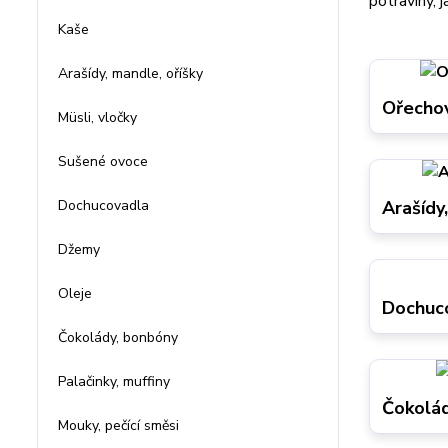
potraviny, 
Kaše
Arašídy, mandle, oříšky
Ořecho
Müsli, vločky
Sušené ovoce
Dochucovadla
Arašídy
Džemy
Oleje
Dochuc
Čokolády, bonbóny
Palačinky, muffiny
Čokolá
Mouky, pečící směsi