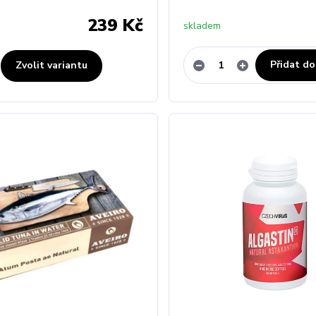
239 Kč
skladem
Přidat do
Zvolit variantu