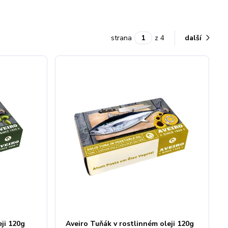
strana
z 4
další
eji 120g
Aveiro Tuňák v rostlinném oleji 120g