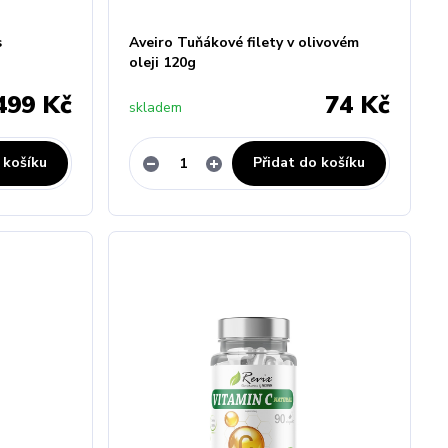
s
Aveiro Tuňákové filety v olivovém
oleji 120g
499 Kč
74 Kč
skladem
 košíku
Přidat do košíku