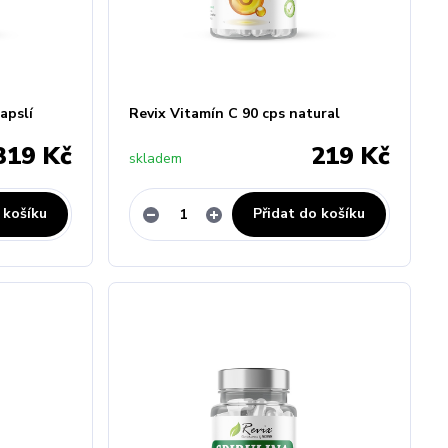
apslí
Revix Vitamín C 90 cps natural
319 Kč
219 Kč
skladem
 košíku
Přidat do košíku