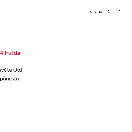
strana
z 1
4 Fulda
světa Old
přineslo