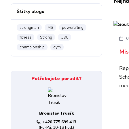
Nejno
Štítky blogu
strongman
MS
powerlifting
fitness
Strong
U90
0
championship
gym
Mis
Rep
Sch
Potřebujete poradit?
med
Bronislav Trusík
+420 775 699 413
(Po-Pá, 10-18 hod.)