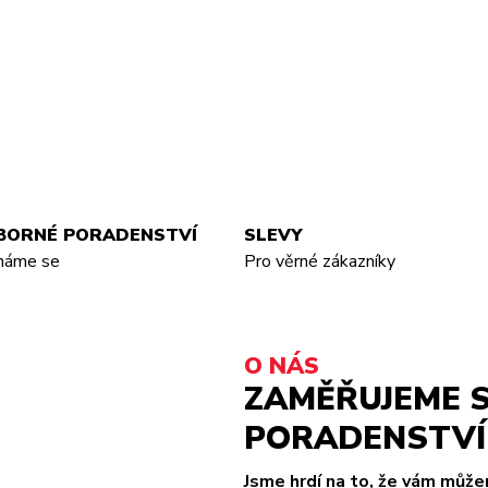
BORNÉ PORADENSTVÍ
SLEVY
náme se
Pro věrné zákazníky
O NÁS
ZAMĚŘUJEME S
PORADENSTVÍ 
Jsme hrdí na to, že vám můž