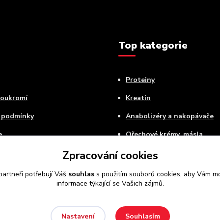
Top kategorie
Proteiny
soukromí
Kreatin
 podmínky
Anabolizéry a nakopávače
e
Ořechové krémy, másla
Zpracování cookies
Aminokyseliny
 platba
Speciální balíčky
artneři potřebují Váš
souhlas
s použitím souborů cookies, aby Vám mo
informace týkající se Vašich zájmů.
Souhlasím
Nastavení