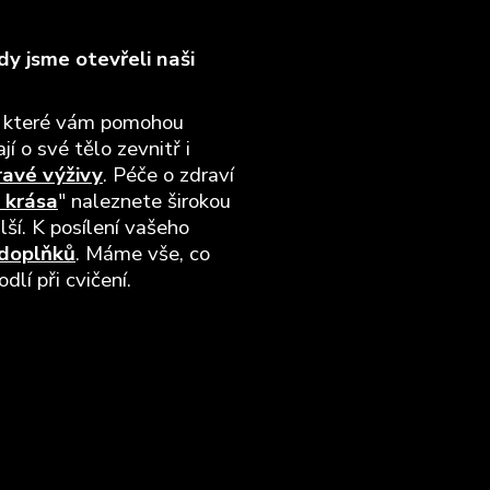
y jsme otevřeli naši
, které vám pomohou
jí o své tělo zevnitř i
ravé výživy
. Péče o zdraví
 krása
" naleznete širokou
lší. K posílení vašeho
 doplňků
. Máme vše, co
lí při cvičení.