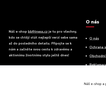
O nás
Náš e-shop
bbfitness.cz
je tu pro všechny,
kdo se chtějí stát nejlepší verzí sebe sama
O nás
až do posledního detailu. Připojte se k
Ochrana 
nám a začněte svou cestu k zdravému a
aktivnímu životnímu stylu ještě dnes!
Obchodní
Reklamac
Kontakty
Doprava a
Náš e-shop a p