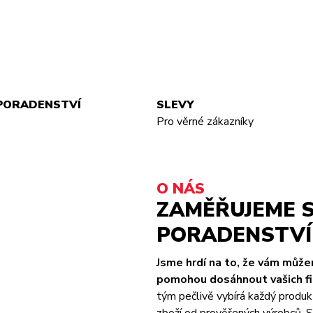
PORADENSTVÍ
SLEVY
Pro věrné zákazníky
O NÁS
ZAMĚŘUJEME S
PORADENSTVÍ 
Jsme hrdí na to, že vám můž
pomohou dosáhnout vašich fit
tým pečlivě vybírá každý produk