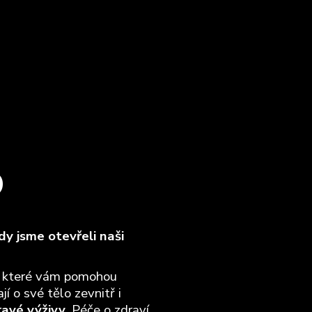
O
y jsme otevřeli naši
, které vám pomohou
jí o své tělo zevnitř i
ravé výživy
. Péče o zdraví