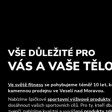
VŠE DŮLEŽITÉ PRO
VÁS A VAŠE TĚL
Ve světě fitness
se pohybujeme téměř 10 let, kd
kamennou prodejnu ve Veselí nad Moravou.
Nabízíme špičkové
sportovní výživové produkty
dosáhnout vašich sportovních cílů. Pro ty, kteří dba
zvenčí, nabízíme kvalitní a vyvážené
produkty zd