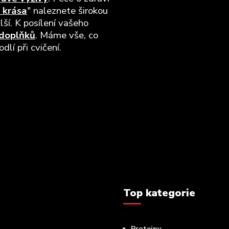
 krása
" naleznete širokou
lší. K posílení vašeho
 doplňků
. Máme vše, co
lí při cvičení.
Top kategorie
Proteiny