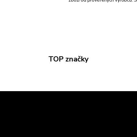
zboží od prověřených výrobců. S 
TOP značky