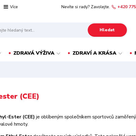
Nevíte si rady? Zavolejte.
+420 775
Více
Hledat
ZDRAVÁ VÝŽIVA
ZDRAVÍ A KRÁSA
ester (CEE)
hyl-Ester (CEE)
je oblíbeným společníkem sportovců zaměřených n
valové hmoty.