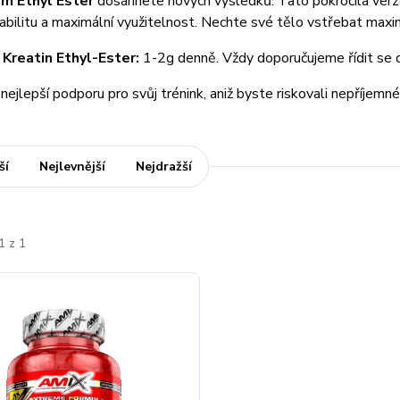
em Ethyl Ester
dosáhnete nových výsledků. Tato pokročilá ver
stabilitu a maximální využitelnost. Nechte své tělo vstřebat max
Kreatin Ethyl-Ester:
1-2g denně. Vždy doporučujeme řídit se d
 nejlepší podporu pro svůj trénink, aniž byste riskovali nepříjemn
ší
Nejlevnější
Nejdražší
1 z 1