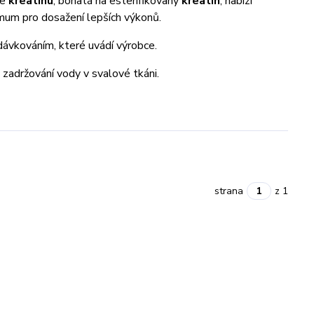
ze
kreatinu
, bohatá na esterifikovaný
kreatin
, nabízí
imum pro dosažení lepších výkonů.
ávkováním, které uvádí výrobce.
é zadržování vody v svalové tkáni.
strana
z 1