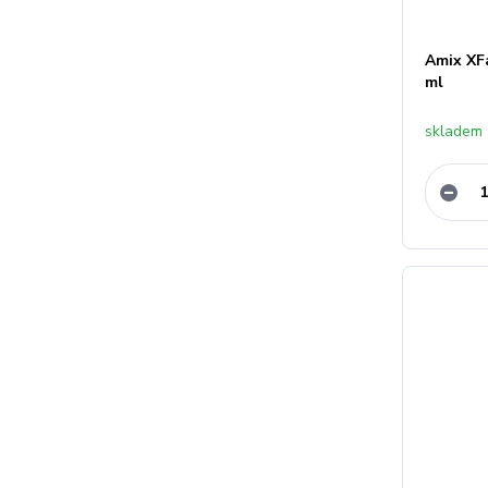
Amix XFa
ml
skladem