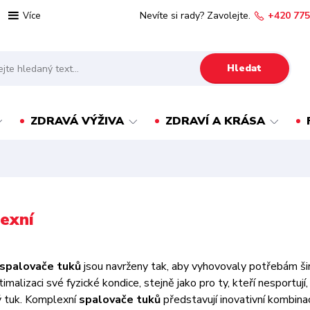
Nevíte si rady? Zavolejte.
+420 775
Více
Hledat
ZDRAVÁ VÝŽIVA
ZDRAVÍ A KRÁSA
exní
spalovače tuků
jsou navrženy tak, aby vyhovovaly potřebám šir
ptimalizaci své fyzické kondice, stejně jako pro ty, kteří nesportuj
 tuk. Komplexní
spalovače tuků
představují inovativní kombinac