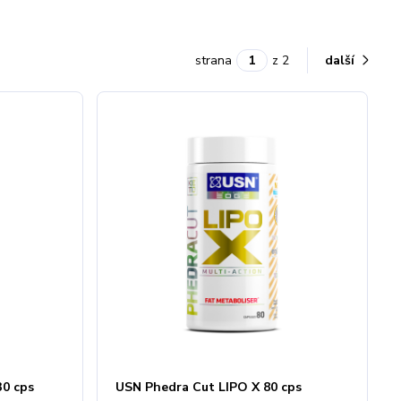
strana
z 2
další
30 cps
USN Phedra Cut LIPO X 80 cps