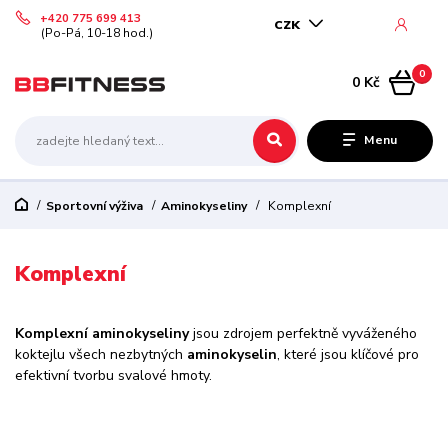
+420 775 699 413
CZK
(Po-Pá, 10-18 hod.)
0
0 Kč
Menu
Sportovní výživa
Aminokyseliny
Komplexní
Komplexní
Komplexní aminokyseliny
jsou zdrojem perfektně vyváženého
koktejlu všech nezbytných
aminokyselin
, které jsou klíčové pro
efektivní tvorbu svalové hmoty.