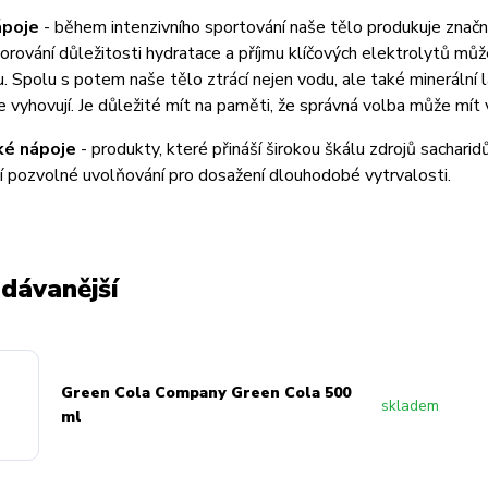
ápoje
- během intenzivního sportování naše tělo produkuje znač
gnorování důležitosti hydratace a příjmu klíčových elektrolytů mů
u. Spolu s potem naše tělo ztrácí nejen vodu, ale také minerální l
 vyhovují. Je důležité mít na paměti, že správná volba může mít 
ké nápoje
- produkty, které přináší širokou škálu zdrojů sacharidů
jí pozvolné uvolňování pro dosažení dlouhodobé vytrvalosti.
dávanější
Green Cola Company Green Cola 500
skladem
ml