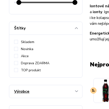
Iontové n
a
ionty
. I
i ke kolaps
vám nejlépe
Štítky
Energetic
umožňují je
Skladem
Novinka
Akce
Nejpro
Doprava ZDARMA
TOP produkt
1.
Výrobce