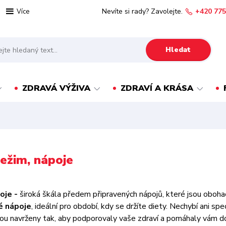
Nevíte si rady? Zavolejte.
+420 775
Více
Hledat
ZDRAVÁ VÝŽIVA
ZDRAVÍ A KRÁSA
režim, nápoje
poje -
široká škála předem připravených nápojů, které jsou oboh
é nápoje
, ideální pro období, kdy se držíte diety. Nechybí ani spe
ou navrženy tak, aby podporovaly vaše zdraví a pomáhaly vám dos