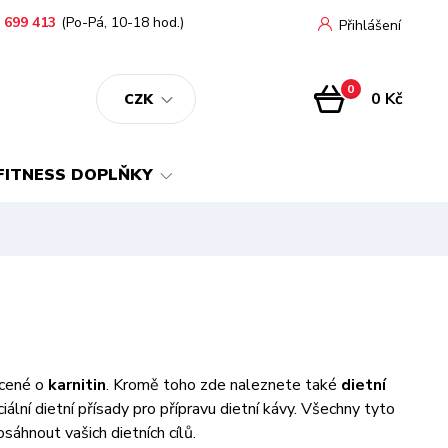
 699 413
(Po-Pá, 10-18 hod.)
Přihlášení
0
0 Kč
CZK
FITNESS DOPLŇKY
acené o
karnitin
. Kromě toho zde naleznete také
dietní
ciální dietní přísady pro přípravu dietní kávy. Všechny tyto
áhnout vašich dietních cílů.