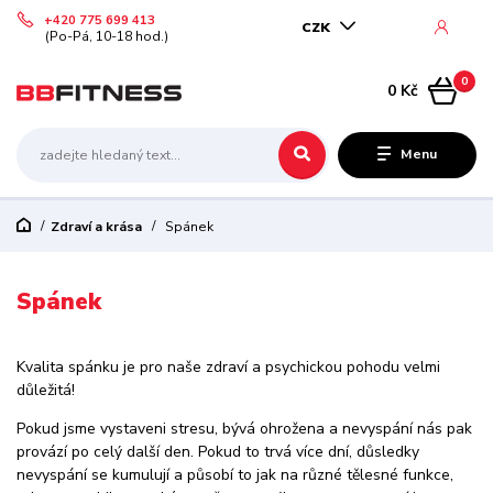
+420 775 699 413
CZK
(Po-Pá, 10-18 hod.)
0
0 Kč
Menu
Zdraví a krása
Spánek
Spánek
Kvalita spánku je pro naše zdraví a psychickou pohodu velmi
důležitá!
Pokud jsme vystaveni stresu, bývá ohrožena a nevyspání nás pak
provází po celý další den. Pokud to trvá více dní, důsledky
nevyspání se kumulují a působí to jak na různé tělesné funkce,