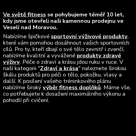
Ve světě fitness
se pohybujeme téměř 10 let,
kdy jsme otevřeli naši kamennou prodejnu ve
Veselí nad Moravou.
Nabízíme špičkové
sportovní výživové produkty
,
které vám pomohou dosáhnout vašich sportovních
cílů. Pro ty, kteří dbají o své tělo zevnitř i zvenčí,
nabízíme kvalitní a vyvážené
produkty zdravé
výživy
. Péče o zdraví a krásu jdou ruku v ruce. V
naší kategorii "
Zdraví a krása
" naleznete širokou
škálu produktů pro péči o tělo, pokožku, vlasy a
další. K posílení vašeho tréninkového plánu
nabízíme široký
výběr fitness doplňků
. Máme vše,
co potřebujete k dosažení maximálního výkonu a
pohodlí při cvičení.