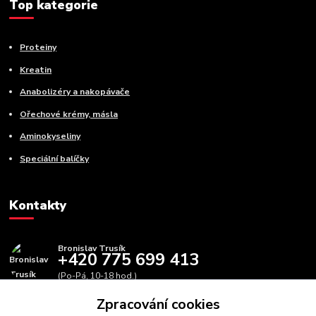
Top kategorie
Proteiny
Kreatin
Anabolizéry a nakopávače
Ořechové krémy, másla
Aminokyseliny
Speciální balíčky
Kontakty
Bronislav Trusík
+420 775 699 413
(Po-Pá, 10-18 hod.)
Zpracování cookies
info@bbfitness.cz