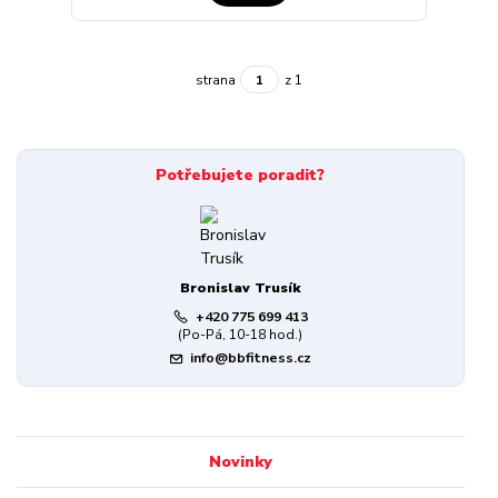
strana
z 1
Potřebujete poradit?
Bronislav Trusík
+420 775 699 413
(Po-Pá, 10-18 hod.)
info@bbfitness.cz
Novinky