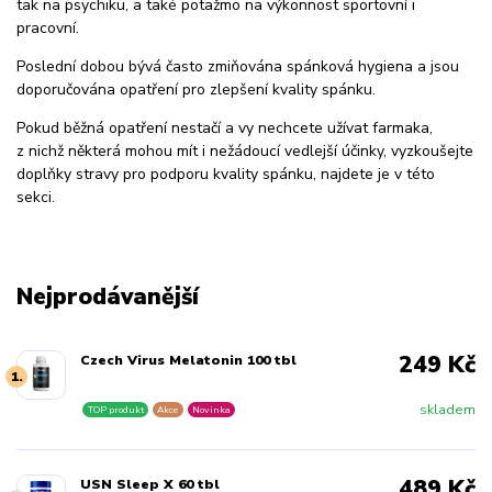
tak na psychiku, a také potažmo na výkonnost sportovní i
pracovní.
Poslední dobou bývá často zmiňována spánková hygiena a jsou
doporučována opatření pro zlepšení kvality spánku.
Pokud běžná opatření nestačí a vy nechcete užívat farmaka,
z nichž některá mohou mít i nežádoucí vedlejší účinky, vyzkoušejte
doplňky stravy pro podporu kvality spánku, najdete je v této
sekci.
Nejprodávanější
249 Kč
Czech Virus Melatonin 100 tbl
1.
skladem
TOP produkt
Akce
Novinka
489 Kč
USN Sleep X 60 tbl