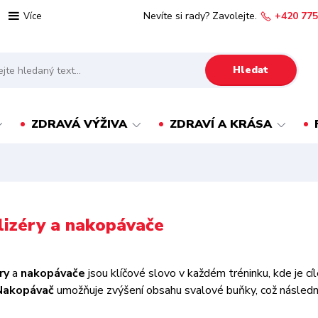
Nevíte si rady? Zavolejte.
+420 775
Více
Hledat
ZDRAVÁ VÝŽIVA
ZDRAVÍ A KRÁSA
izéry a nakopávače
éry
a
nakopávače
jsou klíčové slovo v každém tréninku, kde je 
Nakopávač
umožňuje zvýšení obsahu svalové buňky, což následně 