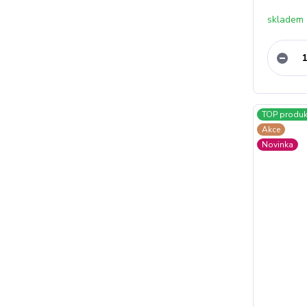
skladem
TOP produk
Akce
Novinka