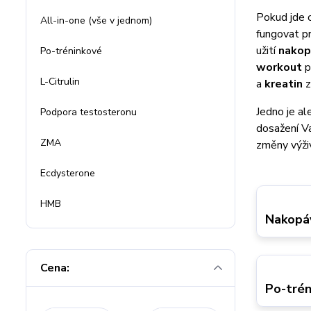
Pokud jde o
All-in-one (vše v jednom)
fungovat p
užití
nako
Po-tréninkové
workout
p
L-Citrulin
a
kreatin
z
Jedno je al
Podpora testosteronu
dosažení Va
ZMA
změny výži
Ecdysterone
HMB
Nakopá
Cena:
Po-trén