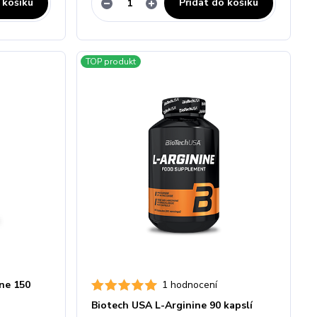
 košíku
Přidat do košíku
TOP produkt
ine 150
1 hodnocení
Biotech USA L-Arginine 90 kapslí