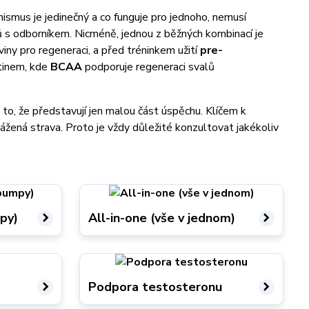
ismus je jedinečný a co funguje pro jednoho, nemusí
ů s odborníkem. Nicméně, jednou z běžných kombinací je
iny pro regeneraci, a před tréninkem užití
pre-
atinem, kde
BCAA
podporuje regeneraci svalů
 to, že představují jen malou část úspěchu. Klíčem k
ážená strava. Proto je vždy důležité konzultovat jakékoliv
mpy)
All-in-one (vše v jednom)
Podpora testosteronu