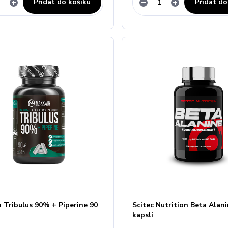
Přidat do košíku
Přidat do
 Tribulus 90% + Piperine 90
Scitec Nutrition Beta Alan
kapslí