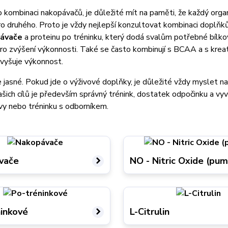
 kombinaci nakopávačů, je důležité mít na paměti, že každý organ
ro druhého. Proto je vždy nejlepší konzultovat kombinaci doplňk
pávače
a proteinu po tréninku, který dodá svalům potřebné bílkov
ro zvýšení výkonnosti. Také se často kombinují s BCAA a s kre
vyšuje výkonnost.
e jasné. Pokud jde o výživové doplňky, je důležité vždy myslet na
šich cílů je především správný trénink, dostatek odpočinku a vyv
vy nebo tréninku s odborníkem.
vače
NO - Nitric Oxide (pu
inkové
L-Citrulin