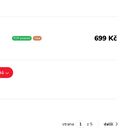
699 Kč
TOP produkt
Akce
tů
strana
z 5
další