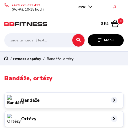
+420 775 699 413
CZK
(Po-Pá, 10-18 hod.)
0
0 Kč
Menu
Fitness doplňky
Bandáže, ortézy
Bandáže, ortézy
Bandáže
Ortézy