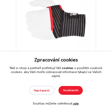
Zpracování cookies
Ariana PS-6000 Wrist Support bandáže na
zápěstí
Náš e-shop a partneři potřebují Váš
souhlas
s použitím souborů
cookies, aby Vám mohli zobrazovat informace týkající se Vašich
139 Kč
Není skladem
zájmů.
Detail
Souhlasím
Nastavení
Souhlas můžete odmítnout
zde
.