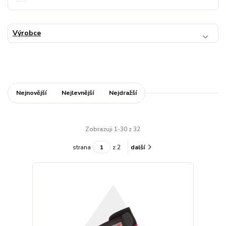
Výrobce
Nejnovější
Nejlevnější
Nejdražší
Zobrazuji 1-30 z 32
strana
z 2
další