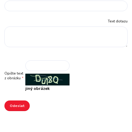
Text dotazu
Opište text
z obrázku
*
jiný obrázek