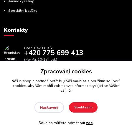
Aminokyseliny
Speciální balíčky
Kontakty
Bronislav Trusík
+420 775 699 413
(Po-Pá, 10-18 hod.)
Zpracování cookies
info@bbfitness.cz
Náš e-shop a partneři potřebují Váš
souhlas
s použitím souborů
cookies, aby Vám mohli zobrazovat informace týkající se Vašich
zájmů.
Souhlasím
Nastavení
BBfintess.cz -
Fitness doplňky a zdravá výživa
//
Webdesign
:
Poradnyweb.cz // Všechna práva vyhrazena
Souhlas můžete odmítnout
zde
.
Vytvořeno na
Eshop-rychle.cz