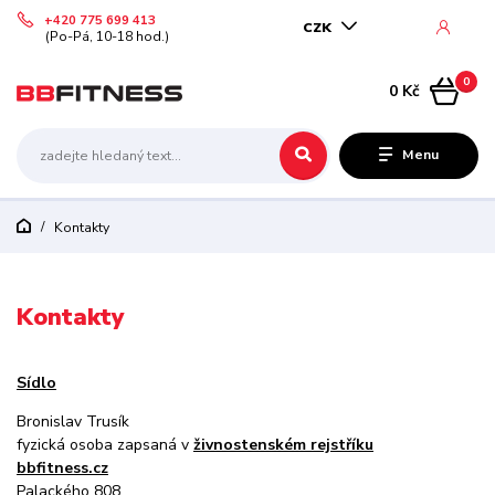
+420 775 699 413
CZK
(Po-Pá, 10-18 hod.)
0
0 Kč
Menu
Kontakty
Kontakty
Sídlo
Bronislav Trusík
fyzická osoba zapsaná v
živnostenském rejstříku
bbfitness.cz
Palackého 808