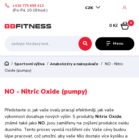
+420 775 699 413
CZK
(Po-Pá, 10-18 hod.)
0
0 Kč
Menu
Sportovní výživa
Anabolizéry a nakopávače
NO - Nitric
Oxide (pumpy)
NO - Nitric Oxide (pumpy)
Představte si, jak vaše svaly pracují efektivněji, jak vaše
výkonnost dosahuje nových výšin. S produkty
Nitrix Oxide
,
známé také jako
NO
, jsou zaměřeny na zvýšení produkce oxidu
dusného. Tento proces vyvolá rozšíření cév. Vaše cévy budou
lépe pracovat, což umožní, aby vaše tělo dostalo více kyslíku a