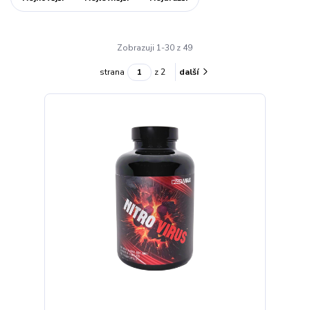
Zobrazuji 1-30 z 49
strana
z 2
další