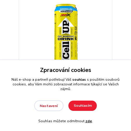
Zpracování cookies
Náš e-shop a partneři potřebují Váš
souhlas
s použitím souborů
Amix CellUP PreWorkout Drink 500 ml
cookies, aby Vám mohli zobrazovat informace týkající se Vašich
zájmů.
41 Kč
skladem
Souhlasím
Nastavení
Zvolit variantu
Souhlas můžete odmítnout
zde
.