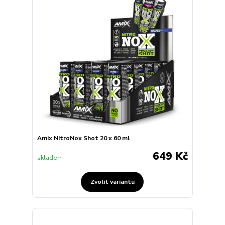
Amix NitroNox Shot 20 x 60 ml
649 Kč
skladem
Zvolit variantu