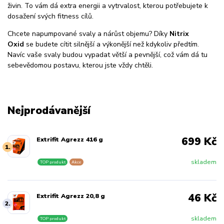
živin. To vám dá extra energii a vytrvalost, kterou potřebujete k
dosažení svých fitness cílů.
Chcete napumpované svaly a nárůst objemu? Díky
Nitrix
Oxid
se budete cítit silnější a výkonější než kdykoliv předtím.
Navíc vaše svaly budou vypadat větší a pevnější, což vám dá tu
sebevědomou postavu, kterou jste vždy chtěli.
Nejprodávanější
699 Kč
Extrifit Agrezz 416 g
1.
skladem
TOP produkt
Akce
46 Kč
Extrifit Agrezz 20,8 g
2.
skladem
TOP produkt