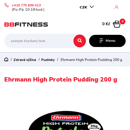
+420 775 699 413
CZK
(Po-Pá, 10-18 hod.)
0
0 Kč
Menu
Zdravá výživa
Pudinky
Ehrmann High Protein Pudding 200 g
Ehrmann High Protein Pudding 200 g