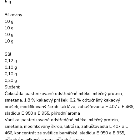
5 g
Bílkoviny
10 g
10 g
10 g
10 g
Sůl
0,12 g
0,10 g
0,10 g
0,20 g
Složení:
Čokoláda: pasterizované odstředěné mléko, mléčný protein,
smetana, 1,8 % kakaový prášek, 0,2 % odtučněný kakaový
prášek, modifikovaný škrob, laktáza, zahušťovadla E 407 a E 466,
sladidla E 950 a E 955, přírodní aroma
Vanilka: pasterizované odstředěné mléko, mléčný protein,
smetana, modifikovaný škrob, laktáza, zahušťovadla E 407 a E
466, koncentrát ze světlice barvířské, sladidla E 950 a E 955,
přírodní vanilkové aroma, přírodní aroma