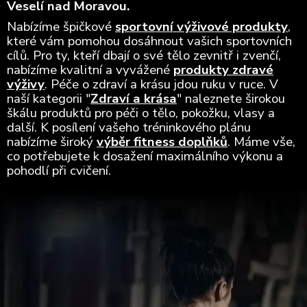
Veselí nad Moravou.
Nabízíme špičkové
sportovní výživové produkty
,
které vám pomohou dosáhnout vašich sportovních
cílů. Pro ty, kteří dbají o své tělo zevnitř i zvenčí,
nabízíme kvalitní a vyvážené
produkty zdravé
výživy
. Péče o zdraví a krásu jdou ruku v ruce. V
naší kategorii "
Zdraví a krása
" naleznete širokou
škálu produktů pro péči o tělo, pokožku, vlasy a
další. K posílení vašeho tréninkového plánu
nabízíme široký
výběr fitness doplňků
. Máme vše,
co potřebujete k dosažení maximálního výkonu a
pohodlí při cvičení.