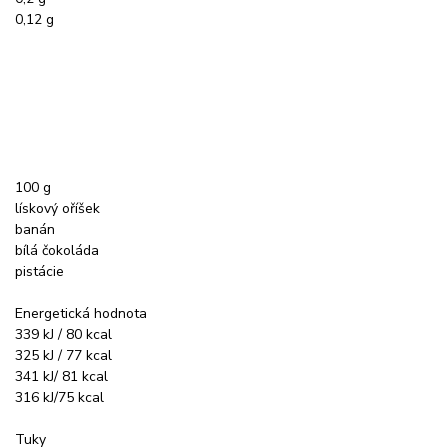
0,12 g
100 g
lískový oříšek
banán
bílá čokoláda
pistácie
Energetická hodnota
339 kJ / 80 kcal
325 kJ / 77 kcal
341 kJ/ 81 kcal
316 kJ/75 kcal
Tuky