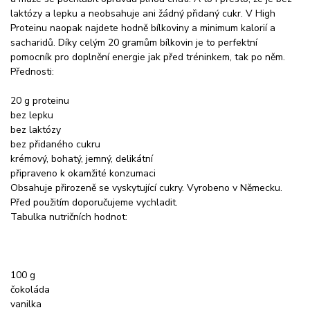
laktózy a lepku a neobsahuje ani žádný přidaný cukr. V High
Proteinu naopak najdete hodně bílkoviny a minimum kalorií a
sacharidů. Díky celým 20 gramům bílkovin je to perfektní
pomocník pro doplnění energie jak před tréninkem, tak po něm.
Přednosti:
20 g proteinu
bez lepku
bez laktózy
bez přidaného cukru
krémový, bohatý, jemný, delikátní
připraveno k okamžité konzumaci
Obsahuje přirozeně se vyskytující cukry. Vyrobeno v Německu.
Před použitím doporučujeme vychladit.
Tabulka nutričních hodnot:
100 g
čokoláda
vanilka