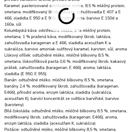
Karamel: pasterizované odstředěné mléko, 8,5 % mléčný protein,
smetana, modifikovaný škrob, laktáza, zahušťovadla E 407 a E
466, sladidla E 950 a E 955, přírodní aroma, barvivo E 150d a
160a, sůl
Kolumbijská káva: odstředěné mléko, 9 % mléčný protein,
smetana, 1 % pražená káva, modifikovaný škrob, laktáza,
zahušťovadla karagenan a E 466, sladidla acesulfam K a
sukralóza, barvivo amoniak-sulfitový karamel, karoten, sůl, aroma
Lískový oříšek: odtučněné mléko, mléčné bílkoviny 8,5 %,
smetana, lískooříšková pasta 0,6 %, modifikovaný škrob, kakaový
prášek, zahušťovadla (karagenan, E 466), aroma, laktáza,
sladidla (E 950, E 955).
Banán: odtučněné mléko, mléčné bílkoviny 8,5 %, smetana,
banány 2,4 %, modifikovaný škrob, zahušťovadla (karagenan,
E466), přírodní aroma, enzym laktáza, sladidla (sukralóza,
acesulfam K), barvící koncentrát ze světlice barvířské, barvivo
(karoteny)
Bílá čokoláda: odtučněné mléko, mléčné bílkoviny 8,5 %, smetana,
modifikovaný škrob, zahušťovadla (karagenan, E466), aroma,
enzym laktáza, sladidla (acesulfam K, sukralóza)
Pistácie: odtučněné mléko, mléčné bílkoviny 8,5 %, smetana,