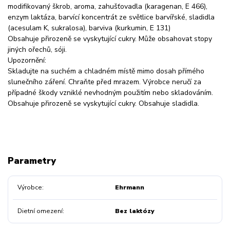
modifikovaný škrob, aroma, zahušťovadla (karagenan, E 466),
enzym laktáza, barvící koncentrát ze světlice barvířské, sladidla
(acesulam K, sukralosa), barviva (kurkumin, E 131)
Obsahuje přirozeně se vyskytující cukry. Může obsahovat stopy
jiných ořechů, sóji.
Upozornění:
Skladujte na suchém a chladném místě mimo dosah přímého
slunečního záření. Chraňte před mrazem. Výrobce neručí za
případné škody vzniklé nevhodným použitím nebo skladováním.
Obsahuje přirozeně se vyskytující cukry. Obsahuje sladidla.
Parametry
Výrobce
Ehrmann
Dietní omezení
Bez laktózy