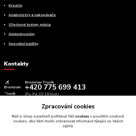
Kreatin
Anabolizéry a nakopávače
Ořechové krémy, másla
Aminokyseliny
Speciální balíčky
Kontakty
Bronislav Trusík
+420 775 699 413
(Po-Pá, 10-18 hod.)
Zpracování cookies
info@bbfitness.cz
Náš e-shop a partneři potřebují Váš
souhlas
s použitím souborů
cookies, aby Vám mohli zobrazovat informace týkající se Vašich
zájmů.