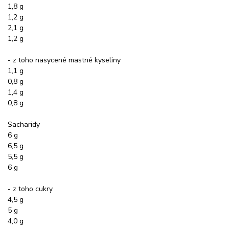
1,8 g
1,2 g
2,1 g
1,2 g
- z toho nasycené mastné kyseliny
1,1 g
0,8 g
1,4 g
0,8 g
Sacharidy
6 g
6,5 g
5,5 g
6 g
- z toho cukry
4,5 g
5 g
4,0 g