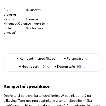
Číslo
D-x000251
produktu:
Výrobce:
Ehrmann
Hmotnost/Objem:
100 - 499 g (ml)
Dietní
Bez laktózy
omezení:
Kompletní specifikace
Parametry
Hodnocení
0
Komentáře
0
Kompletní specifikace
Dopřejte si po tréninku luxusně krémový pudink bohatý na
bílkoviny. Tato nevinná svačinka je z toho nejlepšího mléka
a může se pochlubit opravdu plnou chutí. A to i přesto, že je bez