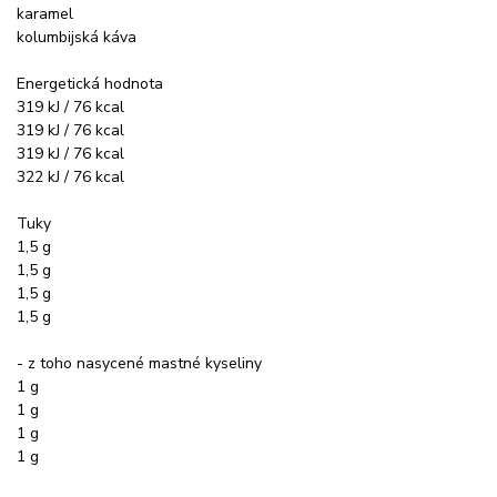
karamel
kolumbijská káva
Energetická hodnota
319 kJ / 76 kcal
319 kJ / 76 kcal
319 kJ / 76 kcal
322 kJ / 76 kcal
Tuky
1,5 g
1,5 g
1,5 g
1,5 g
- z toho nasycené mastné kyseliny
1 g
1 g
1 g
1 g