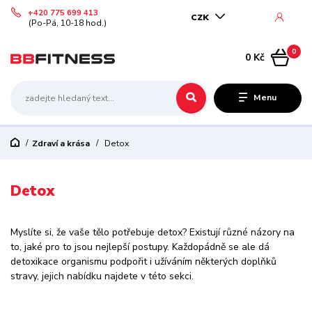
+420 775 699 413
CZK
(Po-Pá, 10-18 hod.)
0
0 Kč
Menu
Zdraví a krása
Detox
Detox
Myslíte si, že vaše tělo potřebuje detox? Existují různé názory na
to, jaké pro to jsou nejlepší postupy. Každopádně se ale dá
detoxikace organismu podpořit i užíváním některých doplňků
stravy, jejich nabídku najdete v této sekci.