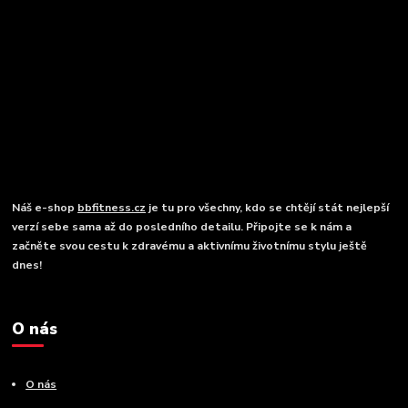
Náš e-shop
bbfitness.cz
je tu pro všechny, kdo se chtějí stát nejlepší
verzí sebe sama až do posledního detailu. Připojte se k nám a
začněte svou cestu k zdravému a aktivnímu životnímu stylu ještě
dnes!
O nás
O nás