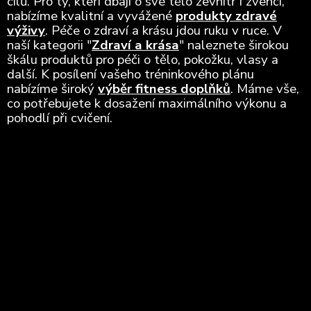
cílů. Pro ty, kteří dbají o své tělo zevnitř i zvenčí,
nabízíme kvalitní a vyvážené
produkty zdravé
výživy
. Péče o zdraví a krásu jdou ruku v ruce. V
naší kategorii "
Zdraví a krása
" naleznete širokou
škálu produktů pro péči o tělo, pokožku, vlasy a
další. K posílení vašeho tréninkového plánu
nabízíme široký
výběr fitness doplňků
. Máme vše,
co potřebujete k dosažení maximálního výkonu a
pohodlí při cvičení.