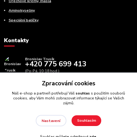
Ořechové krémy, másla
Aminokyseliny
Speciální balíčky
Kontakty
Bronislav Trusík
+420 775 699 413
(Po-Pá, 10-18 hod.)
Zpracování cookies
info@bbfitness.cz
Náš e-shop a partneři potřebují Váš
souhlas
s použitím souborů
cookies, aby Vám mohli zobrazovat informace týkající se Vašich
zájmů.
Souhlasím
Nastavení
BBfintess.cz -
Fitness doplňky a zdravá výživa
//
Webdesign
:
Poradnyweb.cz // Všechna práva vyhrazena
Souhlas můžete odmítnout
zde
.