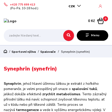
+420 775 699 413
CZK
(Po-Pá, 10-18 hod.)
0
0 Kč
Menu
Sportovní výživa
Spalovače
Synephrin (synefrin)
Synephrin (synefrin)
Synephrin
, jehož hlavní účinnou látkou je extrakt z hořkého
pomeranče, je velmi prospěšný při snaze o
spalování tuků
,
jelikož dokáže efektivně
zrychlit metabolismus
. Tento zázračný
přírodní látku má navíc schopnost zvyšovat tělesnou teplotu, ať
už v klidu nebo při tělesné zátěži. Tento proces se
nazývá
termogeneze
a vede k vyššímu energetickému výdeji. V