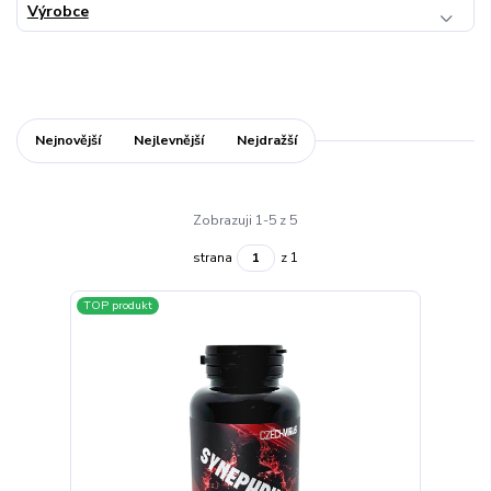
Výrobce
Nejnovější
Nejlevnější
Nejdražší
Zobrazuji 1-5 z 5
strana
z 1
TOP produkt