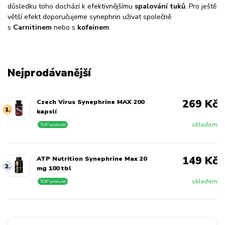
důsledku toho dochází k efektivnějšímu
spalování tuků
. Pro ještě
větší efekt doporučujeme synephrin užívat společně
s
Carnitinem
nebo s
kofeinem
.
Nejprodávanější
269 Kč
Czech Virus Synephrine MAX 200
1.
kapslí
skladem
TOP produkt
149 Kč
ATP Nutrition Synephrine Max 20
2.
mg 100 tbl
skladem
TOP produkt