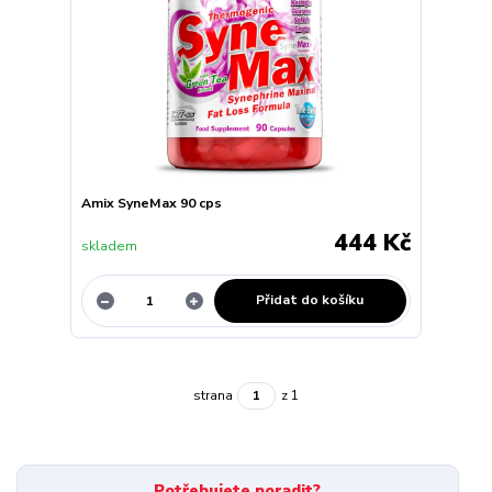
Amix SyneMax 90 cps
444 Kč
skladem
Přidat do košíku
strana
z 1
Potřebujete poradit?