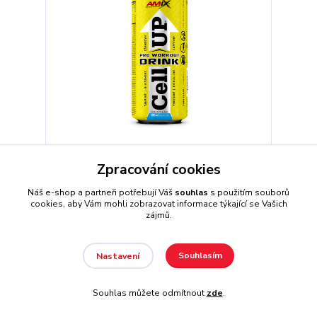
Zpracování cookies
Amix CellUP PreWorkout Drink 500 ml
41 Kč
Náš e-shop a partneři potřebují Váš
souhlas
s použitím souborů
skladem
cookies, aby Vám mohli zobrazovat informace týkající se Vašich
zájmů.
Zvolit variantu
Souhlasím
Nastavení
Souhlas můžete odmítnout
zde
.