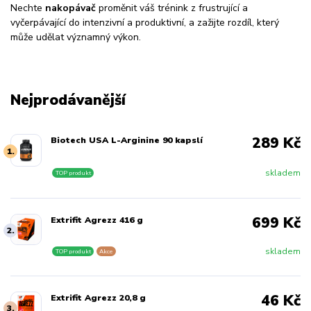
Nechte
nakopávač
proměnit váš trénink z frustrující a
vyčerpávající do intenzivní a produktivní, a zažijte rozdíl, který
může udělat významný výkon.
Nejprodávanější
289 Kč
Biotech USA L-Arginine 90 kapslí
1.
skladem
TOP produkt
699 Kč
Extrifit Agrezz 416 g
2.
skladem
TOP produkt
Akce
46 Kč
Extrifit Agrezz 20,8 g
3.