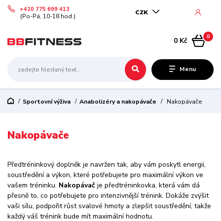
+420 775 699 413
CZK
(Po-Pá, 10-18 hod.)
0
0 Kč
Menu
Sportovní výživa
Anabolizéry a nakopávače
Nakopávače
Nakopávače
Předtréninkový doplněk je navržen tak, aby vám poskytl energii,
soustředění a výkon, které potřebujete pro maximální výkon ve
vašem tréninku.
Nakopávač
je předtréninkovka, která vám dá
přesně to, co potřebujete pro intenzivnější trénink. Dokáže zvýšit
vaši sílu, podpořit růst svalové hmoty a zlepšit soustředění, takže
každý váš trénink bude mít maximální hodnotu.