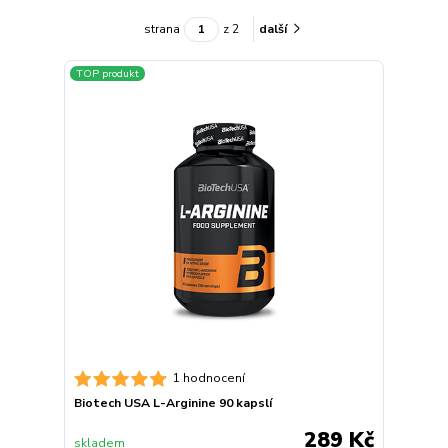
strana
z 2
další
TOP produkt
1 hodnocení
Biotech USA L-Arginine 90 kapslí
289 Kč
skladem