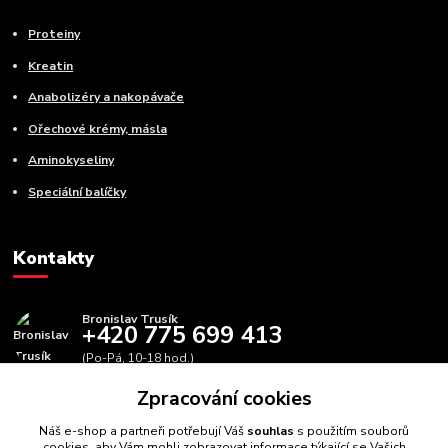
Proteiny
Kreatin
Anabolizéry a nakopávače
Ořechové krémy, másla
Aminokyseliny
Speciální balíčky
Kontakty
Bronislav Trusík
+420 775 699 413
(Po-Pá, 10-18 hod.)
Zpracování cookies
info@bbfitness.cz
Náš e-shop a partneři potřebují Váš
souhlas
s použitím souborů
cookies, aby Vám mohli zobrazovat informace týkající se Vašich