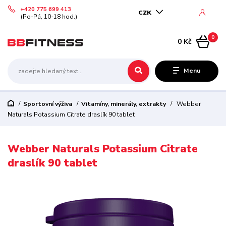
+420 775 699 413
CZK
(Po-Pá, 10-18 hod.)
0
0 Kč
Menu
Sportovní výživa
Vitamíny, minerály, extrakty
Webber
Naturals Potassium Citrate draslík 90 tablet
Webber Naturals Potassium Citrate
draslík 90 tablet