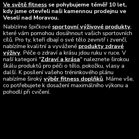
Ve světě fitness
se pohybujeme téměř 10 let,
kdy jsme otevřeli naši kamennou prodejnu ve
Veselí nad Moravou.
Nabízíme špičkové
sportovní výživové produkty
,
které vám pomohou dosáhnout vašich sportovních
cílů. Pro ty, kteří dbají o své tělo zevnitř i zvenčí,
nabízíme kvalitní a vyvážené
produkty zdravé
výživy
. Péče o zdraví a krásu jdou ruku v ruce. V
naší kategorii "
Zdraví a krása
" naleznete širokou
škálu produktů pro péči o tělo, pokožku, vlasy a
další. K posílení vašeho tréninkového plánu
nabízíme široký
výběr fitness doplňků
. Máme vše,
co potřebujete k dosažení maximálního výkonu a
pohodlí při cvičení.