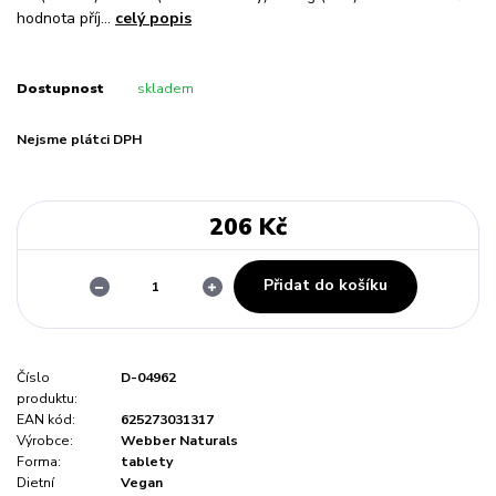
hodnota příj...
celý popis
Dostupnost
skladem
Nejsme plátci DPH
206 Kč
Přidat do košíku
Číslo
D-04962
produktu:
EAN kód:
625273031317
Výrobce:
Webber Naturals
Forma:
tablety
Dietní
Vegan