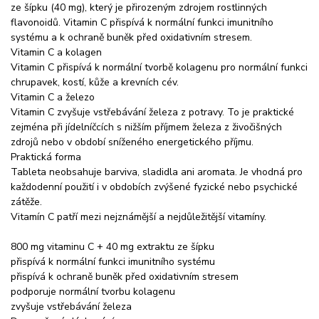
ze šípku (40 mg), který je přirozeným zdrojem rostlinných
flavonoidů. Vitamin C přispívá k normální funkci imunitního
systému a k ochraně buněk před oxidativním stresem.
Vitamin C a kolagen
Vitamin C přispívá k normální tvorbě kolagenu pro normální funkci
chrupavek, kostí, kůže a krevních cév.
Vitamin C a železo
Vitamin C zvyšuje vstřebávání železa z potravy. To je praktické
zejména při jídelníčcích s nižším příjmem železa z živočišných
zdrojů nebo v období sníženého energetického příjmu.
Praktická forma
Tableta neobsahuje barviva, sladidla ani aromata. Je vhodná pro
každodenní použití i v obdobích zvýšené fyzické nebo psychické
zátěže.
Vitamín C patří mezi nejznámější a nejdůležitější vitamíny.
800 mg vitaminu C + 40 mg extraktu ze šípku
přispívá k normální funkci imunitního systému
přispívá k ochraně buněk před oxidativním stresem
podporuje normální tvorbu kolagenu
zvyšuje vstřebávání železa