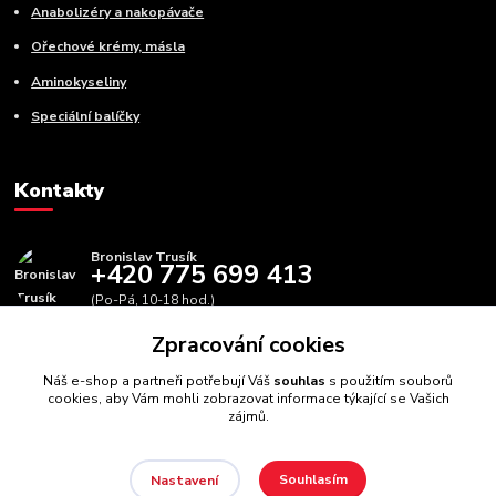
Anabolizéry a nakopávače
Ořechové krémy, másla
Aminokyseliny
Speciální balíčky
Kontakty
Bronislav Trusík
+420 775 699 413
(Po-Pá, 10-18 hod.)
Zpracování cookies
info@bbfitness.cz
Náš e-shop a partneři potřebují Váš
souhlas
s použitím souborů
cookies, aby Vám mohli zobrazovat informace týkající se Vašich
zájmů.
Souhlasím
Nastavení