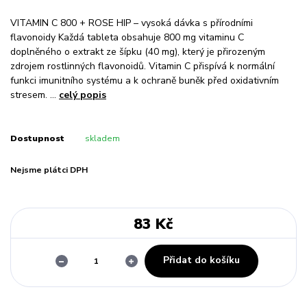
VITAMIN C 800 + ROSE HIP – vysoká dávka s přírodními
flavonoidy Každá tableta obsahuje 800 mg vitaminu C
doplněného o extrakt ze šípku (40 mg), který je přirozeným
zdrojem rostlinných flavonoidů. Vitamin C přispívá k normální
funkci imunitního systému a k ochraně buněk před oxidativním
stresem. ...
celý popis
Dostupnost
skladem
Nejsme plátci DPH
83 Kč
Přidat do košíku