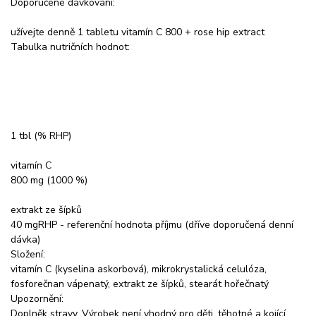
Doporučené dávkování:
užívejte denně 1 tabletu vitamín C 800 + rose hip extract
Tabulka nutričních hodnot:
1 tbl (% RHP)
vitamín C
800 mg (1000 %)
extrakt ze šípků
40 mgRHP - referenční hodnota příjmu (dříve doporučená denní
dávka)
Složení:
vitamín C (kyselina askorbová), mikrokrystalická celulóza,
fosforečnan vápenatý, extrakt ze šípků, stearát hořečnatý
Upozornění:
Doplněk stravy. Výrobek není vhodný pro děti, těhotné a kojící