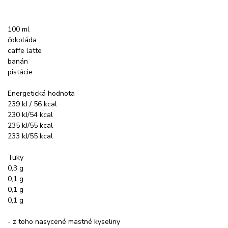
100 ml
čokoláda
caffe latte
banán
pistácie
Energetická hodnota
239 kJ / 56 kcal
230 kJ/54 kcal
235 kJ/55 kcal
233 kJ/55 kcal
Tuky
0,3 g
0,1 g
0,1 g
0,1 g
- z toho nasycené mastné kyseliny