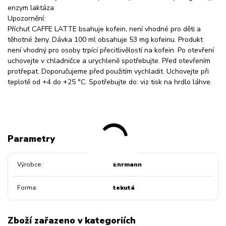
enzym laktáza
Upozornění:
Příchuť CAFFE LATTE bsahuje kofein, není vhodné pro děti a
těhotné ženy. Dávka 100 ml obsahuje 53 mg kofeinu. Produkt
není vhodný pro osoby trpící přecitlivělostí na kofein. Po otevření
uchovejte v chladničce a urychleně spotřebujte. Před otevřením
protřepat. Doporučujeme před použitím vychladit. Uchovejte při
teplotě od +4 do +25 °C. Spotřebujte do: viz tisk na hrdlo láhve.
Parametry
Výrobce
Ehrmann
Forma
tekutá
Zboží zařazeno v kategoriích