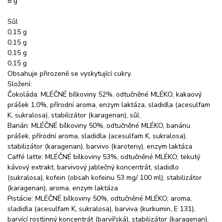
8 g
Sůl
0,15 g
0,15 g
0,15 g
0,15 g
Obsahuje přirozeně se vyskytující cukry.
Složení:
Čokoláda: MLÉČNÉ bílkoviny 52%, odtučněné MLÉKO, kakaový
prášek 1,0%, přírodní aroma, enzym laktáza, sladidla (acesulfam
K, sukralosa), stabilizátor (karagenan), sůl.
Banán: MLÉČNÉ bílkoviny 50%, odtučněné MLÉKO, banánu
prášek, přírodní aroma, sladidla (acesulfam K, sukralosa),
stabilizátor (karagenan), barvivo (karoteny), enzym laktáza
Caffé latte: MLÉČNÉ bílkoviny 53%, odtučněné MLÉKO, tekutý
kávový extrakt, barvivový jablečný koncentrát, sladidlo
(sukralosa), kofein (obsah kofeinu 53 mg/ 100 ml), stabilizátor
(karagenan), aroma, enzym laktáza
Pistácie: MLÉČNÉ bílkoviny 50%, odtučněné MLÉKO, aroma,
sladidla (acesulfam K, sukralosa), barviva (kurkumin, E 131),
barvící rostlinný koncentrát (barvířská), stabilizátor (karagenan),