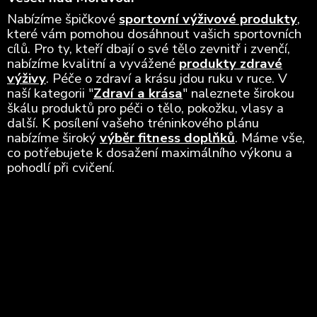
Nabízíme špičkové
sportovní výživové produkty
,
které vám pomohou dosáhnout vašich sportovních
cílů. Pro ty, kteří dbají o své tělo zevnitř i zvenčí,
nabízíme kvalitní a vyvážené
produkty zdravé
výživy
. Péče o zdraví a krásu jdou ruku v ruce. V
naší kategorii "
Zdraví a krása
" naleznete širokou
škálu produktů pro péči o tělo, pokožku, vlasy a
další. K posílení vašeho tréninkového plánu
nabízíme široký
výběr fitness doplňků
. Máme vše,
co potřebujete k dosažení maximálního výkonu a
pohodlí při cvičení.