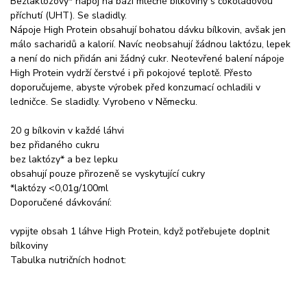
Bezlaktózový* nápoj na bázi mléčné bílkoviny s čokoládovou
příchutí (UHT). Se sladidly.
Nápoje High Protein obsahují bohatou dávku bílkovin, avšak jen
málo sacharidů a kalorií. Navíc neobsahují žádnou laktózu, lepek
a není do nich přidán ani žádný cukr. Neotevřené balení nápoje
High Protein vydrží čerstvé i při pokojové teplotě. Přesto
doporučujeme, abyste výrobek před konzumací ochladili v
ledničce. Se sladidly. Vyrobeno v Německu.
20 g bílkovin v každé láhvi
bez přidaného cukru
bez laktózy* a bez lepku
obsahují pouze přirozeně se vyskytující cukry
*laktózy <0,01g/100ml
Doporučené dávkování:
vypijte obsah 1 láhve High Protein, když potřebujete doplnit
bílkoviny
Tabulka nutričních hodnot: