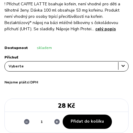
! Příchuť CAFFE LATTE bsahuje kofein, není vhodné pro děti a
těhotné ženy. Dávka 100 ml obsahuje 53 mg kofeinu. Produkt
není vhodný pro osoby trpící přecitlivělostí na kofein.
Bezlaktózový* nápoj na bázi mléčné bílkoviny s čokoládovou
příchutí (UHT). Se sladidly. Nápoje High Protei...
celý popis
Dostupnost
skladem
Příchuť
Nejsme plátci DPH
28 Kč
Přidat do košíku