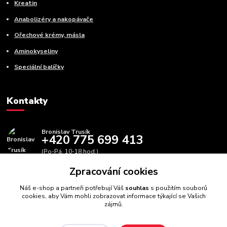
Kreatin
Anabolizéry a nakopávače
Ořechové krémy, másla
Aminokyseliny
Speciální balíčky
Kontakty
Bronislav Trusík
+420 775 699 413
(Po-Pá, 10-18 hod.)
Zpracování cookies
info@bbfitness.cz
Náš e-shop a partneři potřebují Váš
souhlas
s použitím souborů
cookies, aby Vám mohli zobrazovat informace týkající se Vašich
zájmů.