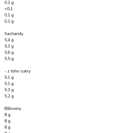
0,2 g
<0,1
0,1 g
0,1 g
Sacharidy
5,4 g
5,3 g
5,6 g
5,5 g
- z toho cukry
5,1 g
5,1 g
5,3 g
5,2 g
Bílkoviny
8 g
8 g
8 g