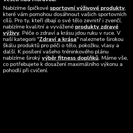
Nabízíme špičkové
sportovní výživové produkty
,
které vám pomohou dosáhnout vašich sportovních
cílů. Pro ty, kteří dbají o své tělo zevnitř i zvenčí,
nabízíme kvalitní a vyvážené
produkty zdravé
výživy
. Péče o zdraví a krásu jdou ruku v ruce. V
naší kategorii "
Zdraví a krása
" naleznete širokou
škálu produktů pro péči o tělo, pokožku, vlasy a
další. K posílení vašeho tréninkového plánu
nabízíme široký
výběr fitness doplňků
. Máme vše,
co potřebujete k dosažení maximálního výkonu a
pohodlí při cvičení.