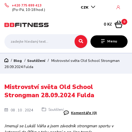
+420 775 699 413
CZK
(Po-Pá, 10-18 hod.)
0
0 Kč
Menu
Blog
Soutěžení
Mistrovství světa Old School Strongman
28.09.2024 Fulda
Mistrovství světa Old School
Strongman 28.09.2024 Fulda
Soutěžení
08
10
2024
Komentáře (0)
Jmenuji se Lukáš Váňa a jsem závodník strongman sportu v