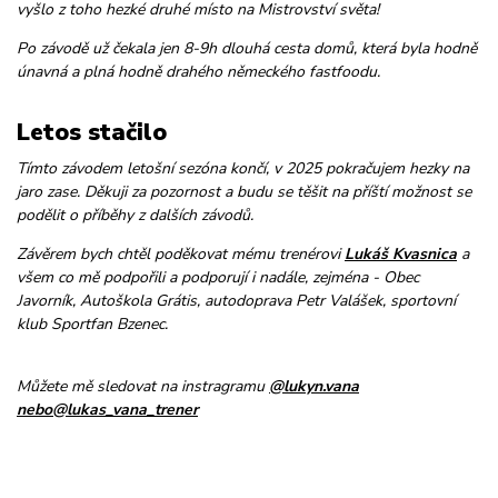
vyšlo z toho hezké druhé místo na Mistrovství světa!
Po závodě už čekala jen 8-9h dlouhá cesta domů, která byla hodně
únavná a plná hodně drahého německého fastfoodu.
Letos stačilo
Tímto závodem letošní sezóna končí, v 2025 pokračujem hezky na
jaro zase. Děkuji za pozornost a budu se těšit na příští možnost se
podělit o příběhy z dalších závodů.
Závěrem bych chtěl poděkovat mému trenérovi
Lukáš Kvasnica
a
všem co mě podpořili a podporují i nadále, zejména - Obec
Javorník, Autoškola Grátis, autodoprava Petr Valášek, sportovní
klub Sportfan Bzenec.
Můžete mě sledovat na instragramu
@lukyn.vana
nebo
@lukas_vana_trener