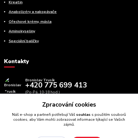
Kreatin
Anabolizéry a nakopávače
Ořechové krémy, másla
Aminokyseliny
Speciální balíčky
Kontakty
Bronislav Trusík
+420 775 699 413
(Po-Pá, 10-18 hod.)
Zpracování cookies
info@bbfitness.cz
Náš e-shop a partneři potřebují Váš
souhlas
s použitím souborů
cookies, aby Vám mohli zobrazovat informace týkající se Vašich
zájmů.