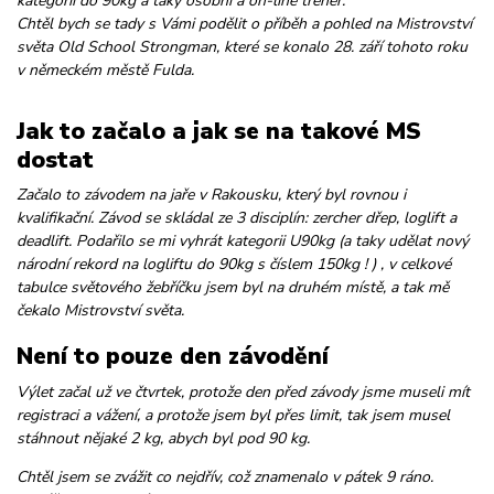
kategorii do 90kg a taky osobní a on-line trenér.
Chtěl bych se tady s Vámi podělit o příběh a pohled na Mistrovství
světa Old School Strongman, které se konalo 28. září tohoto roku
v německém městě Fulda.
Jak to začalo a jak se na takové MS
dostat
Začalo to závodem na jaře v Rakousku, který byl rovnou i
kvalifikační. Závod se skládal ze 3 disciplín: zercher dřep, loglift a
deadlift. Podařilo se mi vyhrát kategorii U90kg (a taky udělat nový
národní rekord na logliftu do 90kg s číslem 150kg ! ) , v celkové
tabulce světového žebříčku jsem byl na druhém místě, a tak mě
čekalo Mistrovství světa.
Není to pouze den závodění
Výlet začal už ve čtvrtek, protože den před závody jsme museli mít
registraci a vážení, a protože jsem byl přes limit, tak jsem musel
stáhnout nějaké 2 kg, abych byl pod 90 kg.
Chtěl jsem se zvážit co nejdřív, což znamenalo v pátek 9 ráno.