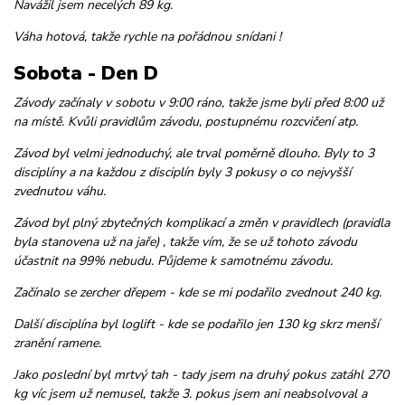
Navážil jsem necelých 89 kg.
Váha hotová, takže rychle na pořádnou snídani !
Sobota - Den D
Závody začínaly v sobotu v 9:00 ráno, takže jsme byli před 8:00 už
na místě. Kvůli pravidlům závodu, postupnému rozcvičení atp.
Závod byl velmi jednoduchý, ale trval poměrně dlouho. Byly to 3
disciplíny a na každou z disciplín byly 3 pokusy o co nejvyšší
zvednutou váhu.
Závod byl plný zbytečných komplikací a změn v pravidlech (pravidla
byla stanovena už na jaře) , takže vím, že se už tohoto závodu
účastnit na 99% nebudu. Půjdeme k samotnému závodu.
Začínalo se zercher dřepem - kde se mi podařilo zvednout 240 kg.
Další disciplína byl loglift - kde se podařilo jen 130 kg skrz menší
zranění ramene.
Jako poslední byl mrtvý tah - tady jsem na druhý pokus zatáhl 270
kg víc jsem už nemusel, takže 3. pokus jsem ani neabsolvoval a