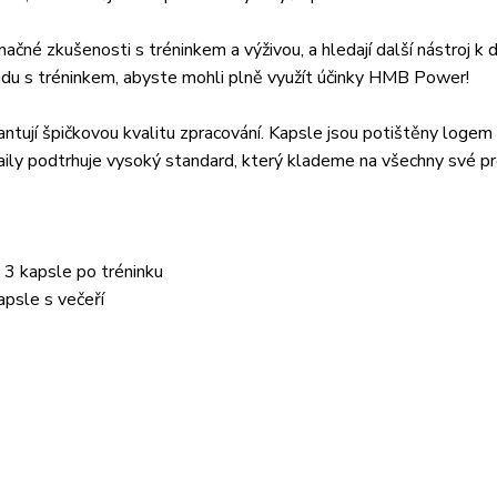
čné zkušenosti s tréninkem a výživou, a hledají další nástroj k 
uladu s tréninkem, abyste mohli plně využít účinky HMB Power!
tují špičkovou kvalitu zpracování. Kapsle jsou potištěny logem 
taily podtrhuje vysoký standard, který klademe na všechny své p
 3 kapsle po tréninku
apsle s večeří