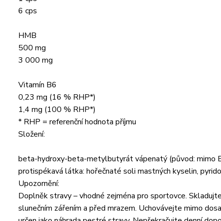
6 cps
HMB
500 mg
3 000 mg
Vitamín B6
0,23 mg (16 % RHP*)
1,4 mg (100 % RHP*)
* RHP = referenční hodnota příjmu
Složení:
beta-hydroxy-beta-metylbutyrát vápenatý (původ: mimo EU), k
protispékavá látka: hořečnaté soli mastných kyselin, pyrido
Upozornění:
Doplněk stravy – vhodné zejména pro sportovce. Skladujte 
slunečním zářením a před mrazem. Uchovávejte mimo dosah dě
určen jako náhrada pestré stravy. Nepřekračujte denní do