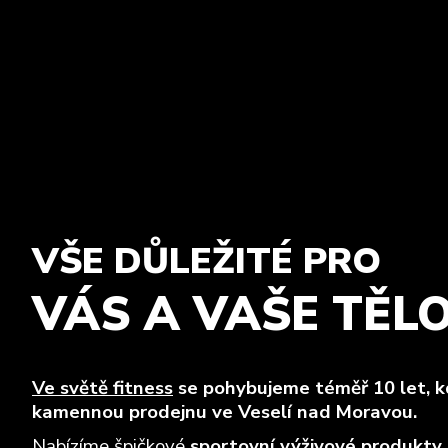
VŠE DŮLEŽITÉ PRO
VÁS A VAŠE TĚL
Ve světě fitness
se pohybujeme téměř 10 let, kd
kamennou prodejnu ve Veselí nad Moravou.
Nabízíme špičkové
sportovní výživové produkty