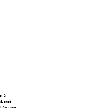
římým
ek není
žitím nebo