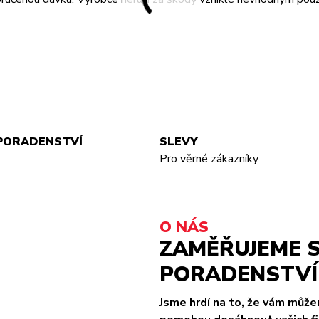
PORADENSTVÍ
SLEVY
Pro věrné zákazníky
O NÁS
ZAMĚŘUJEME S
PORADENSTVÍ 
Jsme hrdí na to, že vám můž