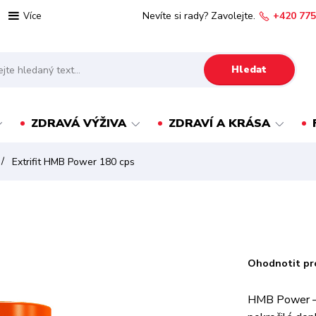
Nevíte si rady? Zavolejte.
+420 775
Více
Hledat
ZDRAVÁ VÝŽIVA
ZDRAVÍ A KRÁSA
Extrifit HMB Power 180 cps
Ohodnotit pr
HMB Power – P