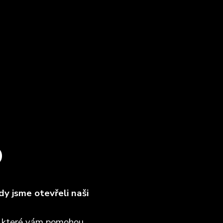
O
y jsme otevřeli naši
, které vám pomohou