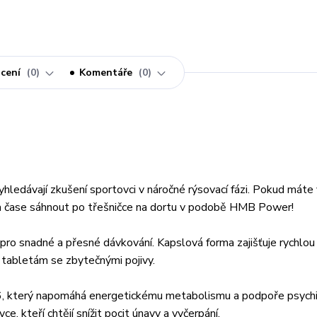
cení
0
Komentáře
0
ledávají zkušení sportovci v náročné rýsovací fázi. Pokud máte 
na čase sáhnout po třešničce na dortu v podobě HMB Power!
snadné a přesné dávkování. Kapslová forma zajišťuje rychlou 
 tabletám se zbytečnými pojivy.
, který napomáhá energetickému metabolismu a podpoře psychi
e, kteří chtějí snížit pocit únavy a vyčerpání.