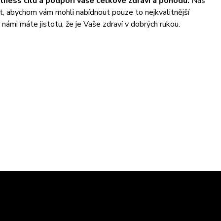
ness cílů a podpoří vaše celkové zdraví a pohodu.
Náš
t, abychom vám mohli nabídnout pouze to nejkvalitnější
námi máte jistotu, že je Vaše zdraví v dobrých rukou.