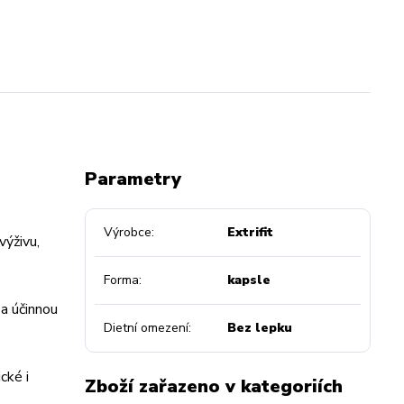
Parametry
Výrobce
Extrifit
výživu,
Forma
kapsle
a účinnou
Dietní omezení
Bez lepku
cké i
Zboží zařazeno v kategoriích