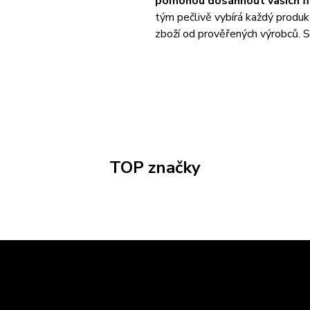
pomohou dosáhnout vašich fit
tým pečlivě vybírá každý produk
zboží od prověřených výrobců. S 
TOP značky