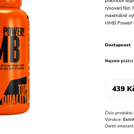
pokročilé dop
rýsovací fázi.
maximálně vyl
HMB Power! Ef
Dostupnost
Nejsme plátc
439 K
Číslo produktu:
Výrobce:
Extri
Dietní omezení: