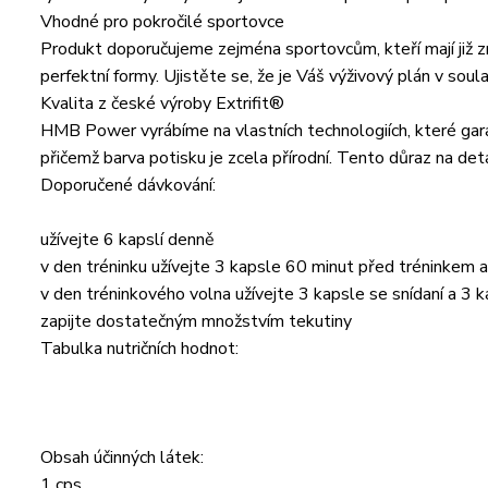
Vhodné pro pokročilé sportovce
Produkt doporučujeme zejména sportovcům, kteří mají již zna
perfektní formy. Ujistěte se, že je Váš výživový plán v so
Kvalita z české výroby Extrifit®
HMB Power vyrábíme na vlastních technologiích, které garan
přičemž barva potisku je zcela přírodní. Tento důraz na de
Doporučené dávkování:
užívejte 6 kapslí denně
v den tréninku užívejte 3 kapsle 60 minut před tréninkem a
v den tréninkového volna užívejte 3 kapsle se snídaní a 3 k
zapijte dostatečným množstvím tekutiny
Tabulka nutričních hodnot:
Obsah účinných látek:
1 cps