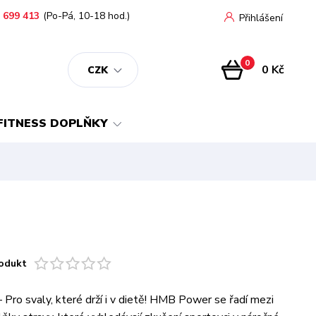
 699 413
(Po-Pá, 10-18 hod.)
Přihlášení
0
0 Kč
CZK
FITNESS DOPLŇKY
odukt
ro svaly, které drží i v dietě! HMB Power se řadí mezi