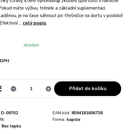
lňky stravy, které vyhledávají zkušení sportovci v náročné
 Pokud máte výživu, trénink a základní suplementaci
aděnou, je na čase sáhnout po třešničce na dortu v podobě
ektivní ...
celý popis
skladem
i DPH
č
Přidat do košíku
D-09702
EAN kód:
8594181606738
fit
Forma:
kapsle
Bez lepku