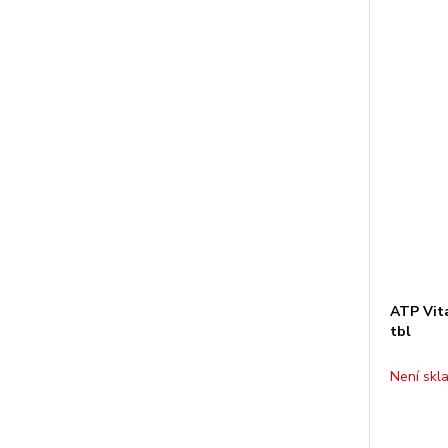
ATP Vita
tbl
Není skl