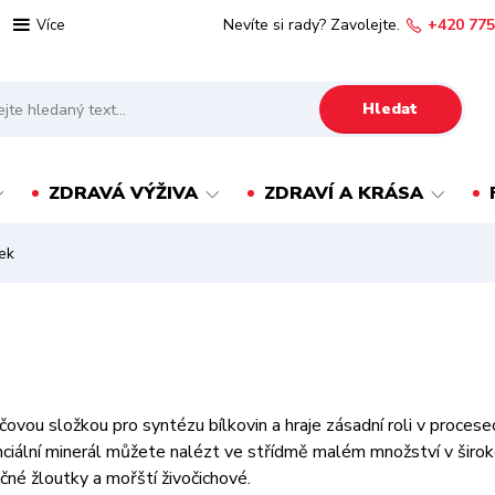
Nevíte si rady? Zavolejte.
+420 775
Více
Hledat
ZDRAVÁ VÝŽIVA
ZDRAVÍ A KRÁSA
ek
líčovou složkou pro syntézu bílkovin a hraje zásadní roli v procesec
iální minerál můžete nalézt ve střídmě malém množství v široké š
čné žloutky a mořští živočichové.