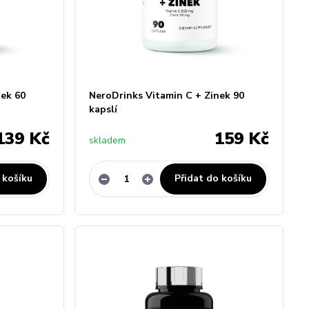
nek 60
NeroDrinks Vitamin C + Zinek 90
kapslí
139 Kč
159 Kč
skladem
 košíku
Přidat do košíku