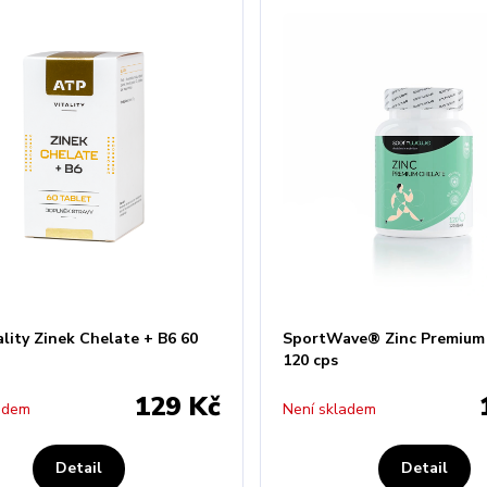
lity Zinek Chelate + B6 60
SportWave® Zinc Premium
120 cps
129 Kč
adem
Není skladem
Detail
Detail