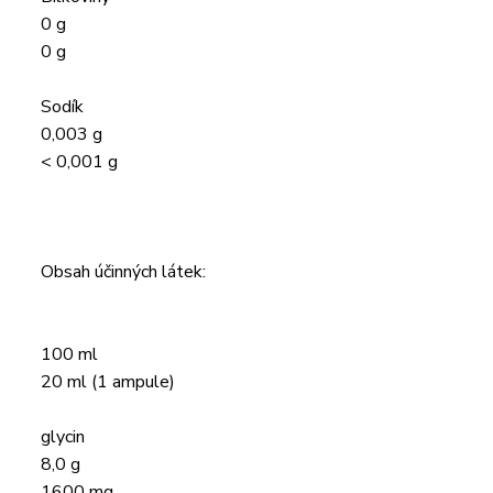
0 g
0 g
Sodík
0,003 g
< 0,001 g
Obsah účinných látek:
100 ml
20 ml (1 ampule)
glycin
8,0 g
1600 mg