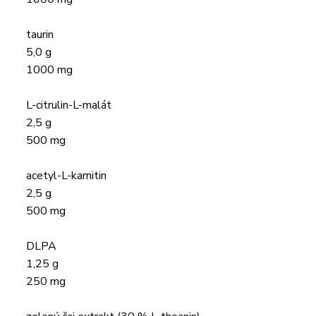
taurin
5,0 g
1000 mg
L-citrulin-L-malát
2,5 g
500 mg
acetyl-L-karnitin
2,5 g
500 mg
DLPA
1,25 g
250 mg