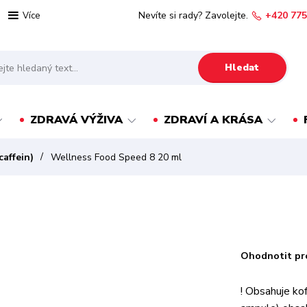
Nevíte si rady? Zavolejte.
+420 775
Více
Hledat
ZDRAVÁ VÝŽIVA
ZDRAVÍ A KRÁSA
caffein)
Wellness Food Speed 8 20 ml
Ohodnotit pr
! Obsahuje ko