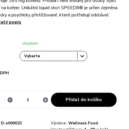
uje 165 mg kofeinu. Produkt není vhodný pro osoby trpící
tí na kofein. Unikátní liquid shot SPEED8® je určen zejména
icky a psychicky přetěžované, které potřebují odolávat
celý popis
skladem
i DPH
Přidat do košíku
D-x000023
Výrobce:
Wellness Food