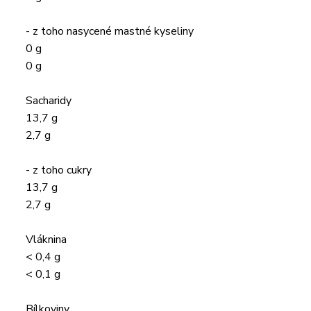
- z toho nasycené mastné kyseliny
0 g
0 g
Sacharidy
13,7 g
2,7 g
- z toho cukry
13,7 g
2,7 g
Vláknina
< 0,4 g
< 0,1 g
Bílkoviny