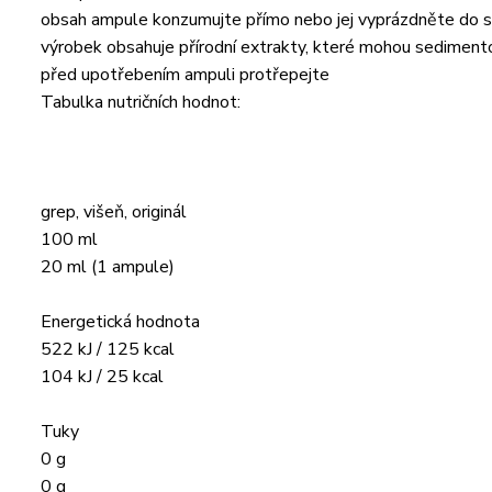
obsah ampule konzumujte přímo nebo jej vyprázdněte do s
výrobek obsahuje přírodní extrakty, které mohou sediment
před upotřebením ampuli protřepejte
Tabulka nutričních hodnot:
grep, višeň, originál
100 ml
20 ml (1 ampule)
Energetická hodnota
522 kJ / 125 kcal
104 kJ / 25 kcal
Tuky
0 g
0 g