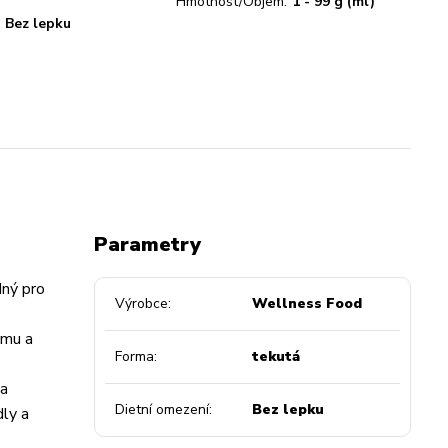
Hmotnost/Objem:
1 - 99 g (ml)
Bez lepku
Parametry
dný pro
Výrobce
Wellness Food
ému a
Forma
tekutá
na
Dietní omezení
Bez lepku
ly a