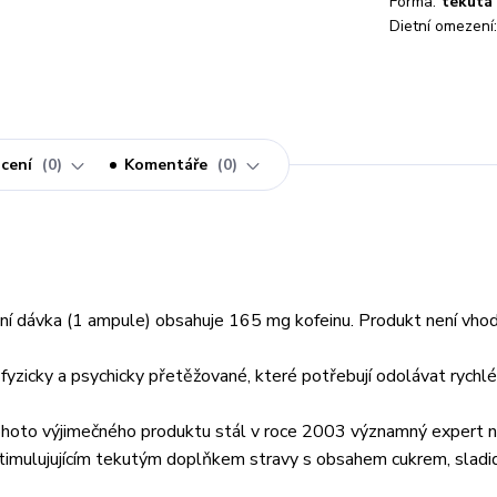
Forma:
tekutá
Dietní omezení:
cení
0
Komentáře
0
enní dávka (1 ampule) obsahuje 165 mg kofeinu. Produkt není vho
yzicky a psychicky přetěžované, které potřebují odolávat rychl
 tohoto výjimečného produktu stál v roce 2003 významný expert 
timulujujícím tekutým doplňkem stravy s obsahem cukrem, sladid