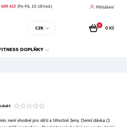
 699 413
(Po-Pá, 10-18 hod.)
Přihlášení
0
0 Kč
CZK
FITNESS DOPLŇKY
odukt
fein, není vhodné pro děti a těhotné ženy. Denní dávka (1