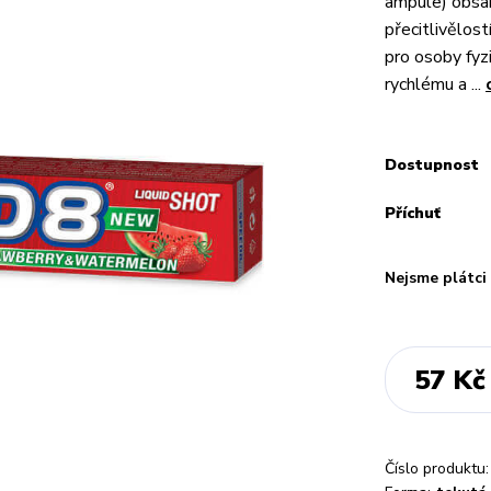
ampule) obsah
přecitlivělos
pro osoby fyz
rychlému a ...
Dostupnost
Příchuť
Nejsme plátc
57 Kč
Číslo produktu: