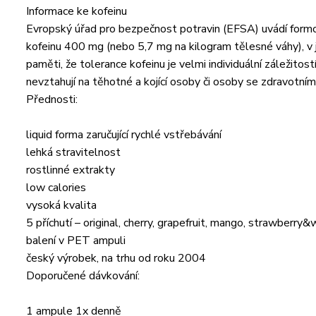
Informace ke kofeinu
Evropský úřad pro bezpečnost potravin (EFSA) uvádí form
kofeinu 400 mg (nebo 5,7 mg na kilogram tělesné váhy), v
paměti, že tolerance kofeinu je velmi individuální záležito
nevztahují na těhotné a kojící osoby či osoby se zdravotní
Přednosti:
liquid forma zaručující rychlé vstřebávání
lehká stravitelnost
rostlinné extrakty
low calories
vysoká kvalita
5 příchutí – original, cherry, grapefruit, mango, strawberr
balení v PET ampuli
český výrobek, na trhu od roku 2004
Doporučené dávkování:
1 ampule 1x denně