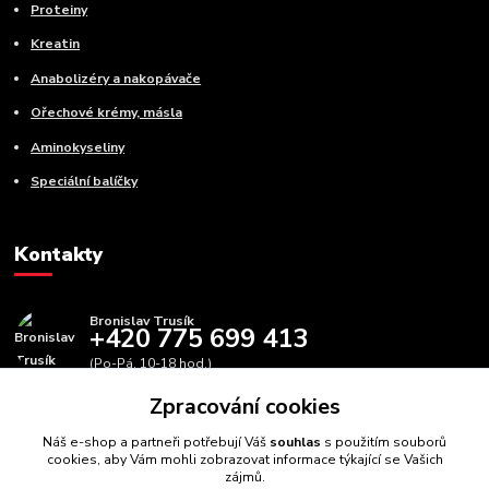
Proteiny
Kreatin
Anabolizéry a nakopávače
Ořechové krémy, másla
Aminokyseliny
Speciální balíčky
Kontakty
Bronislav Trusík
+420 775 699 413
(Po-Pá, 10-18 hod.)
Zpracování cookies
info@bbfitness.cz
Náš e-shop a partneři potřebují Váš
souhlas
s použitím souborů
cookies, aby Vám mohli zobrazovat informace týkající se Vašich
zájmů.