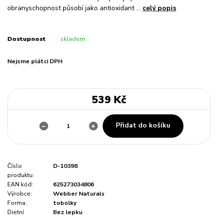
obranyschopnost působí jako antioxidant ...
celý popis
Dostupnost
skladem
Nejsme plátci DPH
539 Kč
Přidat do košíku
Číslo
D-10398
produktu:
EAN kód:
625273034806
Výrobce:
Webber Naturals
Forma:
tobolky
Dietní
Bez lepku