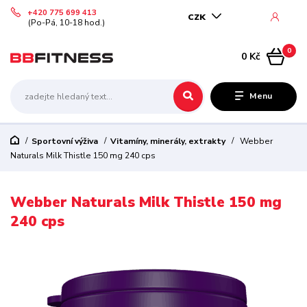
+420 775 699 413
CZK
(Po-Pá, 10-18 hod.)
0
0 Kč
Menu
Sportovní výživa
Vitamíny, minerály, extrakty
Webber
Naturals Milk Thistle 150 mg 240 cps
Webber Naturals Milk Thistle 150 mg
240 cps