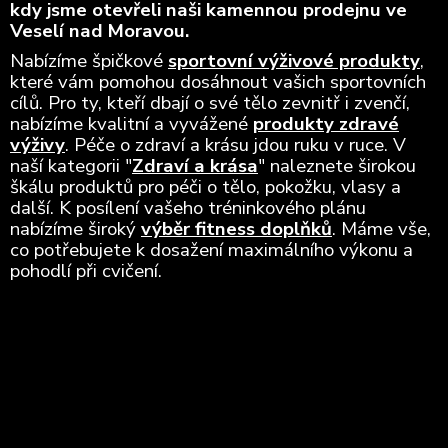
kdy jsme otevřeli naši kamennou prodejnu ve
Veselí nad Moravou.
Nabízíme špičkové
sportovní výživové produkty
,
které vám pomohou dosáhnout vašich sportovních
cílů. Pro ty, kteří dbají o své tělo zevnitř i zvenčí,
nabízíme kvalitní a vyvážené
produkty zdravé
výživy
. Péče o zdraví a krásu jdou ruku v ruce. V
naší kategorii "
Zdraví a krása
" naleznete širokou
škálu produktů pro péči o tělo, pokožku, vlasy a
další. K posílení vašeho tréninkového plánu
nabízíme široký
výběr fitness doplňků
. Máme vše,
co potřebujete k dosažení maximálního výkonu a
pohodlí při cvičení.