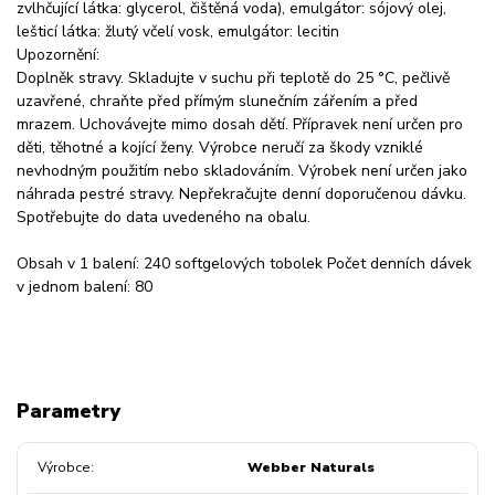
zvlhčující látka: glycerol, čištěná voda), emulgátor: sójový olej,
lešticí látka: žlutý včelí vosk, emulgátor: lecitin
Upozornění:
Doplněk stravy. Skladujte v suchu při teplotě do 25 °C, pečlivě
uzavřené, chraňte před přímým slunečním zářením a před
mrazem. Uchovávejte mimo dosah dětí. Přípravek není určen pro
děti, těhotné a kojící ženy. Výrobce neručí za škody vzniklé
nevhodným použitím nebo skladováním. Výrobek není určen jako
náhrada pestré stravy. Nepřekračujte denní doporučenou dávku.
Spotřebujte do data uvedeného na obalu.
Obsah v 1 balení: 240 softgelových tobolek Počet denních dávek
v jednom balení: 80
Parametry
Výrobce
Webber Naturals