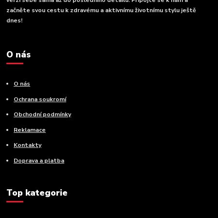
verzí sebe sama až do posledního detailu. Připojte se k nám a
začněte svou cestu k zdravému a aktivnímu životnímu stylu ještě
dnes!
O nás
O nás
Ochrana soukromí
Obchodní podmínky
Reklamace
Kontakty
Doprava a platba
Top kategorie