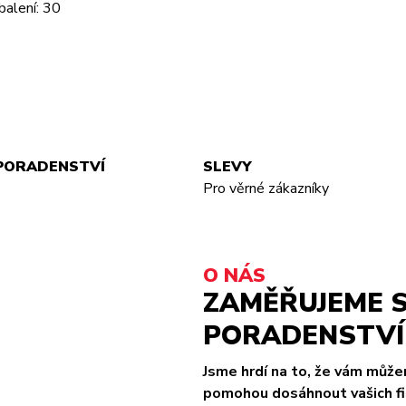
balení: 30
PORADENSTVÍ
SLEVY
Pro věrné zákazníky
O NÁS
ZAMĚŘUJEME S
PORADENSTVÍ 
Jsme hrdí na to, že vám můž
pomohou dosáhnout vašich fit