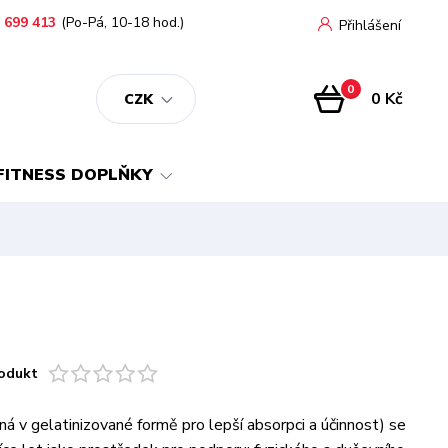
 699 413
(Po-Pá, 10-18 hod.)
Přihlášení
0
0 Kč
CZK
FITNESS DOPLŇKY
odukt
á v gelatinizované formě pro lepší absorpci a účinnost) se