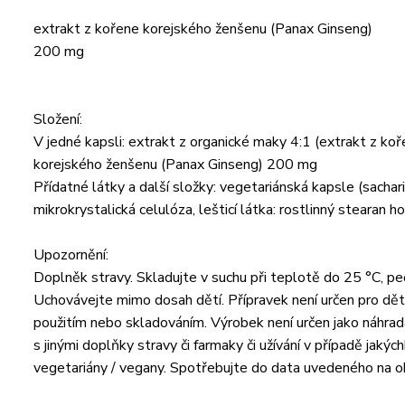
extrakt z kořene korejského ženšenu (Panax Ginseng)
200 mg
Složení:
V jedné kapsli: extrakt z organické maky 4:1 (extrakt z ko
korejského ženšenu (Panax Ginseng) 200 mg
Přídatné látky a další složky: vegetariánská kapsle (sachari
mikrokrystalická celulóza, lešticí látka: rostlinný stearan 
Upozornění:
Doplněk stravy. Skladujte v suchu při teplotě do 25 °C, p
Uchovávejte mimo dosah dětí. Přípravek není určen pro děti
použitím nebo skladováním. Výrobek není určen jako náhrad
s jinými doplňky stravy či farmaky či užívání v případě jak
vegetariány / vegany. Spotřebujte do data uvedeného na o