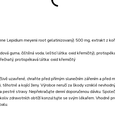
řene Lepidium meyenii root gelatinizovaný) 500 mg, extrakt z ko
dová guma, čištěná voda, lešticí látka: oxid křemičitý), protispék
hořečnatý, protispékavá látka: oxid křemičitý
ečlivě uzavřené, chraňte před přímým slunečním zářením a před 
, těhotné a kojící ženy. Výrobce neručí za škody vzniklé nevhod
a pestré stravy. Nepřekračujte denní doporučenou dávku. Společ
ýchkoliv zdravotních obtíží konzultujte se svým lékařem. Vhodné pr
balu.