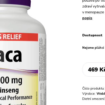
používá po ti
zdraví vytrva
v menopauze 
popis
Dostupnost
Nejsme plátc
469 K
Číslo produktu:
Výrobce:
Webb
Dietní omezení: