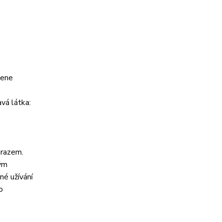
řene
avá látka:
mrazem.
ným
né užívání
o