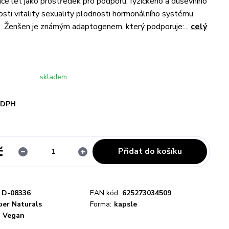
síce let jako prostředek pro podporu: fyzického a duševního
losti vitality sexuality plodnosti hormonálního systému
Ženšen je známým adaptogenem, který podporuje:...
celý
skladem
i DPH
č
Přidat do košíku
D-08336
EAN kód:
625273034509
er Naturals
Forma:
kapsle
Vegan