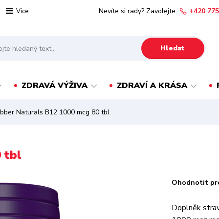
Nevíte si rady? Zavolejte.
+420 775
Více
Hledat
ZDRAVÁ VÝŽIVA
ZDRAVÍ A KRÁSA
ber Naturals B12 1000 mcg 80 tbl
 tbl
Ohodnotit pr
Doplněk strav