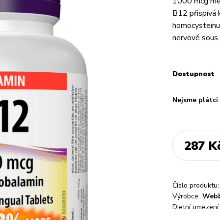
1000 mcg met
B12 přispívá
homocysteinu 
nervové sous.
Dostupnost
Nejsme plátc
287 K
Číslo produktu:
Výrobce:
Webb
Dietní omezení: