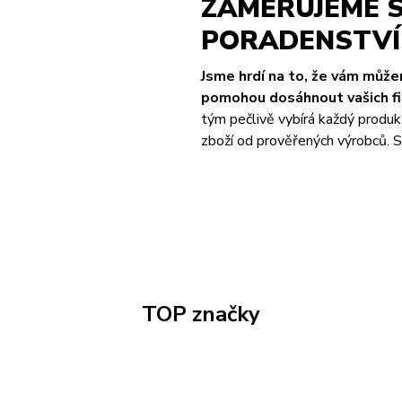
ZAMĚŘUJEME S
PORADENSTVÍ 
Jsme hrdí na to, že vám můž
pomohou dosáhnout vašich fit
tým pečlivě vybírá každý produk
zboží od prověřených výrobců. S 
TOP značky