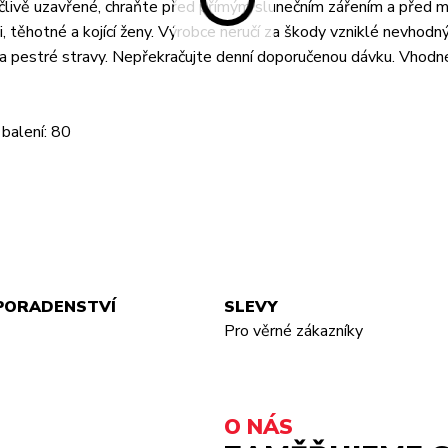
ečlivě uzavřené, chraňte před přímým slunečním zářením a před 
, těhotné a kojící ženy. Výrobce neručí za škody vzniklé nevhod
da pestré stravy. Nepřekračujte denní doporučenou dávku. Vhodn
balení: 80
PORADENSTVÍ
SLEVY
Pro věrné zákazníky
O NÁS