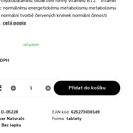
hylkobalaminu, bioaktivní formy vitamínu B12. Vitamin
 k: normálnímu energetickému metabolismu metabolismu
normální tvorbě červených krvinek normální činnosti
..
celý popis
skladem
i DPH
č
Přidat do košíku
D-05228
EAN kód:
625273038149
er Naturals
Forma:
tablety
Bez lepku