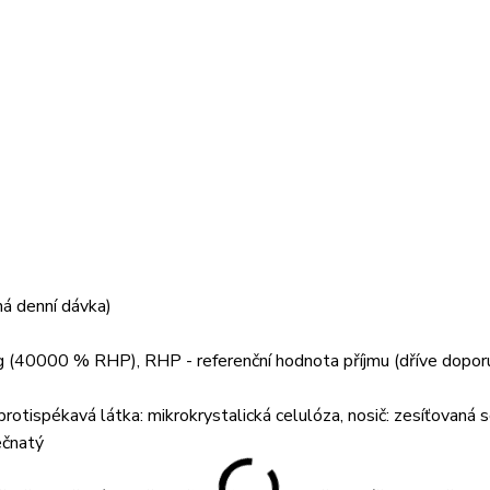
á denní dávka)
 (40000 % RHP), RHP - referenční hodnota příjmu (dříve dopor
 protispékavá látka: mikrokrystalická celulóza, nosič: zesíťovaná 
ečnatý