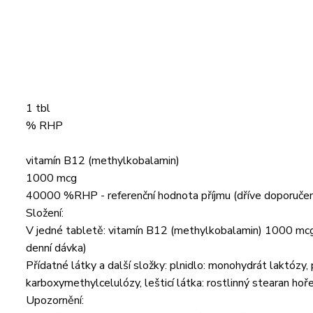
1 tbl
% RHP
vitamín B12 (methylkobalamin)
1000 mcg
40000 %RHP - referenční hodnota příjmu (dříve doporučen
Složení:
V jedné tabletě: vitamín B12 (methylkobalamin) 1000 mcg
denní dávka)
Přídatné látky a další složky: plnidlo: monohydrát laktózy,
karboxymethylcelulózy, lešticí látka: rostlinný stearan hoř
Upozornění: