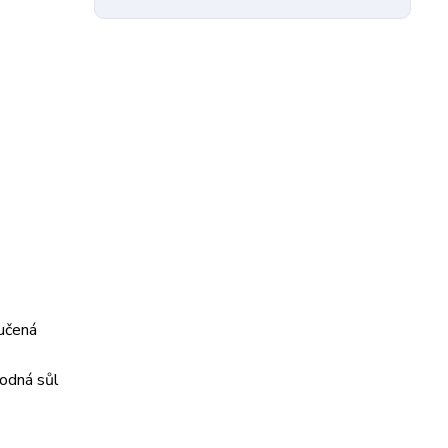
učená
sodná sůl