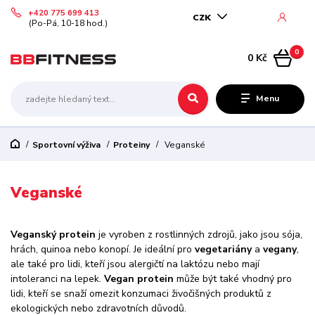
+420 775 699 413
CZK
(Po-Pá, 10-18 hod.)
0
0 Kč
Menu
Sportovní výživa
Proteiny
Veganské
Veganské
Veganský protein
je vyroben z rostlinných zdrojů, jako jsou sója,
hrách, quinoa nebo konopí. Je ideální pro
vegetariány
a
vegany
,
ale také pro lidi, kteří jsou alergičtí na laktózu nebo mají
intoleranci na lepek.
Vegan protein
může být také vhodný pro
lidi, kteří se snaží omezit konzumaci živočišných produktů z
ekologických nebo zdravotních důvodů.