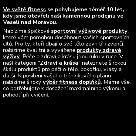
Ve světě fitness
se pohybujeme téměř 10 let,
kdy jsme otevřeli naši kamennou prodejnu ve
Veselí nad Moravou.
Nabízíme špičkové
sportovní výživové produkty
,
které vám pomohou dosáhnout vašich sportovních
cílů. Pro ty, kteří dbají o své tělo zevnitř i zvenčí,
nabízíme kvalitní a vyvážené
produkty zdravé
výživy
. Péče o zdraví a krásu jdou ruku v ruce. V
naší kategorii "
Zdraví a krása
" naleznete širokou
škálu produktů pro péči o tělo, pokožku, vlasy a
další. K posílení vašeho tréninkového plánu
nabízíme široký
výběr fitness doplňků
. Máme vše,
co potřebujete k dosažení maximálního výkonu a
pohodlí při cvičení.