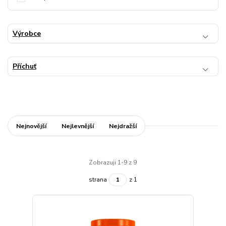
Výrobce
Příchuť
Nejnovější
Nejlevnější
Nejdražší
Zobrazuji 1-9 z 9
strana
z 1