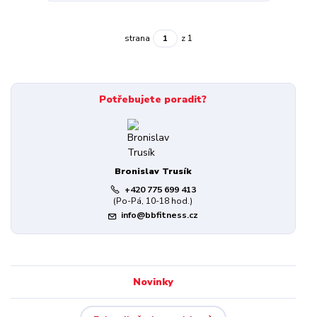
strana
z 1
Potřebujete poradit?
Bronislav Trusík
+420 775 699 413
(Po-Pá, 10-18 hod.)
info@bbfitness.cz
Novinky