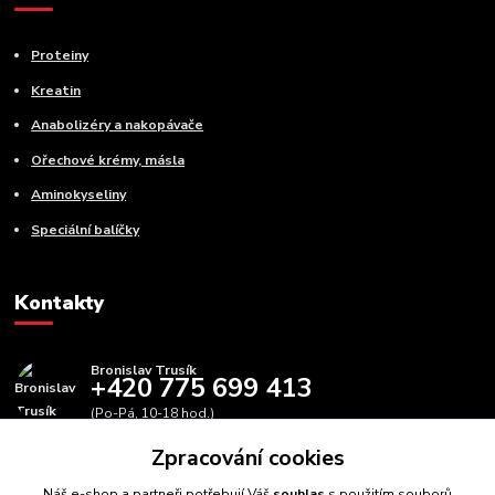
Proteiny
Kreatin
Anabolizéry a nakopávače
Ořechové krémy, másla
Aminokyseliny
Speciální balíčky
Kontakty
Bronislav Trusík
+420 775 699 413
(Po-Pá, 10-18 hod.)
Zpracování cookies
info@bbfitness.cz
Náš e-shop a partneři potřebují Váš
souhlas
s použitím souborů