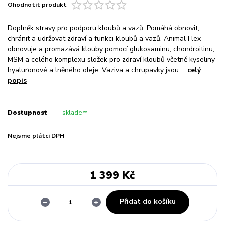
Ohodnotit produkt
Doplněk stravy pro podporu kloubů a vazů. Pomáhá obnovit,
chránit a udržovat zdraví a funkci kloubů a vazů. Animal Flex
obnovuje a promazává klouby pomocí glukosaminu, chondroitinu,
MSM a celého komplexu složek pro zdraví kloubů včetně kyseliny
hyaluronové a lněného oleje. Vaziva a chrupavky jsou ...
celý
popis
Dostupnost
skladem
Nejsme plátci DPH
1 399 Kč
Přidat do košíku