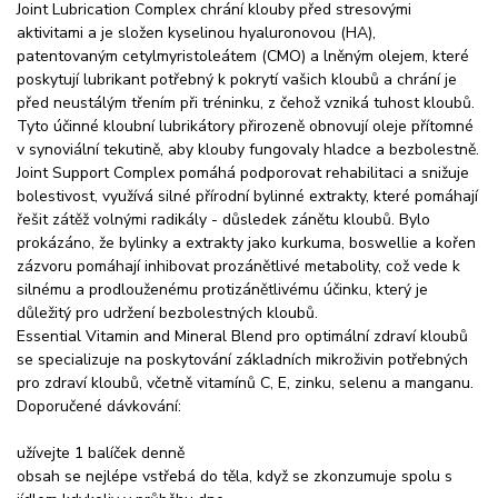
Joint Lubrication Complex chrání klouby před stresovými
aktivitami a je složen kyselinou hyaluronovou (HA),
patentovaným cetylmyristoleátem (CMO) a lněným olejem, které
poskytují lubrikant potřebný k pokrytí vašich kloubů a chrání je
před neustálým třením při tréninku, z čehož vzniká tuhost kloubů.
Tyto účinné kloubní lubrikátory přirozeně obnovují oleje přítomné
v synoviální tekutině, aby klouby fungovaly hladce a bezbolestně.
Joint Support Complex pomáhá podporovat rehabilitaci a snižuje
bolestivost, využívá silné přírodní bylinné extrakty, které pomáhají
řešit zátěž volnými radikály - důsledek zánětu kloubů. Bylo
prokázáno, že bylinky a extrakty jako kurkuma, boswellie a kořen
zázvoru pomáhají inhibovat prozánětlivé metabolity, což vede k
silnému a prodlouženému protizánětlivému účinku, který je
důležitý pro udržení bezbolestných kloubů.
Essential Vitamin and Mineral Blend pro optimální zdraví kloubů
se specializuje na poskytování základních mikroživin potřebných
pro zdraví kloubů, včetně vitamínů C, E, zinku, selenu a manganu.
Doporučené dávkování:
užívejte 1 balíček denně
obsah se nejlépe vstřebá do těla, když se zkonzumuje spolu s