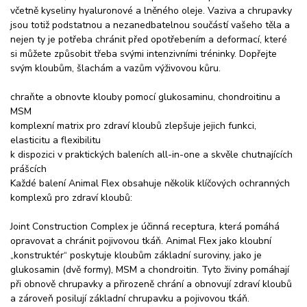
včetně kyseliny hyaluronové a lněného oleje. Vaziva a chrupavky
jsou totiž podstatnou a nezanedbatelnou součástí vašeho těla a
nejen ty je potřeba chránit před opotřebením a deformací, které
si můžete způsobit třeba svými intenzivními tréninky. Dopřejte
svým kloubům, šlachám a vazům výživovou kůru.
chraňte a obnovte klouby pomocí glukosaminu, chondroitinu a
MSM
komplexní matrix pro zdraví kloubů zlepšuje jejich funkci,
elasticitu a flexibilitu
k dispozici v praktických baleních all-in-one a skvěle chutnajících
prášcích
Každé balení Animal Flex obsahuje několik klíčových ochranných
komplexů pro zdraví kloubů:
Joint Construction Complex je účinná receptura, která pomáhá
opravovat a chránit pojivovou tkáň. Animal Flex jako kloubní
„konstruktér“ poskytuje kloubům základní suroviny, jako je
glukosamin (dvě formy), MSM a chondroitin. Tyto živiny pomáhají
při obnově chrupavky a přirozeně chrání a obnovují zdraví kloubů
a zároveň posilují základní chrupavku a pojivovou tkáň.