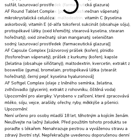
sulfát, lazurovací prostředek (farmaceutická glazura)
AF Round Tablet Complex [plnidla (fosforečnan vápenatý,
mikrokrystalická celulóza), maltodextrin, vitamín C (kyselina
askorbová), vitamín E (d-alfa tokoferol sukcinát (obsahuje sóju),
protispékavé látky (oxid křemičitý, stearová kyselina, stearan
hořečnatý), oxid zinečnatý, síran manganatý, seleničitan
sodný, lazurovací prostředek (farmaceutická glazura)]
AF Capsule Complex [zázvorový prášek (kořen), plnidlo
(fosforečnan vápenatý), prášek z kurkumy (kořen), kapsle
(želatina (obsahuje siřičitany)), maltodextrin, kvercetin, extrakt z
boswellie (guma), bromelain, protispékavá látka (stearát
hořečnatý), černý pepř, kyselina hyaluronová]
AF Softgel Complex (oleje z lněného semínka, želatina,
zvlhčovadlo (glycerin), extrakt z rohovníku, čištěná voda)
Upozornění pro alergiky: Vyrobeno v zařízení, které zpracovává
mléko, sóju, vejce, arašídy, ořechy, ryby, měkkýše a pšenici.
Upozornění:
Není určeno pro osoby mladší 18 let, těhotným a kojícím ženám.
Neužívejte na lačný žaludek. Před použitím tohoto produktu se
poraďte s lékařem. Nenahrazuje pestrou a vyváženou stravu a
zdravý životní styl. Nepřekračujte uvedenou doporučenou denní