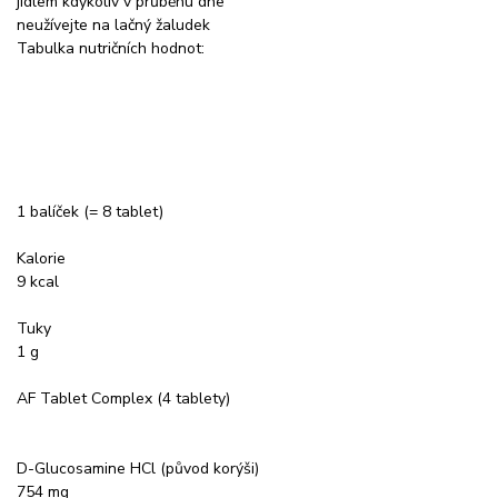
jídlem kdykoliv v průběhu dne
neužívejte na lačný žaludek
Tabulka nutričních hodnot:
1 balíček (= 8 tablet)
Kalorie
9 kcal
Tuky
1 g
AF Tablet Complex (4 tablety)
D-Glucosamine HCl (původ korýši)
754 mg