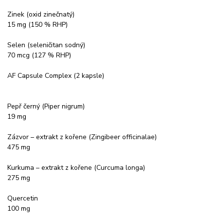
Zinek (oxid zinečnatý)
15 mg (150 % RHP)
Selen (seleničitan sodný)
70 mcg (127 % RHP)
AF Capsule Complex (2 kapsle)
Pepř černý (Piper nigrum)
19 mg
Zázvor – extrakt z kořene (Zingibeer officinalae)
475 mg
Kurkuma – extrakt z kořene (Curcuma longa)
275 mg
Quercetin
100 mg