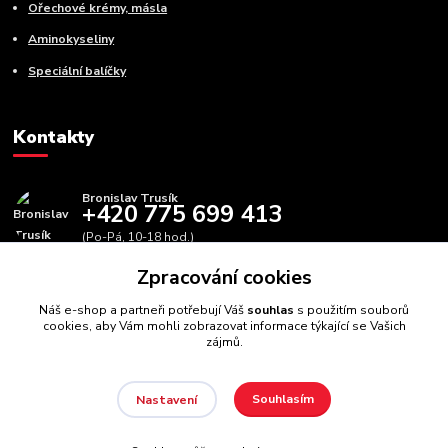
Ořechové krémy, másla
Aminokyseliny
Speciální balíčky
Kontakty
Bronislav Trusík
+420 775 699 413
(Po-Pá, 10-18 hod.)
Zpracování cookies
info@bbfitness.cz
Náš e-shop a partneři potřebují Váš
souhlas
s použitím souborů
cookies, aby Vám mohli zobrazovat informace týkající se Vašich
zájmů.
Souhlasím
Nastavení
BBfintess.cz -
Fitness doplňky a zdravá výživa
//
Webdesign
:
Poradnyweb.cz // Všechna práva vyhrazena