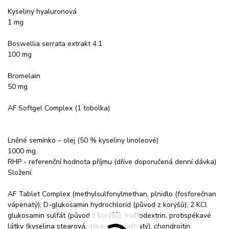
Kyseliny hyaluronová
1 mg
Boswellia serrata extrakt 4:1
100 mg
Bromelain
50 mg
AF Softgel Complex (1 tobolka)
Lněné semínko – olej (50 % kyseliny linoleové)
1000 mg
RHP - referenční hodnota příjmu (dříve doporučená denní dávka)
Složení:
AF Tablet Complex (methylsulfonylmethan, plnidlo (fosforečnan
vápenatý), D-glukosamin hydrochlorid (původ z korýšů), 2 KCl
glukosamin sulfát (původ z korýšů), maltodextrin, protispékavé
látky (kyselina stearová, stearan hořečnatý), chondroitin