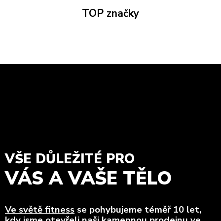
TOP značky
VŠE DŮLEŽITÉ PRO
VÁS A VAŠE TĚLO
Ve světě fitness
se pohybujeme téměř 10 let,
kdy jsme otevřeli naši kamennou prodejnu ve