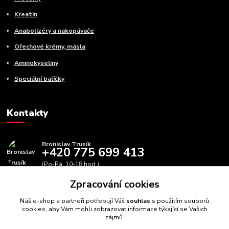
Kreatin
Anabolizéry a nakopávače
Ořechové krémy, másla
Aminokyseliny
Speciální balíčky
Kontakty
Bronislav Trusík
+420 775 699 413
(Po-Pá, 10-18 hod.)
Zpracování cookies
info@bbfitness.cz
Náš e-shop a partneři potřebují Váš
souhlas
s použitím souborů
cookies, aby Vám mohli zobrazovat informace týkající se Vašich
zájmů.