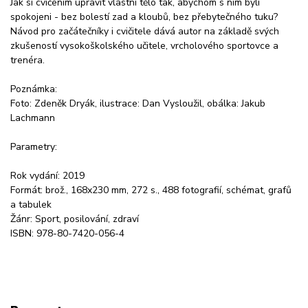
Jak si cvičením upravit vlastní tělo tak, abychom s ním byli
spokojeni - bez bolestí zad a kloubů, bez přebytečného tuku?
Návod pro začátečníky i cvičitele dává autor na základě svých
zkušeností vysokoškolského učitele, vrcholového sportovce a
trenéra.
Poznámka:
Foto: Zdeněk Dryák, ilustrace: Dan Vysloužil, obálka: Jakub
Lachmann
Parametry:
Rok vydání: 2019
Formát: brož., 168x230 mm, 272 s., 488 fotografií, schémat, grafů
a tabulek
Žánr: Sport, posilování, zdraví
ISBN: 978-80-7420-056-4