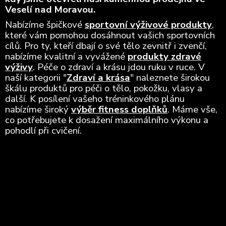
Veselí nad Moravou.
Nabízíme špičkové
sportovní výživové produkty
,
které vám pomohou dosáhnout vašich sportovních
cílů. Pro ty, kteří dbají o své tělo zevnitř i zvenčí,
nabízíme kvalitní a vyvážené
produkty zdravé
výživy
. Péče o zdraví a krásu jdou ruku v ruce. V
naší kategorii "
Zdraví a krása
" naleznete širokou
škálu produktů pro péči o tělo, pokožku, vlasy a
další. K posílení vašeho tréninkového plánu
nabízíme široký
výběr fitness doplňků
. Máme vše,
co potřebujete k dosažení maximálního výkonu a
pohodlí při cvičení.