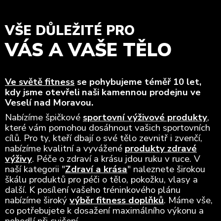
VŠE DŮLEŽITÉ PRO
VÁS A VAŠE TĚLO
Ve světě fitness
se pohybujeme téměř 10 let,
kdy jsme otevřeli naši kamennou prodejnu ve
Veselí nad Moravou.
Nabízíme špičkové
sportovní výživové produkty
,
které vám pomohou dosáhnout vašich sportovních
cílů. Pro ty, kteří dbají o své tělo zevnitř i zvenčí,
nabízíme kvalitní a vyvážené
produkty zdravé
výživy
. Péče o zdraví a krásu jdou ruku v ruce. V
naší kategorii "
Zdraví a krása
" naleznete širokou
škálu produktů pro péči o tělo, pokožku, vlasy a
další. K posílení vašeho tréninkového plánu
nabízíme široký
výběr fitness doplňků
. Máme vše,
co potřebujete k dosažení maximálního výkonu a
pohodlí při cvičení.