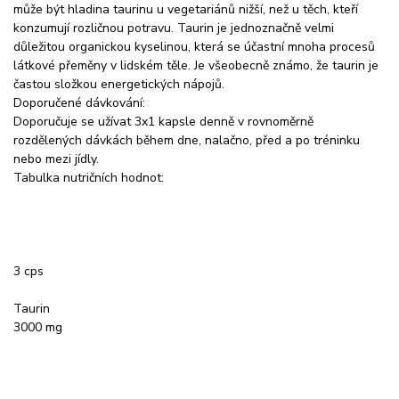
může být hladina taurinu u vegetariánů nižší, než u těch, kteří
konzumují rozličnou potravu. Taurin je jednoznačně velmi
důležitou organickou kyselinou, která se účastní mnoha procesů
látkové přeměny v lidském těle. Je všeobecně známo, že taurin je
častou složkou energetických nápojů.
Doporučené dávkování:
Doporučuje se užívat 3x1 kapsle denně v rovnoměrně
rozdělených dávkách během dne, nalačno, před a po tréninku
nebo mezi jídly.
Tabulka nutričních hodnot:
3 cps
Taurin
3000 mg