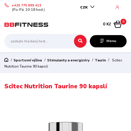
+420 775 699 413
CZK
(Po-Pá, 10-18 hod.)
0
0 Kč
Menu
Sportovní výživa
Stimulanty a energizéry
Taurin
Scitec
Nutrition Taurine 90 kapslí
Scitec Nutrition Taurine 90 kapslí