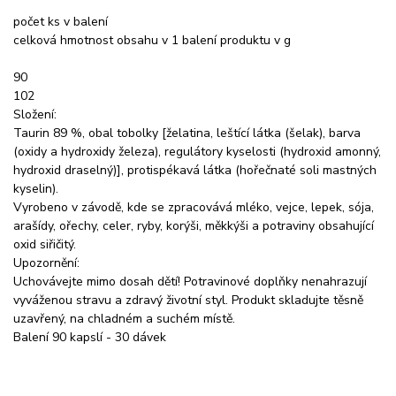
počet ks v balení
celková hmotnost obsahu v 1 balení produktu v g
90
102
Složení:
Taurin 89 %, obal tobolky [želatina, leštící látka (šelak), barva
(oxidy a hydroxidy železa), regulátory kyselosti (hydroxid amonný,
hydroxid draselný)], protispékavá látka (hořečnaté soli mastných
kyselin).
Vyrobeno v závodě, kde se zpracovává mléko, vejce, lepek, sója,
arašídy, ořechy, celer, ryby, korýši, měkkýši a potraviny obsahující
oxid siřičitý.
Upozornění:
Uchovávejte mimo dosah dětí! Potravinové doplňky nenahrazují
vyváženou stravu a zdravý životní styl. Produkt skladujte těsně
uzavřený, na chladném a suchém místě.
Balení 90 kapslí - 30 dávek