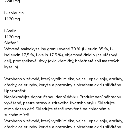
2240 mg
L-Isoleucin
1120 mg
L-Valin
1120 mg
Složení:
Větvené aminokyseliny granulované 70 % (L-leucin 35 %, L-
isoleucin 17,5 %, L-valin 17,5 %), objemové činidlo (celulózový
gel), protispékavé látky (oxid křemičitý, hořečnaté soli mastných
kyselin).
Vyrobeno v závodě, který vyrábí mléko, vejce, lepek, sóju, arašídy,
ořechy, celer, ryby, korýše a potraviny s obsahem oxidu siřičitého.
Upozornění:
Nepřekračujte doporučenou denní dávku! Produkt není náhradou
vyvážené, pestré stravy a zdravého životního stylu! Skladujte
mimo dosah dětí. Skladujte těsně uzavřené na chladném a
suchém místě.
Vyrobeno v závodě, který vyrábí mléko, vejce, lepek, sóju, arašídy,
ořechy, celer, ryby, korýše a potraviny s obsahem oxidu siřičitého.