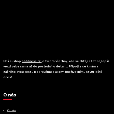
Náš e-shop
bbfitness.cz
je tu pro všechny, kdo se chtějí stát nejlepší
verzí sebe sama až do posledního detailu. Připojte se k nám a
začněte svou cestu k zdravému a aktivnímu životnímu stylu ještě
dnes!
O nás
O nás