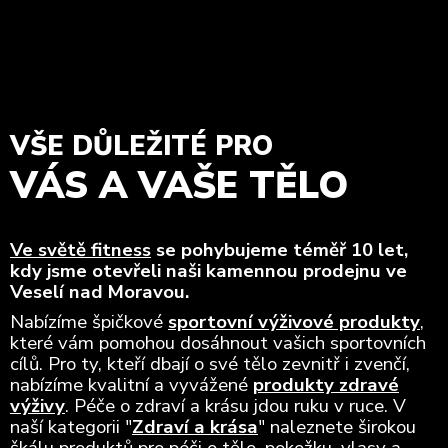
VŠE DŮLEŽITÉ PRO
VÁS A VAŠE TĚLO
Ve světě fitness
se pohybujeme téměř 10 let,
kdy jsme otevřeli naši kamennou prodejnu ve
Veselí nad Moravou.
Nabízíme špičkové
sportovní výživové produkty
,
které vám pomohou dosáhnout vašich sportovních
cílů. Pro ty, kteří dbají o své tělo zevnitř i zvenčí,
nabízíme kvalitní a vyvážené
produkty zdravé
výživy
. Péče o zdraví a krásu jdou ruku v ruce. V
naší kategorii "
Zdraví a krása
" naleznete širokou
škálu produktů pro péči o tělo, pokožku, vlasy a