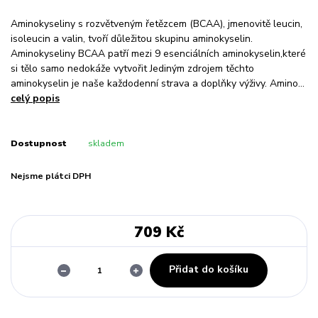
Aminokyseliny s rozvětveným řetězcem (BCAA), jmenovitě leucin,
isoleucin a valin, tvoří důležitou skupinu aminokyselin.
Aminokyseliny BCAA patří mezi 9 esenciálních aminokyselin,které
si tělo samo nedokáže vytvořit Jediným zdrojem těchto
aminokyselin je naše každodenní strava a doplňky výživy. Amino...
celý popis
Dostupnost
skladem
Nejsme plátci DPH
709 Kč
Přidat do košíku