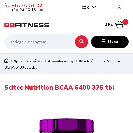
+420 775 699 413
CZK
(Po-Pá, 10-18 hod.)
0
0 Kč
Menu
Sportovní výživa
Aminokyseliny
BCAA
Scitec Nutrition
BCAA 6400 375 tbl
Scitec Nutrition BCAA 6400 375 tbl