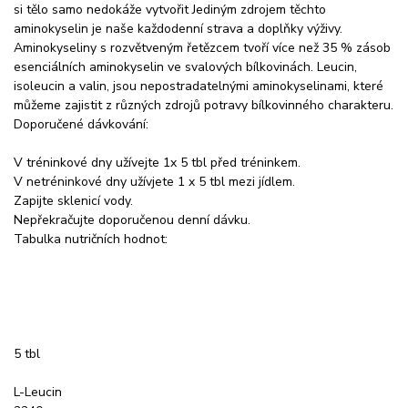
si tělo samo nedokáže vytvořit Jediným zdrojem těchto
aminokyselin je naše každodenní strava a doplňky výživy.
Aminokyseliny s rozvětveným řetězcem tvoří více než 35 % zásob
esenciálních aminokyselin ve svalových bílkovinách. Leucin,
isoleucin a valin, jsou nepostradatelnými aminokyselinami, které
můžeme zajistit z různých zdrojů potravy bílkovinného charakteru.
Doporučené dávkování:
V tréninkové dny užívejte 1x 5 tbl před tréninkem.
V netréninkové dny užívjete 1 x 5 tbl mezi jídlem.
Zapijte sklenicí vody.
Nepřekračujte doporučenou denní dávku.
Tabulka nutričních hodnot:
5 tbl
L-Leucin