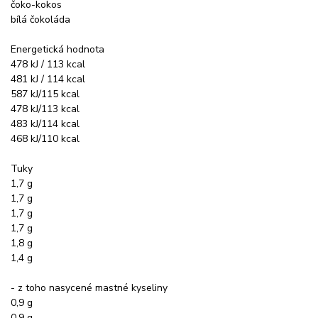
čoko-kokos
bílá čokoláda
Energetická hodnota
478 kJ / 113 kcal
481 kJ / 114 kcal
587 kJ/115 kcal
478 kJ/113 kcal
483 kJ/114 kcal
468 kJ/110 kcal
Tuky
1,7 g
1,7 g
1,7 g
1,7 g
1,8 g
1,4 g
- z toho nasycené mastné kyseliny
0,9 g
0,9 g