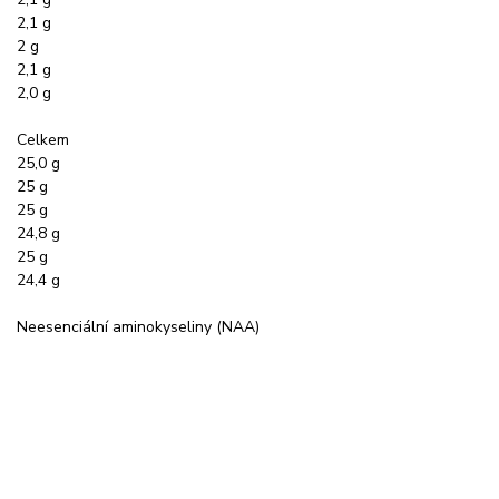
2,1 g
2 g
2,1 g
2,0 g
Celkem
25,0 g
25 g
25 g
24,8 g
25 g
24,4 g
Neesenciální aminokyseliny (NAA)