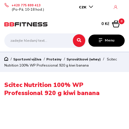
+420 775 699 413
CZK
(Po-Pá, 10-18 hod.)
0
0 Kč
Menu
Sportovní výživa
Proteiny
Syrovátkové (whey)
Scitec
Nutrition 100% WP Professional 920 g kiwi banana
Scitec Nutrition 100% WP
Professional 920 g kiwi banana