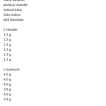
pistácie-mandle
ledová káva
čoko-kokos
bílá čokoláda
L-Histidin
1,3 g
1,3 g
1,3 g
1,3 g
1,3 g
1,3 g
L-Isoleucin
4,0 g
4,0 g
4,0 g
3,9 g
4,0 g
3,9 g