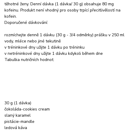
těhotné ženy. Denní dávka (1 dávka/ 30 g) obsahuje 80 mg
kofeinu. Produkt není vhodný pro osoby trpící přecitlivělostí na
kofein.
Doporučené dávkování:
rozmíchejte denně 1 dávku (30 g - 3/4 odměrky) prášku v 250 ml
vody, mléce nebo jiné tekutině
v tréninkové dny užijte 1 dávku po tréninku
v netréninkové dny užijte 1 dávku kdykoli během dne
Tabulka nutričních hodnot:
30 g (1 dávka)
čokoláda-cookies cream
slaný karamel
pistácie-mandle
ledová káva