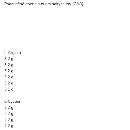
Podmíněné esenciální aminokyseliny (CAA)
L-Arginin
3,2 g
3,2 g
3,2 g
3,2 g
3,2 g
3,1 g
L-Cystein
2,2 g
2,2 g
2,2 g
2,2 g