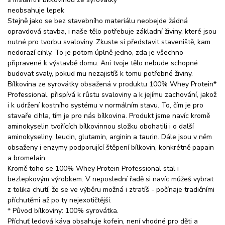
neobsahuje lepek
Stejně jako se bez stavebního materiálu neobejde žádná
opravdová stavba, i naše tělo potřebuje základní živiny, které jsou
nutné pro tvorbu svaloviny. Zkuste si představit staveniště, kam
nedorazí cihly. To je potom úplně jedno, zda je všechno
připravené k výstavbě domu. Ani tvoje tělo nebude schopné
budovat svaly, pokud mu nezajistíš k tomu potřebné živiny.
Bílkovina ze syrovátky obsažená v produktu 100% Whey Protein*
Professional, přispívá k růstu svaloviny a k jejímu zachování, jakož
i k udržení kostního systému v normálním stavu. To, čím je pro
stavaře cihla, tím je pro nás bílkovina. Produkt jsme navíc kromě
aminokyselin tvořících bílkovinnou složku obohatili i o další
aminokyseliny: leucin, glutamin, arginin a taurin. Dále jsou v něm
obsaženy i enzymy podporující štěpení bílkovin, konkrétně papain
a bromelain.
Kromě toho se 100% Whey Protein Professional stal i
bezlepkovým výrobkem. V neposlední řadě si navíc můžeš vybrat
z tolika chutí, že se ve výběru možná i ztratíš - počínaje tradičními
příchutěmi až po ty nejexotičtější.
* Původ bílkoviny: 100% syrovátka.
Příchuť ledová káva obsahuje kofein, není vhodné pro děti a