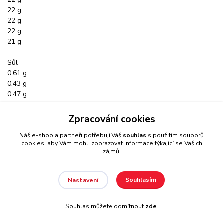
22 g
22 g
22 g
21 g
Sůl
0,61 g
0,43 g
0,47 g
0,47 g
0,47 g
Zpracování cookies
0,47 g
Náš e-shop a partneři potřebují Váš
souhlas
s použitím souborů
cookies, aby Vám mohli zobrazovat informace týkající se Vašich
zájmů.
Souhlasím
Nastavení
Souhlas můžete odmítnout
zde
.