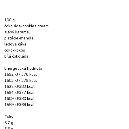
100 g
čokoláda-cookies cream
slaný karamel
pistácie-mandle
ledová káva
čoko-kokos
bílá čokoláda
Energetická hodnota
1592 kJ / 376 kcal
1603 kJ / 379 kcal
1622 kJ/383 kcal
1594 kJ/377 kcal
1609 kJ/380 kcal
1559 kJ/368 kcal
Tuky
5,7 g
5,6 g