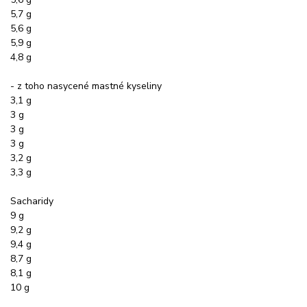
5,7 g
5,6 g
5,9 g
4,8 g
- z toho nasycené mastné kyseliny
3,1 g
3 g
3 g
3 g
3,2 g
3,3 g
Sacharidy
9 g
9,2 g
9,4 g
8,7 g
8,1 g
10 g