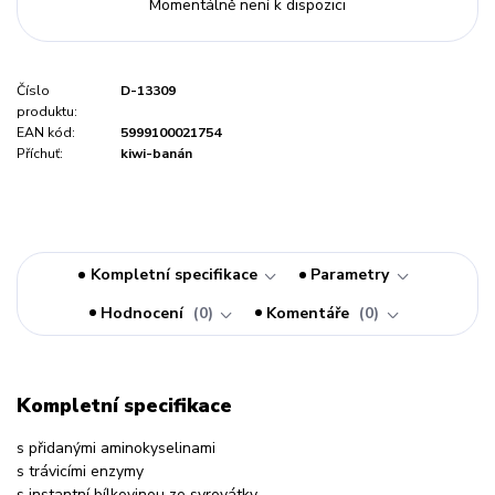
Momentálně není k dispozici
Číslo
D-13309
produktu:
EAN kód:
5999100021754
Příchuť:
kiwi-banán
Kompletní specifikace
Parametry
Hodnocení
0
Komentáře
0
Kompletní specifikace
s přidanými aminokyselinami
s trávicími enzymy
s instantní bílkovinou ze syrovátky