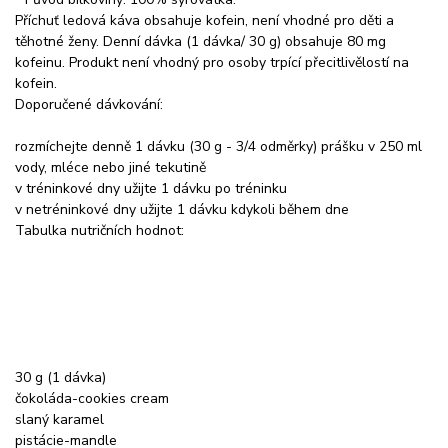
Příchuť ledová káva obsahuje kofein, není vhodné pro děti a
těhotné ženy. Denní dávka (1 dávka/ 30 g) obsahuje 80 mg
kofeinu. Produkt není vhodný pro osoby trpící přecitlivělostí na
kofein.
Doporučené dávkování:
rozmíchejte denně 1 dávku (30 g - 3/4 odměrky) prášku v 250 ml
vody, mléce nebo jiné tekutině
v tréninkové dny užijte 1 dávku po tréninku
v netréninkové dny užijte 1 dávku kdykoli během dne
Tabulka nutričních hodnot:
30 g (1 dávka)
čokoláda-cookies cream
slaný karamel
pistácie-mandle