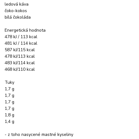
ledová káva
čoko-kokos
bílá čokoláda
Energetická hodnota
478 kJ / 113 kcal
481 kJ / 114 kcal
587 kJ/115 kcal
478 kJ/113 kcal
483 kJ/114 kcal
468 kJ/110 kcal
Tuky
1,7 g
1,7 g
1,7 g
1,7 g
1,8 g
1,4 g
- z toho nasycené mastné kyseliny