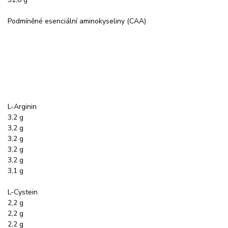
Podmíněné esenciální aminokyseliny (CAA)
L-Arginin
3,2 g
3,2 g
3,2 g
3,2 g
3,2 g
3,1 g
L-Cystein
2,2 g
2,2 g
2,2 g