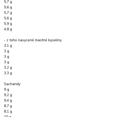
5,7 g
5,6 g
5,7 g
5,6 g
5,9 g
4,8 g
- z toho nasycené mastné kyseliny
3,1 g
3 g
3 g
3 g
3,2 g
3,3 g
Sacharidy
9 g
9,2 g
9,4 g
8,7 g
8,1 g
10 g