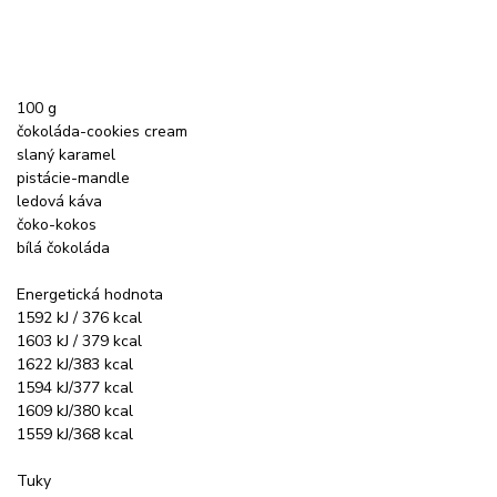
100 g
čokoláda-cookies cream
slaný karamel
pistácie-mandle
ledová káva
čoko-kokos
bílá čokoláda
Energetická hodnota
1592 kJ / 376 kcal
1603 kJ / 379 kcal
1622 kJ/383 kcal
1594 kJ/377 kcal
1609 kJ/380 kcal
1559 kJ/368 kcal
Tuky