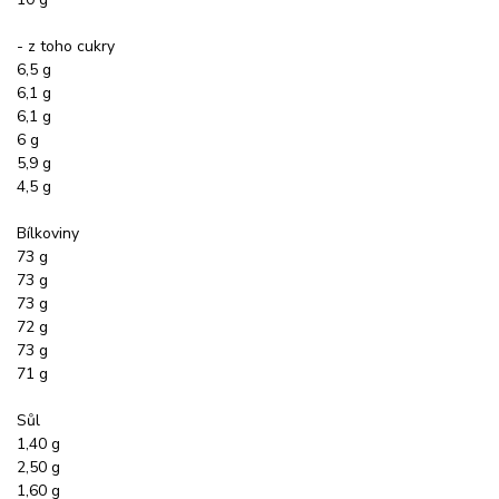
- z toho cukry
6,5 g
6,1 g
6,1 g
6 g
5,9 g
4,5 g
Bílkoviny
73 g
73 g
73 g
72 g
73 g
71 g
Sůl
1,40 g
2,50 g
1,60 g