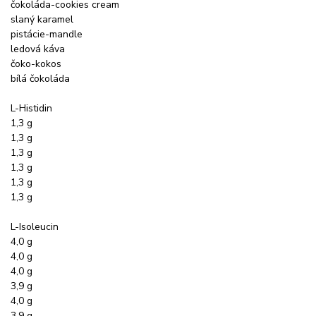
čokoláda-cookies cream
slaný karamel
pistácie-mandle
ledová káva
čoko-kokos
bílá čokoláda
L-Histidin
1,3 g
1,3 g
1,3 g
1,3 g
1,3 g
1,3 g
L-Isoleucin
4,0 g
4,0 g
4,0 g
3,9 g
4,0 g
3,9 g