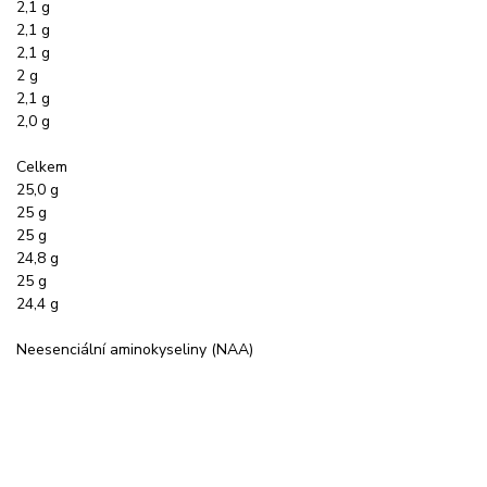
2,1 g
2,1 g
2,1 g
2 g
2,1 g
2,0 g
Celkem
25,0 g
25 g
25 g
24,8 g
25 g
24,4 g
Neesenciální aminokyseliny (NAA)