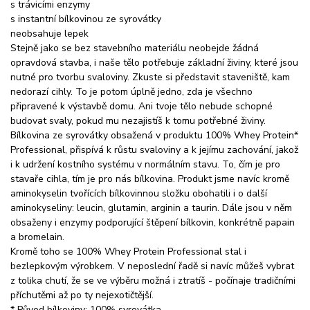
s trávicími enzymy
s instantní bílkovinou ze syrovátky
neobsahuje lepek
Stejně jako se bez stavebního materiálu neobejde žádná
opravdová stavba, i naše tělo potřebuje základní živiny, které jsou
nutné pro tvorbu svaloviny. Zkuste si představit staveniště, kam
nedorazí cihly. To je potom úplně jedno, zda je všechno
připravené k výstavbě domu. Ani tvoje tělo nebude schopné
budovat svaly, pokud mu nezajistíš k tomu potřebné živiny.
Bílkovina ze syrovátky obsažená v produktu 100% Whey Protein*
Professional, přispívá k růstu svaloviny a k jejímu zachování, jakož
i k udržení kostního systému v normálním stavu. To, čím je pro
stavaře cihla, tím je pro nás bílkovina. Produkt jsme navíc kromě
aminokyselin tvořících bílkovinnou složku obohatili i o další
aminokyseliny: leucin, glutamin, arginin a taurin. Dále jsou v něm
obsaženy i enzymy podporující štěpení bílkovin, konkrétně papain
a bromelain.
Kromě toho se 100% Whey Protein Professional stal i
bezlepkovým výrobkem. V neposlední řadě si navíc můžeš vybrat
z tolika chutí, že se ve výběru možná i ztratíš - počínaje tradičními
příchutěmi až po ty nejexotičtější.
* Původ bílkoviny: 100% syrovátka.