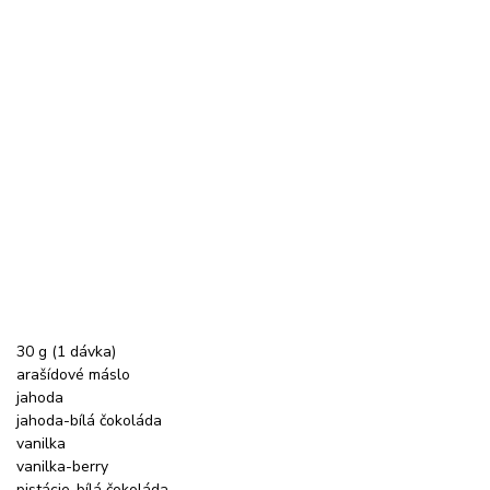
30 g (1 dávka)
arašídové máslo
jahoda
jahoda-bílá čokoláda
vanilka
vanilka-berry
pistácie-bílá čokoláda