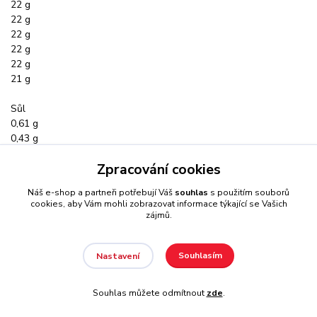
22 g
22 g
22 g
22 g
22 g
21 g
Sůl
0,61 g
0,43 g
0,47 g
Zpracování cookies
0,47 g
0,47 g
Náš e-shop a partneři potřebují Váš
souhlas
s použitím souborů
0,47 g
cookies, aby Vám mohli zobrazovat informace týkající se Vašich
zájmů.
Souhlasím
Nastavení
Souhlas můžete odmítnout
zde
.