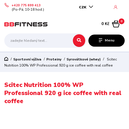
+420 775 699 413
CZK
(Po-Pá, 10-18 hod.)
0
0 Kč
Menu
Sportovní výživa
Proteiny
Syrovátkové (whey)
Scitec
Nutrition 100% WP Professional 920 g ice coffee with real coffee
Scitec Nutrition 100% WP
Professional 920 g ice coffee with real
coffee