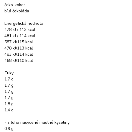
čoko-kokos
bílá čokoláda
Energetická hodnota
478 kJ / 113 kcal
481 kJ / 114 kcal
587 kJ/115 kcal
478 kJ/113 kcal
483 kJ/114 kcal
468 kJ/110 kcal
Tuky
1,7 g
1,7 g
1,7 g
1,7 g
1,8 g
1,4 g
- z toho nasycené mastné kyseliny
0,9 g