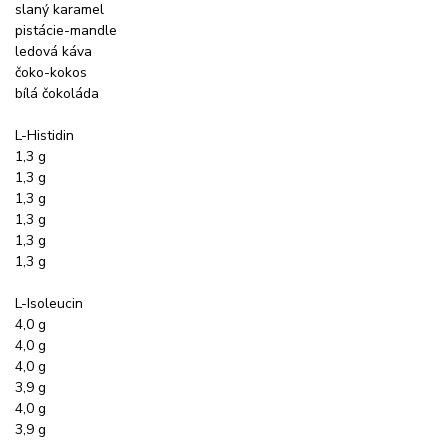
slaný karamel
pistácie-mandle
ledová káva
čoko-kokos
bílá čokoláda
L-Histidin
1,3 g
1,3 g
1,3 g
1,3 g
1,3 g
1,3 g
L-Isoleucin
4,0 g
4,0 g
4,0 g
3,9 g
4,0 g
3,9 g