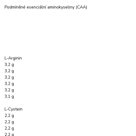
Podmíněné esenciální aminokyseliny (CAA)
L-Arginin
3,2 g
3,2 g
3,2 g
3,2 g
3,2 g
3,1 g
L-Cystein
2,2 g
2,2 g
2,2 g
2,2 g