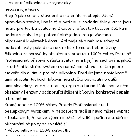
s instantní bílkovinou ze syrovátky
neobsahuje lepek
Stejně jako se bez stavebního materiálu neobejde žádná
opravdová stavba, i naše tělo potřebuje základní živiny, které jsou
nutné pro tvorbu svaloviny. Zkuste si představit staveniště, kam
nedorazí cihly. To je potom úplně jedno, zda je všechno
připravené k výstavbě domu. Ani tvoje tělo nebude schopné
budovat svaly, pokud mu nezajistíš k tomu potřebné živiny.
Bílkovina ze syrovátky obsažená v produktu 100% Whey Protein*
Professional, přispívá k růstu svaloviny a k jejímu zachování, jakož
i k udržení kostního systému v normálním stavu. To, čím je pro
stavaře cihla, tím je pro nás bílkovina. Produkt jsme navíc kromě
aminokyselin tvořících bílkovinnou složku obohatili i o další
aminokyseliny: leucin, glutamin, arginin a taurin. Dále jsou v něm
obsaženy i enzymy podporující štěpení bílkovin, konkrétně papain
a bromelain.
Kromě toho se 100% Whey Protein Professional stal i
bezlepkovým výrobkem. V neposlední řadě si navíc můžeš vybrat
z tolika chutí, že se ve výběru možná i ztratíš - počínaje tradičními
příchutěmi až po ty nejexotičtější.
* Původ bílkoviny: 100% syrovátka.