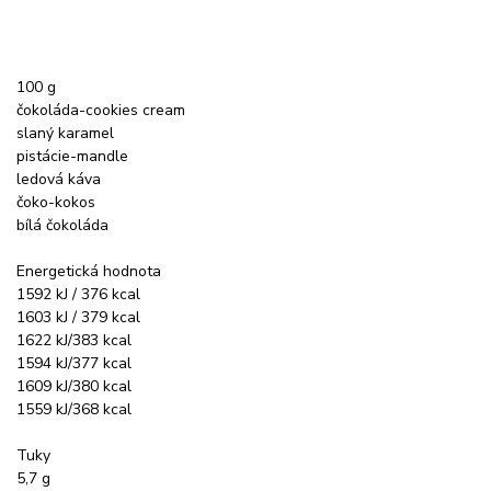
100 g
čokoláda-cookies cream
slaný karamel
pistácie-mandle
ledová káva
čoko-kokos
bílá čokoláda
Energetická hodnota
1592 kJ / 376 kcal
1603 kJ / 379 kcal
1622 kJ/383 kcal
1594 kJ/377 kcal
1609 kJ/380 kcal
1559 kJ/368 kcal
Tuky
5,7 g