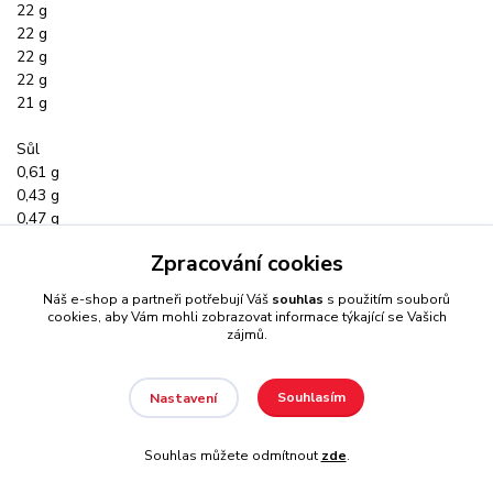
22 g
22 g
22 g
22 g
21 g
Sůl
0,61 g
0,43 g
0,47 g
0,47 g
Zpracování cookies
0,47 g
0,47 g
Náš e-shop a partneři potřebují Váš
souhlas
s použitím souborů
cookies, aby Vám mohli zobrazovat informace týkající se Vašich
zájmů.
Souhlasím
Nastavení
Souhlas můžete odmítnout
zde
.