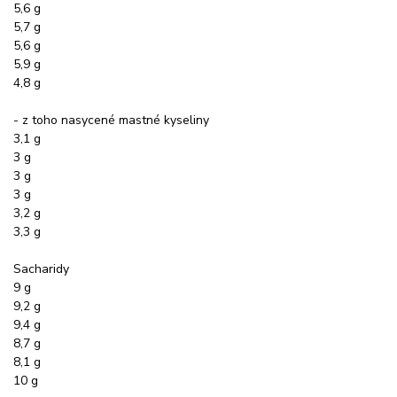
5,6 g
5,7 g
5,6 g
5,9 g
4,8 g
- z toho nasycené mastné kyseliny
3,1 g
3 g
3 g
3 g
3,2 g
3,3 g
Sacharidy
9 g
9,2 g
9,4 g
8,7 g
8,1 g
10 g