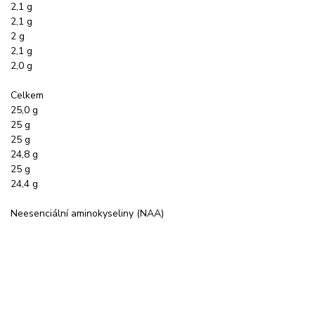
2,1 g
2,1 g
2 g
2,1 g
2,0 g
Celkem
25,0 g
25 g
25 g
24,8 g
25 g
24,4 g
Neesenciální aminokyseliny (NAA)