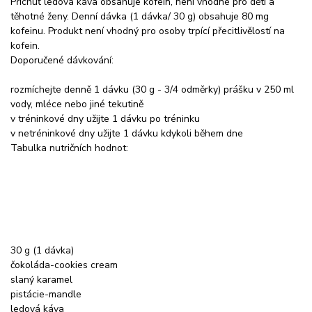
Příchuť ledová káva obsahuje kofein, není vhodné pro děti a
těhotné ženy. Denní dávka (1 dávka/ 30 g) obsahuje 80 mg
kofeinu. Produkt není vhodný pro osoby trpící přecitlivělostí na
kofein.
Doporučené dávkování:
rozmíchejte denně 1 dávku (30 g - 3/4 odměrky) prášku v 250 ml
vody, mléce nebo jiné tekutině
v tréninkové dny užijte 1 dávku po tréninku
v netréninkové dny užijte 1 dávku kdykoli během dne
Tabulka nutričních hodnot:
30 g (1 dávka)
čokoláda-cookies cream
slaný karamel
pistácie-mandle
ledová káva