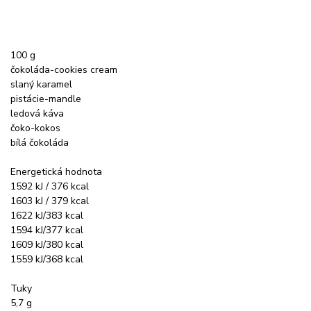
100 g
čokoláda-cookies cream
slaný karamel
pistácie-mandle
ledová káva
čoko-kokos
bílá čokoláda
Energetická hodnota
1592 kJ / 376 kcal
1603 kJ / 379 kcal
1622 kJ/383 kcal
1594 kJ/377 kcal
1609 kJ/380 kcal
1559 kJ/368 kcal
Tuky
5,7 g