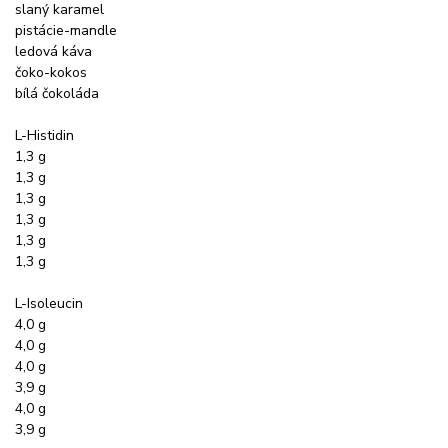
slaný karamel
pistácie-mandle
ledová káva
čoko-kokos
bílá čokoláda
L-Histidin
1,3 g
1,3 g
1,3 g
1,3 g
1,3 g
1,3 g
L-Isoleucin
4,0 g
4,0 g
4,0 g
3,9 g
4,0 g
3,9 g