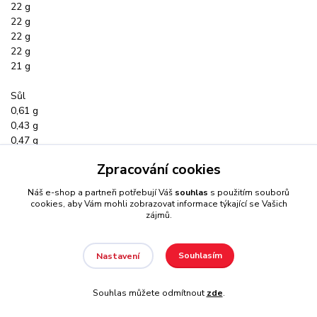
22 g
22 g
22 g
22 g
21 g
Sůl
0,61 g
0,43 g
0,47 g
0,47 g
Zpracování cookies
0,47 g
0,47 g
Náš e-shop a partneři potřebují Váš
souhlas
s použitím souborů
cookies, aby Vám mohli zobrazovat informace týkající se Vašich
zájmů.
Souhlasím
Nastavení
Souhlas můžete odmítnout
zde
.