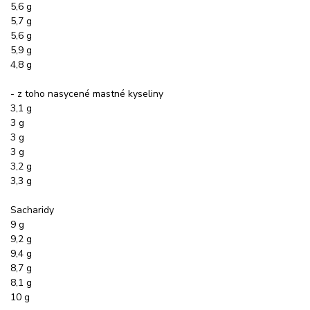
5,6 g
5,7 g
5,6 g
5,9 g
4,8 g
- z toho nasycené mastné kyseliny
3,1 g
3 g
3 g
3 g
3,2 g
3,3 g
Sacharidy
9 g
9,2 g
9,4 g
8,7 g
8,1 g
10 g