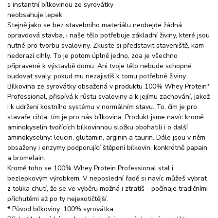
s instantní bílkovinou ze syrovátky
neobsahuje lepek
Stejně jako se bez stavebního materiálu neobejde žádná
opravdová stavba, i naše tělo potřebuje základní živiny, které jsou
nutné pro tvorbu svaloviny. Zkuste si představit staveniště, kam
nedorazí cihly. To je potom úplně jedno, zda je všechno
připravené k výstavbě domu. Ani tvoje tělo nebude schopné
budovat svaly, pokud mu nezajistíš k tomu potřebné živiny.
Bílkovina ze syrovátky obsažená v produktu 100% Whey Protein*
Professional, přispívá k růstu svaloviny a k jejímu zachování, jakož
i k udržení kostního systému v normálním stavu. To, čím je pro
stavaře cihla, tím je pro nás bílkovina. Produkt jsme navíc kromě
aminokyselin tvořících bílkovinnou složku obohatili i o další
aminokyseliny: leucin, glutamin, arginin a taurin. Dále jsou v něm
obsaženy i enzymy podporující štěpení bílkovin, konkrétně papain
a bromelain.
Kromě toho se 100% Whey Protein Professional stal i
bezlepkovým výrobkem. V neposlední řadě si navíc můžeš vybrat
z tolika chutí, že se ve výběru možná i ztratíš - počínaje tradičními
příchutěmi až po ty nejexotičtější.
* Původ bílkoviny: 100% syrovátka.