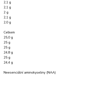
2,1 g
2,1 g
2 g
2,1 g
2,0 g
Celkem
25,0 g
25 g
25 g
24,8 g
25 g
24,4 g
Neesenciální aminokyseliny (NAA)