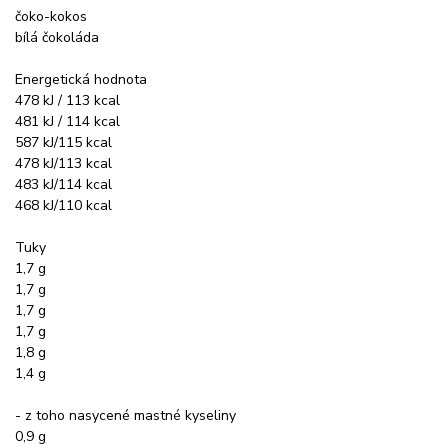
čoko-kokos
bílá čokoláda
Energetická hodnota
478 kJ / 113 kcal
481 kJ / 114 kcal
587 kJ/115 kcal
478 kJ/113 kcal
483 kJ/114 kcal
468 kJ/110 kcal
Tuky
1,7 g
1,7 g
1,7 g
1,7 g
1,8 g
1,4 g
- z toho nasycené mastné kyseliny
0,9 g