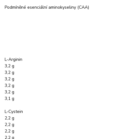
Podmíněné esenciální aminokyseliny (CAA)
L-Arginin
3,2 g
3,2 g
3,2 g
3,2 g
3,2 g
3,1 g
L-Cystein
2,2 g
2,2 g
2,2 g
2,2 g