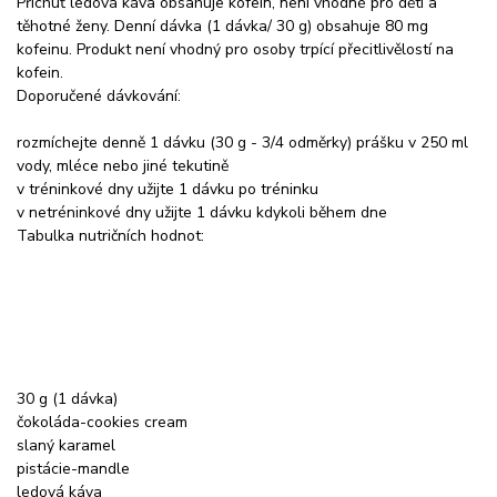
Příchuť ledová káva obsahuje kofein, není vhodné pro děti a
těhotné ženy. Denní dávka (1 dávka/ 30 g) obsahuje 80 mg
kofeinu. Produkt není vhodný pro osoby trpící přecitlivělostí na
kofein.
Doporučené dávkování:
rozmíchejte denně 1 dávku (30 g - 3/4 odměrky) prášku v 250 ml
vody, mléce nebo jiné tekutině
v tréninkové dny užijte 1 dávku po tréninku
v netréninkové dny užijte 1 dávku kdykoli během dne
Tabulka nutričních hodnot:
30 g (1 dávka)
čokoláda-cookies cream
slaný karamel
pistácie-mandle
ledová káva