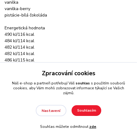
vanilka
vanilka-berry
pistácie-bílá čokoláda
Energetická hodnota
490 kJ/116 kcal
484 kJ/114 kcal
482 kJ/114 kcal
482 kJ/114 kcal
486 kJ/115 kcal
470 kJ/111 kcal
Zpracování cookies
Tuky
Náš e-shop a partneři potřebují Váš
souhlas
s použitím souborů
1,9 g
cookies, aby Vám mohli zobrazovat informace týkající se Vašich
1,7 g
zájmů.
1,7 g
1,7 g
Souhlasím
Nastavení
1,7 g
1,4 g
Souhlas můžete odmítnout
zde
.
- z toho nasycené mastné kyseliny