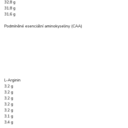
32,8 g
31,8 g
31,6 g
Podmíněné esenciální aminokyseliny (CAA)
L-Arginin
3,2 g
3,2 g
3,2 g
3,2 g
3,2 g
3,1 g
3,4 g