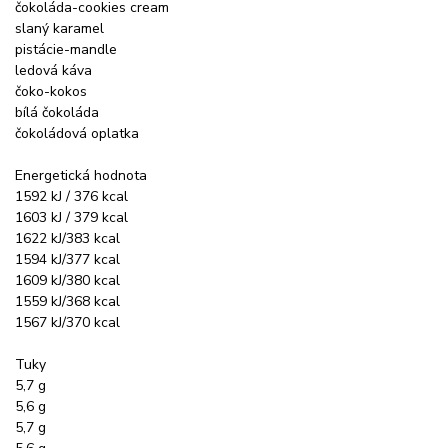
čokoláda-cookies cream
slaný karamel
pistácie-mandle
ledová káva
čoko-kokos
bílá čokoláda
čokoládová oplatka
Energetická hodnota
1592 kJ / 376 kcal
1603 kJ / 379 kcal
1622 kJ/383 kcal
1594 kJ/377 kcal
1609 kJ/380 kcal
1559 kJ/368 kcal
1567 kJ/370 kcal
Tuky
5,7 g
5,6 g
5,7 g