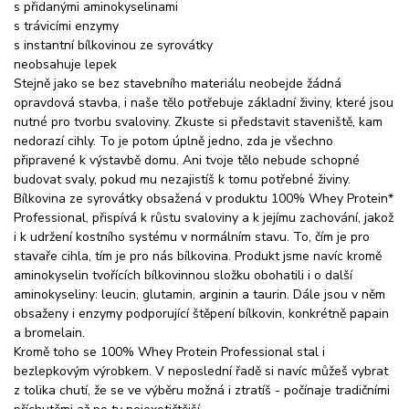
s přidanými aminokyselinami
s trávicími enzymy
s instantní bílkovinou ze syrovátky
neobsahuje lepek
Stejně jako se bez stavebního materiálu neobejde žádná
opravdová stavba, i naše tělo potřebuje základní živiny, které jsou
nutné pro tvorbu svaloviny. Zkuste si představit staveniště, kam
nedorazí cihly. To je potom úplně jedno, zda je všechno
připravené k výstavbě domu. Ani tvoje tělo nebude schopné
budovat svaly, pokud mu nezajistíš k tomu potřebné živiny.
Bílkovina ze syrovátky obsažená v produktu 100% Whey Protein*
Professional, přispívá k růstu svaloviny a k jejímu zachování, jakož
i k udržení kostního systému v normálním stavu. To, čím je pro
stavaře cihla, tím je pro nás bílkovina. Produkt jsme navíc kromě
aminokyselin tvořících bílkovinnou složku obohatili i o další
aminokyseliny: leucin, glutamin, arginin a taurin. Dále jsou v něm
obsaženy i enzymy podporující štěpení bílkovin, konkrétně papain
a bromelain.
Kromě toho se 100% Whey Protein Professional stal i
bezlepkovým výrobkem. V neposlední řadě si navíc můžeš vybrat
z tolika chutí, že se ve výběru možná i ztratíš - počínaje tradičními