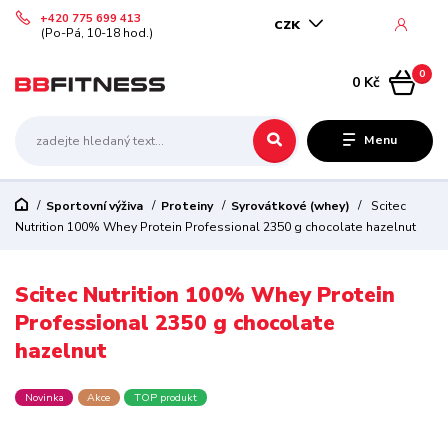
+420 775 699 413
CZK
(Po-Pá, 10-18 hod.)
0
0 Kč
Menu
Sportovní výživa
Proteiny
Syrovátkové (whey)
Scitec
Nutrition 100% Whey Protein Professional 2350 g chocolate hazelnut
Scitec Nutrition 100% Whey Protein
Professional 2350 g chocolate
hazelnut
Novinka
Akce
TOP produkt