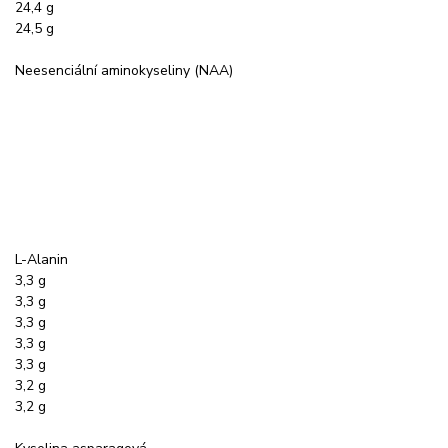
24,4 g
24,5 g
Neesenciální aminokyseliny (NAA)
L-Alanin
3,3 g
3,3 g
3,3 g
3,3 g
3,3 g
3,2 g
3,2 g