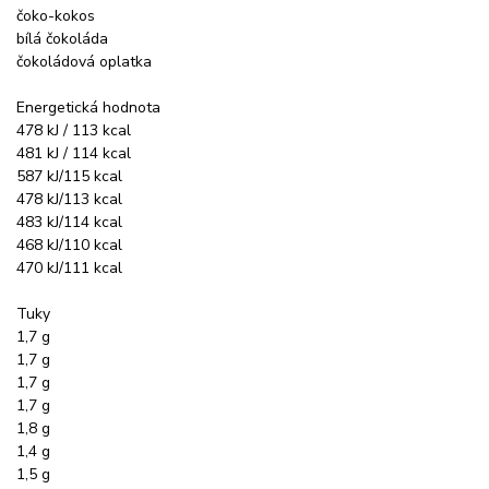
čoko-kokos
bílá čokoláda
čokoládová oplatka
Energetická hodnota
478 kJ / 113 kcal
481 kJ / 114 kcal
587 kJ/115 kcal
478 kJ/113 kcal
483 kJ/114 kcal
468 kJ/110 kcal
470 kJ/111 kcal
Tuky
1,7 g
1,7 g
1,7 g
1,7 g
1,8 g
1,4 g
1,5 g