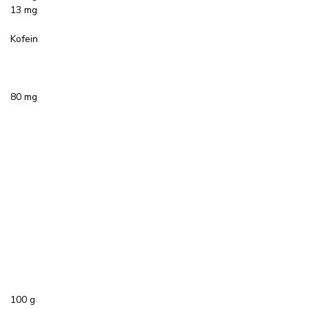
13 mg
Kofein
80 mg
100 g