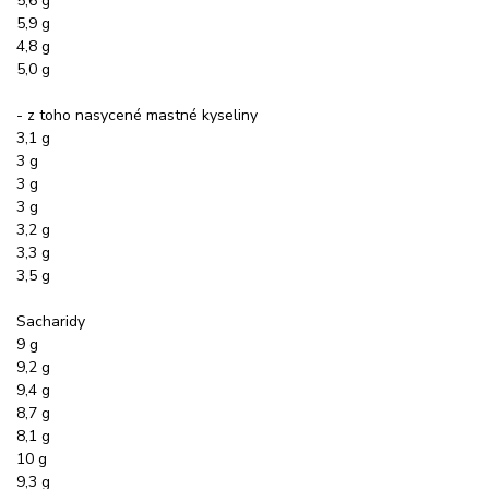
5,6 g
5,9 g
4,8 g
5,0 g
- z toho nasycené mastné kyseliny
3,1 g
3 g
3 g
3 g
3,2 g
3,3 g
3,5 g
Sacharidy
9 g
9,2 g
9,4 g
8,7 g
8,1 g
10 g
9,3 g