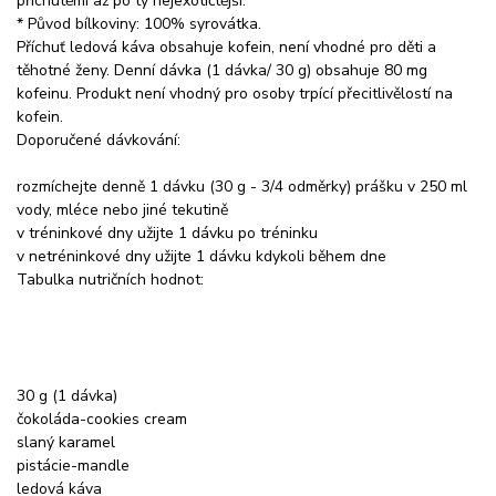
příchutěmi až po ty nejexotičtější.
* Původ bílkoviny: 100% syrovátka.
Příchuť ledová káva obsahuje kofein, není vhodné pro děti a
těhotné ženy. Denní dávka (1 dávka/ 30 g) obsahuje 80 mg
kofeinu. Produkt není vhodný pro osoby trpící přecitlivělostí na
kofein.
Doporučené dávkování:
rozmíchejte denně 1 dávku (30 g - 3/4 odměrky) prášku v 250 ml
vody, mléce nebo jiné tekutině
v tréninkové dny užijte 1 dávku po tréninku
v netréninkové dny užijte 1 dávku kdykoli během dne
Tabulka nutričních hodnot:
30 g (1 dávka)
čokoláda-cookies cream
slaný karamel
pistácie-mandle
ledová káva