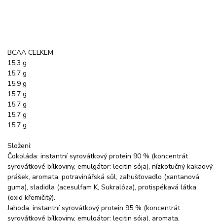
BCAA CELKEM
15,3 g
15,7 g
15,9 g
15,7 g
15,7 g
15,7 g
15,7 g
Složení:
Čokoláda: instantní syrovátkový protein 90 % (koncentrát
syrovátkové bílkoviny, emulgátor: lecitin sója), nízkotučný kakaový
prášek, aromata, potravinářská sůl, zahušťovadlo (xantanová
guma), sladidla (acesulfam K, Sukralóza), protispékavá látka
(oxid křemičitý).
Jahoda: instantní syrovátkový protein 95 % (koncentrát
syrovátkové bílkoviny, emulgátor: lecitin sója), aromata,