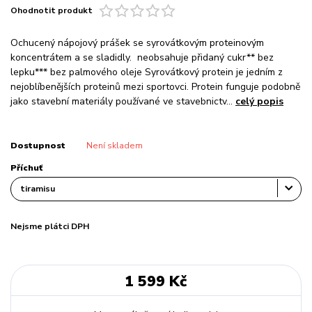
Ohodnotit produkt
Ochucený nápojový prášek se syrovátkovým proteinovým
koncentrátem a se sladidly. neobsahuje přidaný cukr** bez
lepku*** bez palmového oleje Syrovátkový protein je jedním z
nejoblíbenějších proteinů mezi sportovci. Protein funguje podobně
jako stavební materiály používané ve stavebnictv...
celý popis
Dostupnost
Není skladem
Příchuť
Nejsme plátci DPH
1 599 Kč