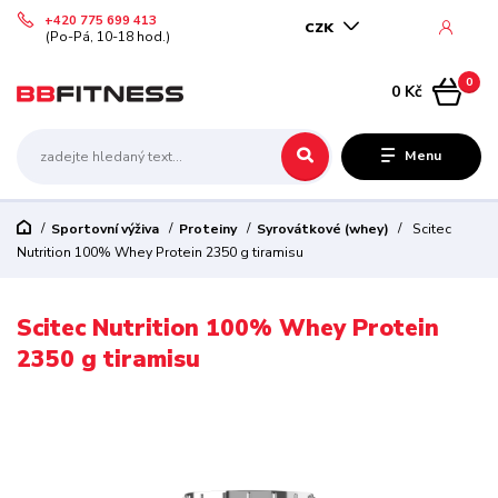
+420 775 699 413
CZK
(Po-Pá, 10-18 hod.)
0
0 Kč
Menu
Sportovní výživa
Proteiny
Syrovátkové (whey)
Scitec
Nutrition 100% Whey Protein 2350 g tiramisu
Scitec Nutrition 100% Whey Protein
2350 g tiramisu