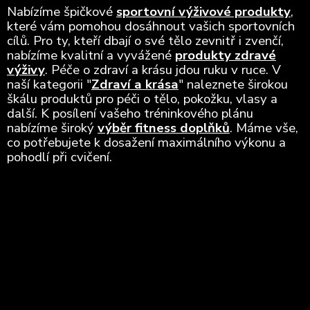
Nabízíme špičkové
sportovní výživové produkty
,
které vám pomohou dosáhnout vašich sportovních
cílů. Pro ty, kteří dbají o své tělo zevnitř i zvenčí,
nabízíme kvalitní a vyvážené
produkty zdravé
výživy
. Péče o zdraví a krásu jdou ruku v ruce. V
naší kategorii "
Zdraví a krása
" naleznete širokou
škálu produktů pro péči o tělo, pokožku, vlasy a
další. K posílení vašeho tréninkového plánu
nabízíme široký
výběr fitness doplňků
. Máme vše,
co potřebujete k dosažení maximálního výkonu a
pohodlí při cvičení.