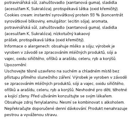
potravinářská sůl, zahušťovadlo (xantanová guma), sladidla
(acesulfam K, Sukralóza), protispékavá látka (oxid křemičitý).
Cookies cream: instantní syrovátkový protein 93 % (koncentrát
syrovátkové bílkoviny, emulgátor: lecitin sója), aromata,
potravinářská sůl, zahušťovadlo (xantanová guma), sladidla
(acesulfam K, Sukralóza), nízkotučný kakaový
prášek, protispékavá látka (oxid křemičitý).
Informace o alergenech: obsahuje mléko a sóju; výrobek je
vyroben v závodě se zpracováním mléčných produktů, sóji a
vajec, oxidu siřičitého, oříšků a arašídu, celeru, ryb a korýšů.
Upozornění:
Uschovejte těsně uzavřeno na suchém a chladném místě bez
přístupu přímého slunečního záření. Výrobek je vyroben v závodě
se zpracováním mléčných produktů, sóji a vajec, oxidu siřičitého,
oříšků a arašídu, celeru, ryb a korýšů. Nevhodné pro děti, těhotné
a kojící zženy. Před uživáním konzultujte se svým lékařem.
Obsahuje zdroj fenylalaninu. Nesmí se kombinovat s alkoholem.
Nepřekračujte doporučené denní dávkování. Produkt nenahrazuje
pestrou a vyváženou stravu.