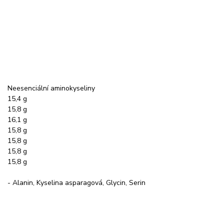
Neesenciální aminokyseliny
15,4 g
15,8 g
16,1 g
15,8 g
15,8 g
15,8 g
15,8 g
- Alanin, Kyselina asparagová, Glycin, Serin