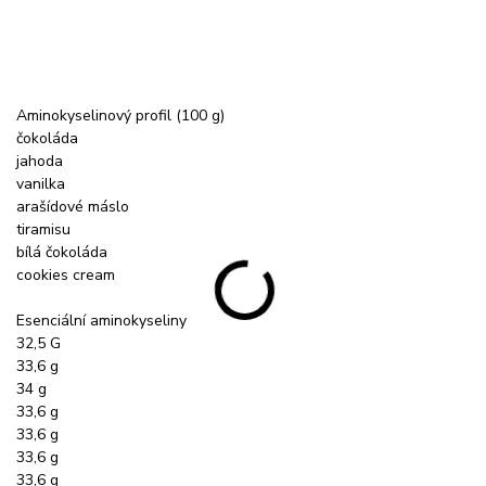
Aminokyselinový profil (100 g)
čokoláda
jahoda
vanilka
arašídové máslo
tiramisu
bílá čokoláda
cookies cream
Esenciální aminokyseliny
32,5 G
33,6 g
34 g
33,6 g
33,6 g
33,6 g
33,6 g