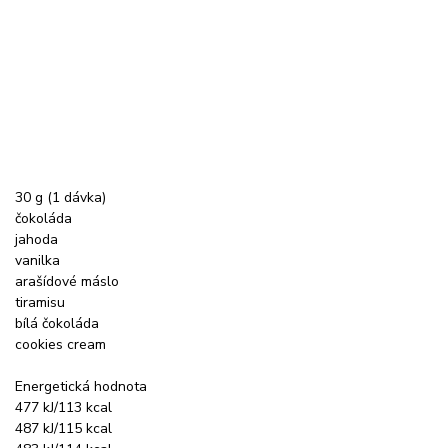
30 g (1 dávka)
čokoláda
jahoda
vanilka
arašídové máslo
tiramisu
bílá čokoláda
cookies cream
Energetická hodnota
477 kJ/113 kcal
487 kJ/115 kcal