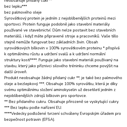
neobsahuje přidaný cukr**
bez lepku***
bez palmového oleje
Syrovátkový protein je jedním z nejoblíbenějších proteinů mezi
sportovci. Protein funguje podobně jako stavební materiály
používané ve stavebnictví. Dům nelze postavit bez stavebních
materiálů, i když máte připravené stroje a pracovníků. Vaše tělo
stejně nemůže fungovat bez základních živin. Obsah
syrovátkových bílkovin v 100% syrovátkovém proteinu * přispívá
k optimálnímu růstu a udržení svalů a k udržení normální
struktury kostí****. Funguje jako stavební materiál používaný na
stavbu, který jako příznivci silového tréninku chceme povýšit na
další úroveň.
Produkt neobsahuje žádný přidaný cukr **, je také bez palmového
oleje a bezlepkový ***. Obsahuje 100% syrovátku, která je díky
svému optimálnímu složení aminokyselin už desetiletí jedním z
nejoblíbenějších zdrojů bílkovin pro sportovce.
** Bez přidaného cukru. Obsahuje přirozeně se vyskytující cukry.
*** Bez lepku podle nařízení EU.
****Vedecky podložené tvrzení schváleny Evropským úřadem pro
bezpečnost potravin (EFSA).