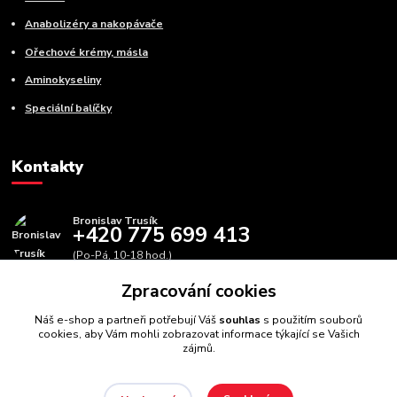
Anabolizéry a nakopávače
Ořechové krémy, másla
Aminokyseliny
Speciální balíčky
Kontakty
Bronislav Trusík
+420 775 699 413
(Po-Pá, 10-18 hod.)
Zpracování cookies
info@bbfitness.cz
Náš e-shop a partneři potřebují Váš
souhlas
s použitím souborů
cookies, aby Vám mohli zobrazovat informace týkající se Vašich
zájmů.