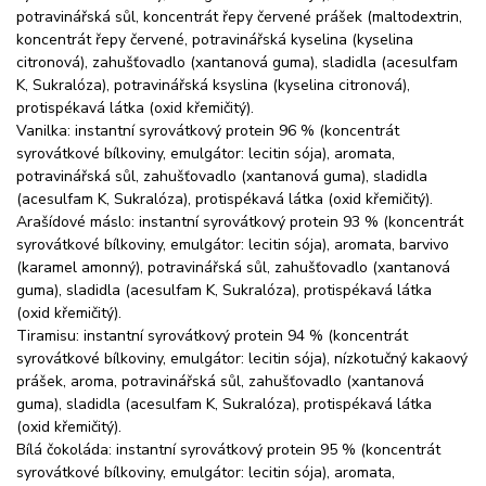
potravinářská sůl, koncentrát řepy červené prášek (maltodextrin,
koncentrát řepy červené, potravinářská kyselina (kyselina
citronová), zahušťovadlo (xantanová guma), sladidla (acesulfam
K, Sukralóza), potravinářská ksyslina (kyselina citronová),
protispékavá látka (oxid křemičitý).
Vanilka: instantní syrovátkový protein 96 % (koncentrát
syrovátkové bílkoviny, emulgátor: lecitin sója), aromata,
potravinářská sůl, zahušťovadlo (xantanová guma), sladidla
(acesulfam K, Sukralóza), protispékavá látka (oxid křemičitý).
Arašídové máslo: instantní syrovátkový protein 93 % (koncentrát
syrovátkové bílkoviny, emulgátor: lecitin sója), aromata, barvivo
(karamel amonný), potravinářská sůl, zahušťovadlo (xantanová
guma), sladidla (acesulfam K, Sukralóza), protispékavá látka
(oxid křemičitý).
Tiramisu: instantní syrovátkový protein 94 % (koncentrát
syrovátkové bílkoviny, emulgátor: lecitin sója), nízkotučný kakaový
prášek, aroma, potravinářská sůl, zahušťovadlo (xantanová
guma), sladidla (acesulfam K, Sukralóza), protispékavá látka
(oxid křemičitý).
Bílá čokoláda: instantní syrovátkový protein 95 % (koncentrát
syrovátkové bílkoviny, emulgátor: lecitin sója), aromata,