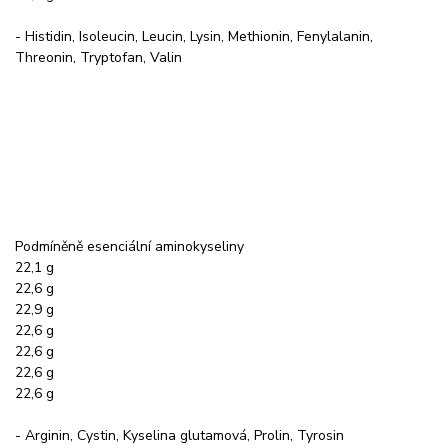
- Histidin, Isoleucin, Leucin, Lysin, Methionin, Fenylalanin,
Threonin, Tryptofan, Valin
Podmíněně esenciální aminokyseliny
22,1 g
22,6 g
22,9 g
22,6 g
22,6 g
22,6 g
22,6 g
- Arginin, Cystin, Kyselina glutamová, Prolin, Tyrosin