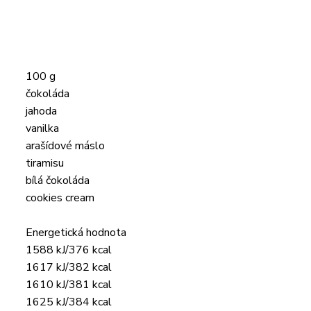
100 g
čokoláda
jahoda
vanilka
arašídové máslo
tiramisu
bílá čokoláda
cookies cream
Energetická hodnota
1588 kJ/376 kcal
1617 kJ/382 kcal
1610 kJ/381 kcal
1625 kJ/384 kcal