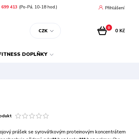
 699 413
(Po-Pá, 10-18 hod.)
Přihlášení
0
0 Kč
CZK
FITNESS DOPLŇKY
odukt
ojový prášek se syrovátkovým proteinovým koncentrátem