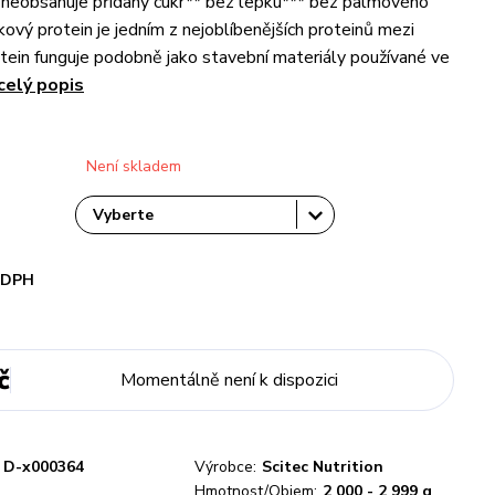
. neobsahuje přidaný cukr** bez lepku*** bez palmového
kový protein je jedním z nejoblíbenějších proteinů mezi
otein funguje podobně jako stavební materiály používané ve
celý popis
Není skladem
i DPH
č
Momentálně není k dispozici
D-x000364
Výrobce:
Scitec Nutrition
Hmotnost/Objem:
2 000 - 2 999 g