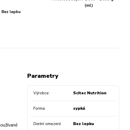
(ml)
Bez lepku
Parametry
Výrobce
Scitec Nutrition
Forma
sypká
Dietní omezení
Bez lepku
používané