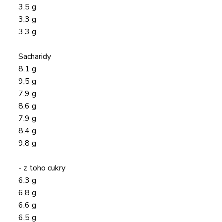
3,5 g
3,3 g
3,3 g
Sacharidy
8,1 g
9,5 g
7,9 g
8,6 g
7,9 g
8,4 g
9,8 g
- z toho cukry
6,3 g
6,8 g
6,6 g
6,5 g