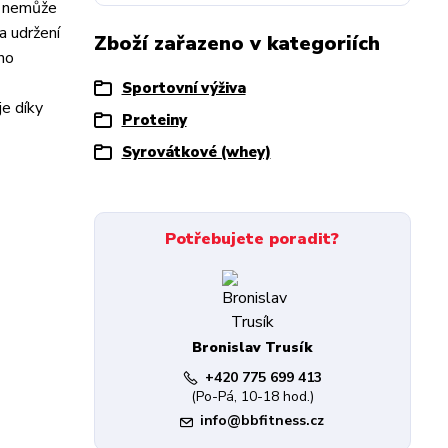
ně nemůže
a udržení
Zboží zařazeno v kategoriích
ého
Sportovní výživa
je díky
Proteiny
Syrovátkové (whey)
Potřebujete poradit?
Bronislav Trusík
+420 775 699 413
(Po-Pá, 10-18 hod.)
info@bbfitness.cz