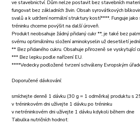
ve stavebnictví. Dům nelze postavit bez stavebních materi
fungovat bez základních živin. Obsah syrovátkových bílkov
svalů a k udržení normální struktury kostí****. Funguje jako
tréninku chceme povýšit na další úroveň.
Produkt neobsahuje žádný přidaný cukr **, je také bez pal
svému optimálnímu složení aminokyselin už desetiletí jedním
** Bez přidaného cukru. Obsahuje přirozeně se vyskytující c
*** Bez lepku podle nařízení EU.
****Vedecky podložené tvrzení schváleny Evropským úřad
Doporučené dávkování:
smíchejte denně 1 dávku (30 g = 1 odměrka) produktu s 2
v tréninkovém dni užívejte 1 dávku po tréninku
v netréninkovém dni užívejte 1 dávku kdykoli během dne
Tabulka nutričních hodnot: