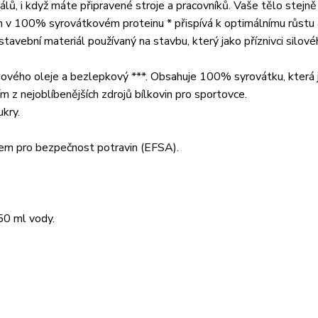
álů, i když máte připravené stroje a pracovníků. Vaše tělo stej
in v 100% syrovátkovém proteinu * přispívá k optimálnímu růstu 
 stavební materiál používaný na stavbu, který jako příznivci silov
mového oleje a bezlepkový ***. Obsahuje 100% syrovátku, která 
 z nejoblíbenějších zdrojů bílkovin pro sportovce.
ukry.
em pro bezpečnost potravin (EFSA).
50 ml vody.