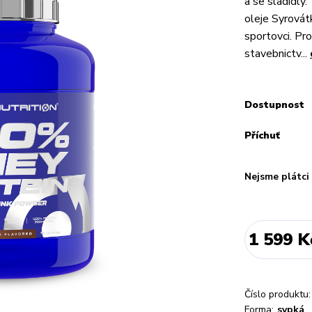
a se sladidly
oleje Syrovát
sportovci. Pr
stavebnictv...
Dostupnost
Příchuť
Nejsme plátc
1 599 K
Číslo produktu:
Forma:
sypká