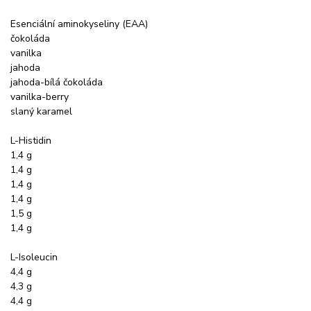
Esenciální aminokyseliny (EAA)
čokoláda
vanilka
jahoda
jahoda-bílá čokoláda
vanilka-berry
slaný karamel
L-Histidin
1,4 g
1,4 g
1,4 g
1,4 g
1,5 g
1,4 g
L-Isoleucin
4,4 g
4,3 g
4,4 g