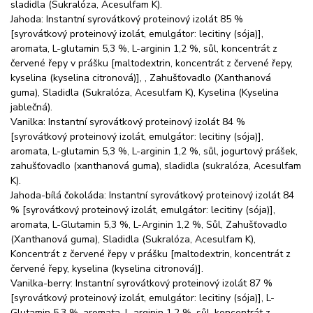
sladidla (Sukralóza, Acesulfam K).
Jahoda: Instantní syrovátkový proteinový izolát 85 %
[syrovátkový proteinový izolát, emulgátor: lecitiny (sója)],
aromata, L-glutamin 5,3 %, L-arginin 1,2 %, sůl, koncentrát z
červené řepy v prášku [maltodextrin, koncentrát z červené řepy,
kyselina (kyselina citronová)], , Zahušťovadlo (Xanthanová
guma), Sladidla (Sukralóza, Acesulfam K), Kyselina (Kyselina
jablečná).
Vanilka: Instantní syrovátkový proteinový izolát 84 %
[syrovátkový proteinový izolát, emulgátor: lecitiny (sója)],
aromata, L-glutamin 5,3 %, L-arginin 1,2 %, sůl, jogurtový prášek,
zahušťovadlo (xanthanová guma), sladidla (sukralóza, Acesulfam
K).
Jahoda-bílá čokoláda: Instantní syrovátkový proteinový izolát 84
% [syrovátkový proteinový izolát, emulgátor: lecitiny (sója)],
aromata, L-Glutamin 5,3 %, L-Arginin 1,2 %, Sůl, Zahušťovadlo
(Xanthanová guma), Sladidla (Sukralóza, Acesulfam K),
Koncentrát z červené řepy v prášku [maltodextrin, koncentrát z
červené řepy, kyselina (kyselina citronová)].
Vanilka-berry: Instantní syrovátkový proteinový izolát 87 %
[syrovátkový proteinový izolát, emulgátor: lecitiny (sója)], L-
Glutamin 5,3 %, aromata, L-arginin 1,2 %, sůl, koncentrát z