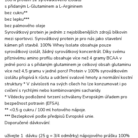
s přidaným L-Glutaminem a L-Argininem
bez cukru**
bez lepku***
bez palmového oleje
Syrovátkový protein je jedním z nejoblíbenějších zdrojů bílkovin
mezi sportovci. Syrovátkový protein je pro nás jako stavební
kámen při stavbě. 100% Whey Isolate obsahuje pouze
syrovátkový izolát, žádný syrovátkový koncentrát. Díky svému
příznivému amino profilu obsahuje více než 4 gramy BCAA v
jedné porci a s přidaným glutaminem je celkový obsah glutaminu
více než 4,5 gramu v jedné porci! Protein v 100% syrovátkovém
izolátu přispívá k růstu a udržení svalové hmoty a normální kostní
struktury * V závislosti na svých cílech ho lze konzumovat i po
cvičení s rychlými nebo kombinovanými sacharidy.
* Vědecky podložené tvrzení schváleny Evropským úřadem pro
bezpečnost potravin (EFSA).
** <0,5 g cukru / 100 ml hotového nápoje.
*** Bezlepkové podle předpisů Evropské unie.
Doporučené dávkování:
užívejte 1 dávku (25 g = 3/4 odměrky) nápojového prášku 100%