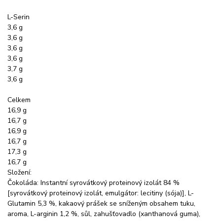
L-Serin
3,6 g
3,6 g
3,6 g
3,6 g
3,7 g
3,6 g
Celkem
16,9 g
16,7 g
16,9 g
16,7 g
17,3 g
16,7 g
Složení:
Čokoláda: Instantní syrovátkový proteinový izolát 84 %
[syrovátkový proteinový izolát, emulgátor: lecitiny (sója)], L-
Glutamin 5,3 %, kakaový prášek se sníženým obsahem tuku,
aroma, L-arginin 1,2 %, sůl, zahušťovadlo (xanthanová guma),