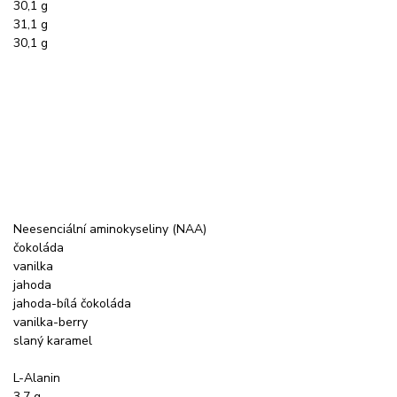
30,1 g
31,1 g
30,1 g
Neesenciální aminokyseliny (NAA)
čokoláda
vanilka
jahoda
jahoda-bílá čokoláda
vanilka-berry
slaný karamel
L-Alanin
3,7 g