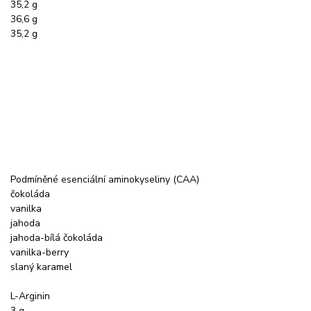
35,2 g
36,6 g
35,2 g
Podmíněné esenciální aminokyseliny (CAA)
čokoláda
vanilka
jahoda
jahoda-bílá čokoláda
vanilka-berry
slaný karamel
L-Arginin
3 g