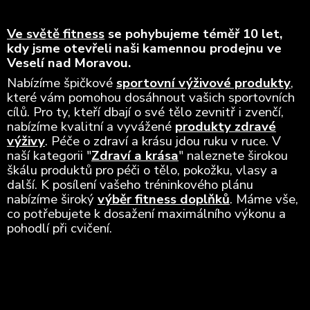
Ve světě fitness
se pohybujeme téměř 10 let,
kdy jsme otevřeli naši kamennou prodejnu ve
Veselí nad Moravou.
Nabízíme špičkové
sportovní výživové produkty
,
které vám pomohou dosáhnout vašich sportovních
cílů. Pro ty, kteří dbají o své tělo zevnitř i zvenčí,
nabízíme kvalitní a vyvážené
produkty zdravé
výživy
. Péče o zdraví a krásu jdou ruku v ruce. V
naší kategorii "
Zdraví a krása
" naleznete širokou
škálu produktů pro péči o tělo, pokožku, vlasy a
další. K posílení vašeho tréninkového plánu
nabízíme široký
výběr fitness doplňků
. Máme vše,
co potřebujete k dosažení maximálního výkonu a
pohodlí při cvičení.