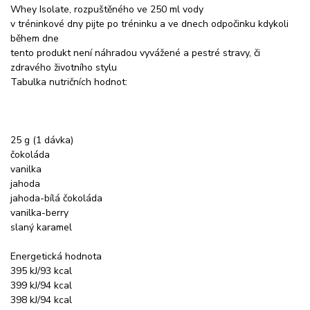
Whey Isolate, rozpuštěného ve 250 ml vody
v tréninkové dny pijte po tréninku a ve dnech odpočinku kdykoli
během dne
tento produkt není náhradou vyvážené a pestré stravy, či
zdravého životního stylu
Tabulka nutričních hodnot:
25 g (1 dávka)
čokoláda
vanilka
jahoda
jahoda-bílá čokoláda
vanilka-berry
slaný karamel
Energetická hodnota
395 kJ/93 kcal
399 kJ/94 kcal
398 kJ/94 kcal