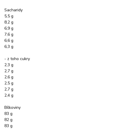
Sacharidy
5,5 g
8,2 g
6,9 g
7,6 g
6,6 g
6,3 g
- z toho cukry
2,3 g
2,7 g
2,6 g
2,5 g
2,7 g
2,4 g
Bílkoviny
83 g
82 g
83 g