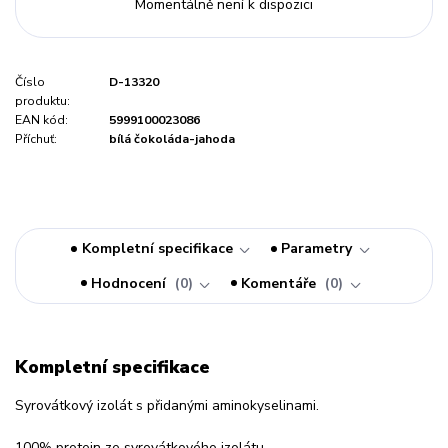
Momentálně není k dispozici
Číslo
D-13320
produktu:
EAN kód:
5999100023086
Příchuť:
bílá čokoláda-jahoda
Kompletní specifikace
Parametry
Hodnocení
0
Komentáře
0
Kompletní specifikace
Syrovátkový izolát s přidanými aminokyselinami.
100% protein ze syrovátkového izolátu