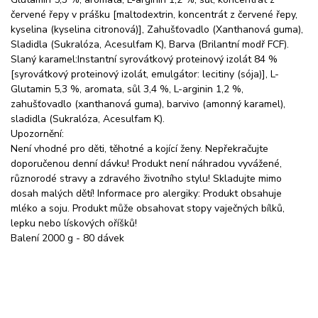
červené řepy v prášku [maltodextrin, koncentrát z červené řepy,
kyselina (kyselina citronová)], Zahušťovadlo (Xanthanová guma),
Sladidla (Sukralóza, Acesulfam K), Barva (Brilantní modř FCF).
Slaný karamel:Instantní syrovátkový proteinový izolát 84 %
[syrovátkový proteinový izolát, emulgátor: lecitiny (sója)], L-
Glutamin 5,3 %, aromata, sůl 3,4 %, L-arginin 1,2 %,
zahušťovadlo (xanthanová guma), barvivo (amonný karamel),
sladidla (Sukralóza, Acesulfam K).
Upozornění:
Není vhodné pro děti, těhotné a kojící ženy. Nepřekračujte
doporučenou denní dávku! Produkt není náhradou vyvážené,
různorodé stravy a zdravého životního stylu! Skladujte mimo
dosah malých dětí! Informace pro alergiky: Produkt obsahuje
mléko a soju. Produkt může obsahovat stopy vaječných bílků,
lepku nebo lískových oříšků!
Balení 2000 g - 80 dávek