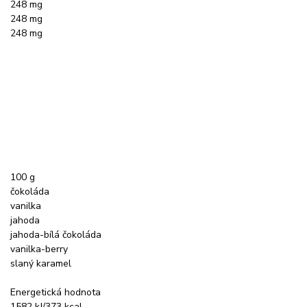
248 mg
248 mg
248 mg
100 g
čokoláda
vanilka
jahoda
jahoda-bílá čokoláda
vanilka-berry
slaný karamel
Energetická hodnota
1582 kJ/373 kcal