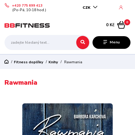
+420 775 699 413
CZK
(Po-Pá, 10-18 hod.)
0
0 Kč
Menu
Fitness doplňky
Knihy
Rawmania
Rawmania