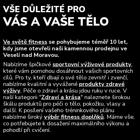
VŠE DŮLEŽITÉ PRO
VÁS A VAŠE TĚLO
Ve světě fitness
se pohybujeme téměř 10 let,
kdy jsme otevřeli naši kamennou prodejnu ve
Veselí nad Moravou.
Nabízíme špičkové
sportovní výživové produkty
,
které vám pomohou dosáhnout vašich sportovních
cílů. Pro ty, kteří dbají o své tělo zevnitř i zvenčí,
nabízíme kvalitní a vyvážené
produkty zdravé
výživy
. Péče o zdraví a krásu jdou ruku v ruce. V
naší kategorii "
Zdraví a krása
" naleznete širokou
škálu produktů pro péči o tělo, pokožku, vlasy a
další. K posílení vašeho tréninkového plánu
nabízíme široký
výběr fitness doplňků
. Máme vše,
co potřebujete k dosažení maximálního výkonu a
pohodlí při cvičení.