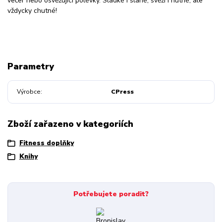
večer nebo osvěžující polévky. Sladké i slané, svěží i hutné, ale
vždycky chutné!
Parametry
Výrobce
CPress
Zboží zařazeno v kategoriích
Fitness doplňky
Knihy
Potřebujete poradit?