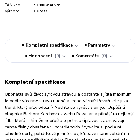
EAN kód:
9788026415763
Výrobce:
CPress
Kompletní specifikace
Parametry
Hodnocení
0
Komentáře
0
Kompletní specifikace
Obohaťte svůj život syrovou stravou a dostaňte z jídla maximum!
Je podle vás raw strava nudná a jednotvárná? Považujete ji za
trend, který brzy odezní? Nechte se vyvést z omylu! Úspěšná
blogerka Barbora Karchová z webu Rawmania přináší ta nejlepší
jídla, která si tím, že neprošla tepelnou úpravou, zachovávají
cenné živiny obsažené v ingrediencích. Vytvořte si podle ní
lahodné dorty, pohádkově jemné dipy, křupavé slané zobání na