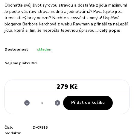
Obohaťte svůj život syrovou stravou a dostaňte z jídla maximum!
Je podle vás raw strava nudná a jednotvárná? Považujete ji za
trend, který brzy odezní? Nechte se vyvést z omylu! Úspěšná
blogerka Barbora Karchová z webu Rawmania přináší ta nejlepší
jídla, která si tím, že neprošla tepelnou úpravou,...
celý popis
Dostupnost
skladem
Nejsme plátci DPH
279 Kč
Přidat do košíku
Číslo
D-07915
produktu: