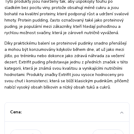
Tyto produkty jsou navrženy tak, aby uspokojily touhu po
sladkém bez pocitu viny, protože obsahují méně cukru a jsou
bohaté na kvalitní proteiny, které podporují růst a udržení svalové
hmoty. Protein pudding, často označovaný také jako proteinový
puding, je populární mezi zákazníky, kteří hledají pohodlnou a
rychlou možnost svačiny, která je zároveň nutričně vyvážená.
Díky praktickému balení se proteinové pudinky snadno přenášejí
a mohou být konzumovány kdykoliv během dne, ať už jako mezi
jídlo, po tréninku nebo dokonce jako zdravá náhrada za večerní
dezert. Extrifit puding představuje jednu z předních značek v této
kategorii, která je známá svou kvalitou a vynikajícími nutričními
hodnotami. Produkty značky Extrifit jsou vysoce hodnoceny pro
svou chuť i konsistenci, která se blíží klasickým pudinkům, přičemž
nabízí vysoký obsah bílkovin a nízký obsah tuků a cukrů.
Cena: