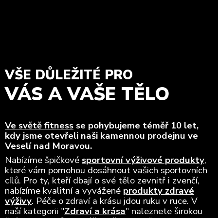
VŠE DŮLEŽITÉ PRO
VÁS A VAŠE TĚLO
Ve světě fitness
se pohybujeme téměř 10 let,
kdy jsme otevřeli naši kamennou prodejnu ve
Veselí nad Moravou.
Nabízíme špičkové
sportovní výživové produkty
,
které vám pomohou dosáhnout vašich sportovních
cílů. Pro ty, kteří dbají o své tělo zevnitř i zvenčí,
nabízíme kvalitní a vyvážené
produkty zdravé
výživy
. Péče o zdraví a krásu jdou ruku v ruce. V
naší kategorii "
Zdraví a krása
" naleznete širokou