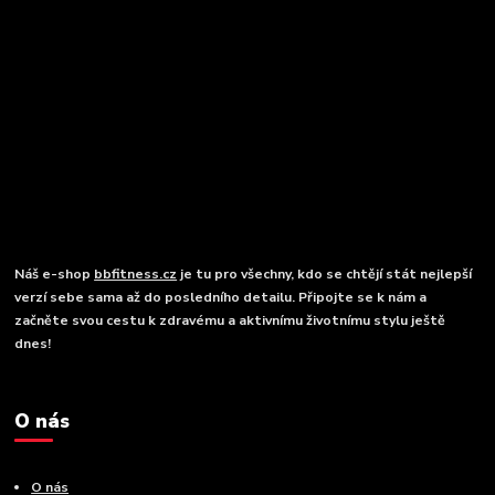
Náš e-shop
bbfitness.cz
je tu pro všechny, kdo se chtějí stát nejlepší
verzí sebe sama až do posledního detailu. Připojte se k nám a
začněte svou cestu k zdravému a aktivnímu životnímu stylu ještě
dnes!
O nás
O nás