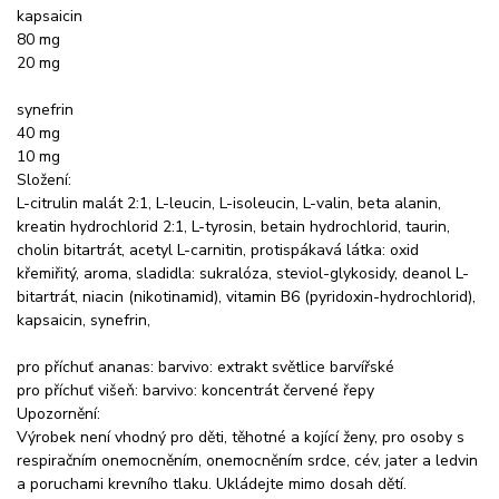
kapsaicin
80 mg
20 mg
synefrin
40 mg
10 mg
Složení:
L-citrulin malát 2:1, L-leucin, L-isoleucin, L-valin, beta alanin,
kreatin hydrochlorid 2:1, L-tyrosin, betain hydrochlorid, taurin,
cholin bitartrát, acetyl L-carnitin, protispákavá látka: oxid
křemiřitý, aroma, sladidla: sukralóza, steviol-glykosidy, deanol L-
bitartrát, niacin (nikotinamid), vitamin B6 (pyridoxin-hydrochlorid),
kapsaicin, synefrin,
pro příchuť ananas: barvivo: extrakt světlice barvířské
pro příchuť višeň: barvivo: koncentrát červené řepy
Upozornění:
Výrobek není vhodný pro děti, těhotné a kojící ženy, pro osoby s
respiračním onemocněním, onemocněním srdce, cév, jater a ledvin
a poruchami krevního tlaku. Ukládejte mimo dosah dětí.