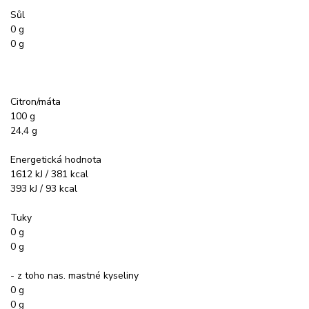
Sůl
0 g
0 g
Citron/máta
100 g
24,4 g
Energetická hodnota
1612 kJ / 381 kcal
393 kJ / 93 kcal
Tuky
0 g
0 g
- z toho nas. mastné kyseliny
0 g
0 g