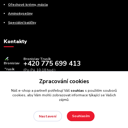
Ořechové krémy, másla
Aminokyseliny
Speciální balíčky
Kontakty
Bronislav Trusík
+420 775 699 413
(Po-Pá, 10-18 hod.)
Zpracování cookies
info@bbfitness.cz
Náš e-shop a partneři potřebují Váš
souhlas
s použitím souborů
cookies, aby Vám mohli zobrazovat informace týkající se Vašich
zájmů.
Souhlasím
Nastavení
BBfintess.cz -
Fitness doplňky a zdravá výživa
//
Webdesign
:
Poradnyweb.cz // Všechna práva vyhrazena