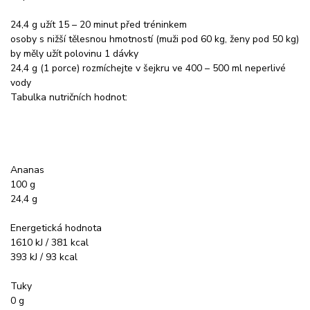
24,4 g užít 15 – 20 minut před tréninkem
osoby s nižší tělesnou hmotností (muži pod 60 kg, ženy pod 50 kg)
by měly užít polovinu 1 dávky
24,4 g (1 porce) rozmíchejte v šejkru ve 400 – 500 ml neperlivé
vody
Tabulka nutričních hodnot:
Ananas
100 g
24,4 g
Energetická hodnota
1610 kJ / 381 kcal
393 kJ / 93 kcal
Tuky
0 g