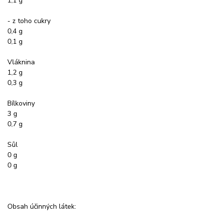
1,1 g
- z toho cukry
0,4 g
0,1 g
Vláknina
1,2 g
0,3 g
Bílkoviny
3 g
0,7 g
Sůl
0 g
0 g
Obsah účinných látek: