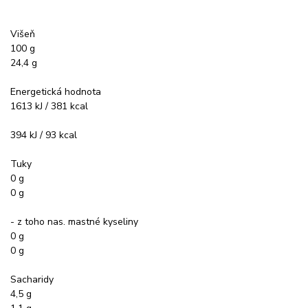
Višeň
100 g
24,4 g
Energetická hodnota
1613 kJ / 381 kcal
394 kJ / 93 kcal
Tuky
0 g
0 g
- z toho nas. mastné kyseliny
0 g
0 g
Sacharidy
4,5 g