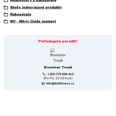
Anabolizéry a nakopávače
Shoty, jednorázové produkty
Nakopávače
NO - Nitric Oxide (pumpy)
Potřebujete poradit?
Bronislav Trusík
+420 775 699 413
(Po-Pá, 10-18 hod.)
info@bbfitness.cz