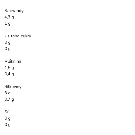
Sacharidy
4,3 g
1 g
- z toho cukry
0 g
0 g
Vláknina
1,5 g
0,4 g
Bílkoviny
3 g
0,7 g
Sůl
0 g
0 g