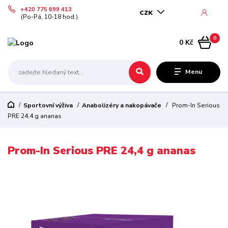
+420 775 699 413
CZK
(Po-Pá, 10-18 hod.)
0
0 Kč
Menu
Sportovní výživa
Anabolizéry a nakopávače
Prom-In Serious
PRE 24,4 g ananas
Prom-In Serious PRE 24,4 g ananas