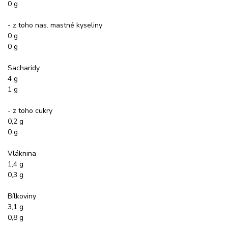
0 g
- z toho nas. mastné kyseliny
0 g
0 g
Sacharidy
4 g
1 g
- z toho cukry
0,2 g
0 g
Vláknina
1,4 g
0,3 g
Bílkoviny
3,1 g
0,8 g