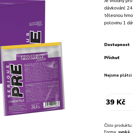
Je vhodný pro
dávkování: 24
tělesnou hmot
polovinu 1 dáv
Dostupnost
Příchuť
Nejsme plátc
39 Kč
Číslo produktu:
Forma:
sypká