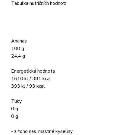
Tabulka nutričních hodnot:
Ananas
100 g
24,4 g
Energetická hodnota
1610 kJ / 381 kcal
393 kJ / 93 kcal
Tuky
0 g
0 g
- z toho nas. mastné kyseliny