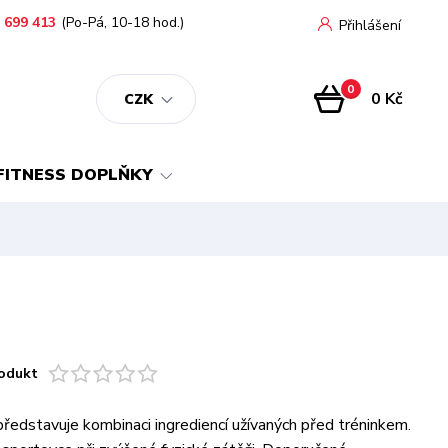
 699 413
(Po-Pá, 10-18 hod.)
Přihlášení
0
0 Kč
CZK
FITNESS DOPLŇKY
odukt
ředstavuje kombinaci ingrediencí užívaných před tréninkem.