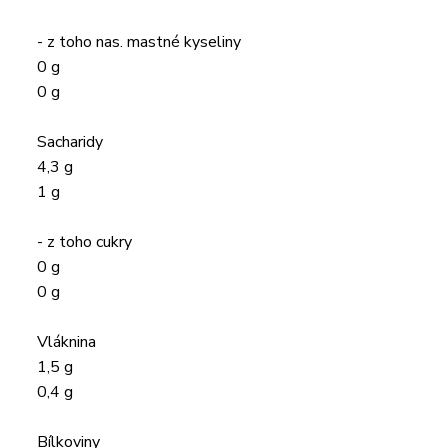
- z toho nas. mastné kyseliny
0 g
0 g
Sacharidy
4,3 g
1 g
- z toho cukry
0 g
0 g
Vláknina
1,5 g
0,4 g
Bílkoviny