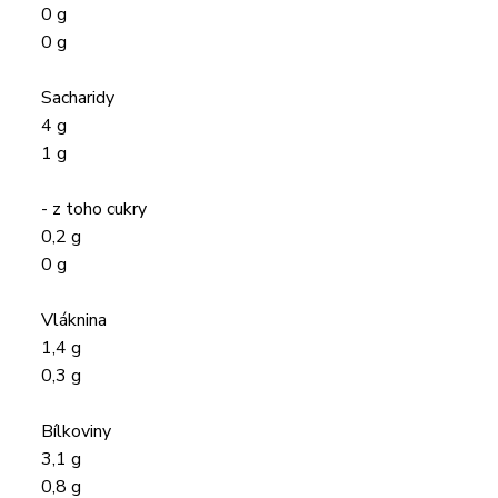
0 g
0 g
Sacharidy
4 g
1 g
- z toho cukry
0,2 g
0 g
Vláknina
1,4 g
0,3 g
Bílkoviny
3,1 g
0,8 g