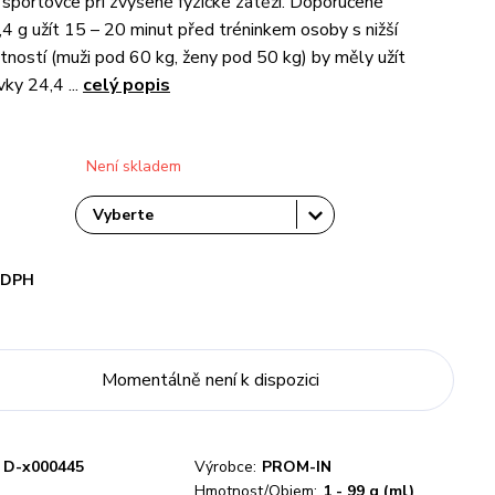
 sportovce při zvýšené fyzické zátěži. Doporučené
,4 g užít 15 – 20 minut před tréninkem osoby s nižší
ností (muži pod 60 kg, ženy pod 50 kg) by měly užít
ky 24,4 ...
celý popis
Není skladem
i DPH
Momentálně není k dispozici
D-x000445
Výrobce:
PROM-IN
Hmotnost/Objem:
1 - 99 g (ml)