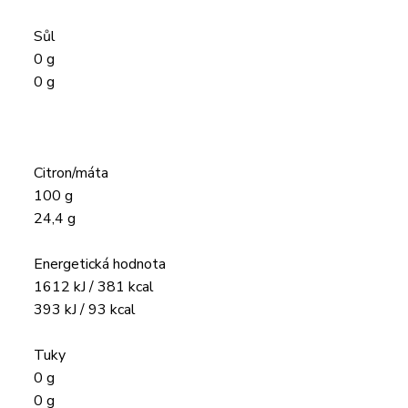
Sůl
0 g
0 g
Citron/máta
100 g
24,4 g
Energetická hodnota
1612 kJ / 381 kcal
393 kJ / 93 kcal
Tuky
0 g
0 g