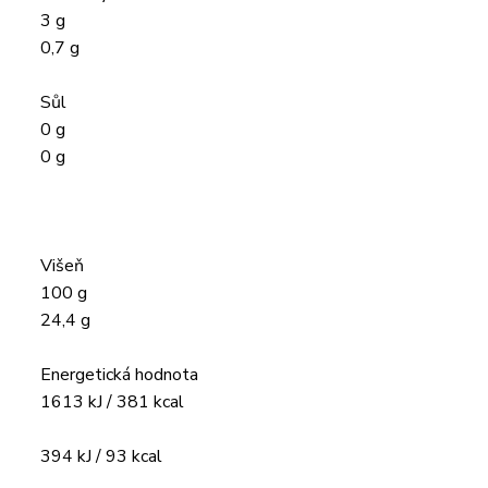
3 g
0,7 g
Sůl
0 g
0 g
Višeň
100 g
24,4 g
Energetická hodnota
1613 kJ / 381 kcal
394 kJ / 93 kcal