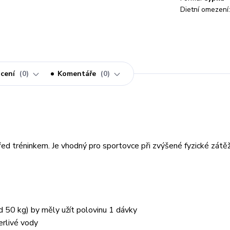
Dietní omezení:
cení
0
Komentáře
0
ed tréninkem. Je vhodný pro sportovce při zvýšené fyzické zátěž
d 50 kg) by měly užít polovinu 1 dávky
erlivé vody