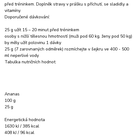
před tréninkem. Doplněk stravy v prášku s příchutí, se sladidly a
vitamíny.
Doporučené dávkování:
25 g užít 15 – 20 minut před tréninkem
osoby s nižší tělesnou hmotností (muži pod 60 kg, ženy pod 50 kg)
by měly užít polovinu 1 dávky
25 g (7 zarovnaných odměrek) rozmíchejte v šejkru ve 400 - 500
ml neperlivé vody
Tabulka nutričních hodnot:
Ananas
100 g
25 g
Energetická hodnota
1630 kJ / 385 kcal
408 kJ / 96 kcal