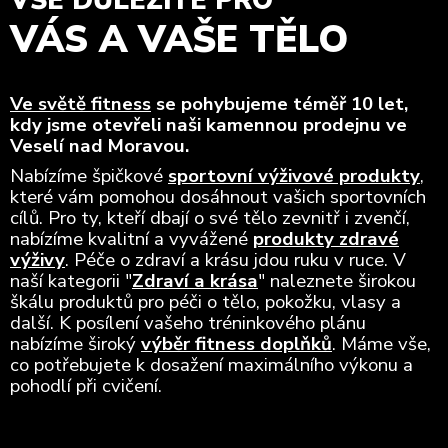
VŠE DŮLEŽITÉ PRO
VÁS A VAŠE TĚLO
Ve světě fitness
se pohybujeme téměř 10 let,
kdy jsme otevřeli naši kamennou prodejnu ve
Veselí nad Moravou.
Nabízíme špičkové
sportovní výživové produkty
,
které vám pomohou dosáhnout vašich sportovních
cílů. Pro ty, kteří dbají o své tělo zevnitř i zvenčí,
nabízíme kvalitní a vyvážené
produkty zdravé
výživy
. Péče o zdraví a krásu jdou ruku v ruce. V
naší kategorii "
Zdraví a krása
" naleznete širokou
škálu produktů pro péči o tělo, pokožku, vlasy a
další. K posílení vašeho tréninkového plánu
nabízíme široký
výběr fitness doplňků
. Máme vše,
co potřebujete k dosažení maximálního výkonu a
pohodlí při cvičení.