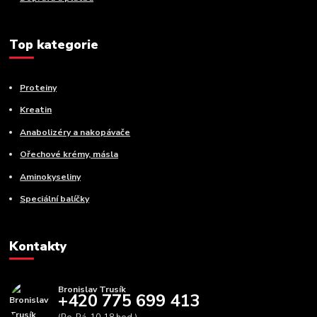
Top kategorie
Proteiny
Kreatin
Anabolizéry a nakopávače
Ořechové krémy, másla
Aminokyseliny
Speciální balíčky
Kontakty
Bronislav Trusík
+420 775 699 413
(Po-Pá, 10-18 hod.)