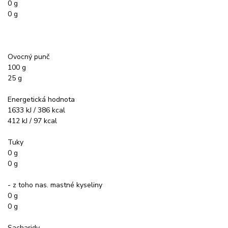
0 g
0 g
Ovocný punč
100 g
25 g
Energetická hodnota
1633 kJ / 386 kcal
412 kJ / 97 kcal
Tuky
0 g
0 g
- z toho nas. mastné kyseliny
0 g
0 g
Sacharidy