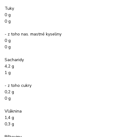
Tuky
0 g
0 g
- z toho nas. mastné kyseliny
0 g
0 g
Sacharidy
4,2 g
1 g
- z toho cukry
0,2 g
0 g
Vláknina
1,4 g
0,3 g
Bílkoviny