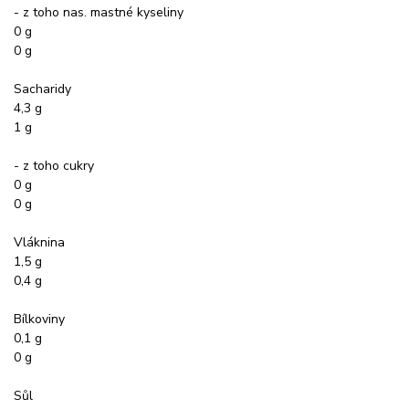
- z toho nas. mastné kyseliny
0 g
0 g
Sacharidy
4,3 g
1 g
- z toho cukry
0 g
0 g
Vláknina
1,5 g
0,4 g
Bílkoviny
0,1 g
0 g
Sůl