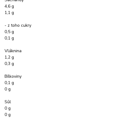
4,6 g
1,1 g
- z toho cukry
0,5 g
0,1 g
Vláknina
1,2 g
0,3 g
Bílkoviny
0,1 g
0 g
Sůl
0 g
0 g