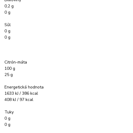
0,2 g
0 g
Sůl
0 g
0 g
Citrón-máta
100 g
25 g
Energetická hodnota
1633 kJ / 386 kcal
408 kJ / 97 kcal
Tuky
0 g
0 g