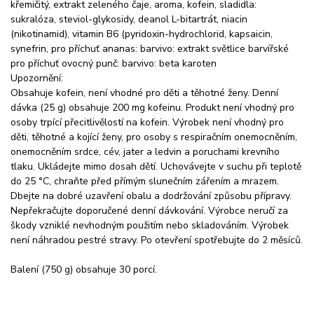
křemičitý, extrakt zeleného čaje, aroma, kofein, sladidla:
sukralóza, steviol-glykosidy, deanol L-bitartrát, niacin
(nikotinamid), vitamin B6 (pyridoxin-hydrochlorid, kapsaicin,
synefrin, pro příchuť ananas: barvivo: extrakt světlice barvířské
pro příchuť ovocný punč: barvivo: beta karoten
Upozornění:
Obsahuje kofein, není vhodné pro děti a těhotné ženy. Denní
dávka (25 g) obsahuje 200 mg kofeinu. Produkt není vhodný pro
osoby trpící přecitlivělostí na kofein. Výrobek není vhodný pro
děti, těhotné a kojící ženy, pro osoby s respiračním onemocněním,
onemocněním srdce, cév, jater a ledvin a poruchami krevního
tlaku. Ukládejte mimo dosah dětí. Uchovávejte v suchu při teplotě
do 25 °C, chraňte před přímým slunečním zářením a mrazem.
Dbejte na dobré uzavření obalu a dodržování způsobu přípravy.
Nepřekračujte doporučené denní dávkování. Výrobce neručí za
škody vzniklé nevhodným použitím nebo skladováním. Výrobek
není náhradou pestré stravy. Po otevření spotřebujte do 2 měsíců.
Balení (750 g) obsahuje 30 porcí.