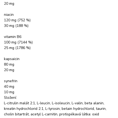
20 mg
niacin
120 mg (752 %)
30 mg (188 %)
vitamin B6
100 mg (7144 %)
25 mg (1786 %)
kapsaicin
80 mg
20 mg
synefrin
40 mg
10 mg
Složení:
L-citrulin malát 2:1, L-leucin, L-isoleucin, L-valin, beta alanin,
kreatin hydrochlorid 2:1, L-tyrosin, betain hydrochlorid, taurin,
cholin bitartrát, acetyl L-carnitin, protispékavá látka: oxid