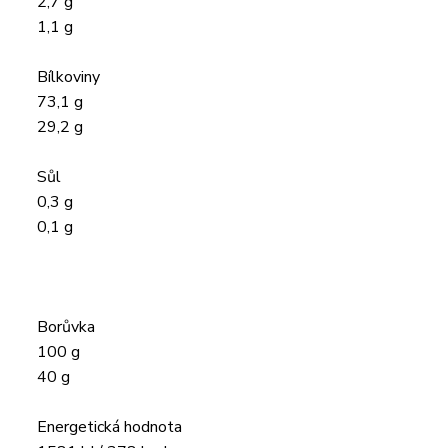
2,7 g
1,1 g
Bílkoviny
73,1 g
29,2 g
Sůl
0,3 g
0,1 g
Borůvka
100 g
40 g
Energetická hodnota