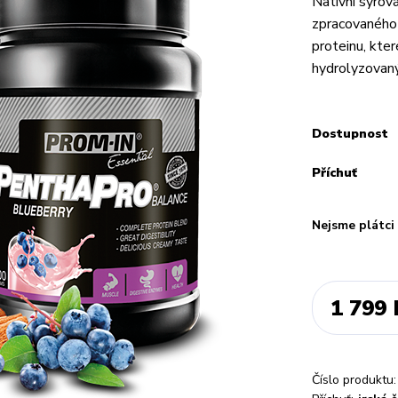
Nativní syro
zpracovaného
proteinu, kte
hydrolyzovaný
Dostupnost
Příchuť
Nejsme plátc
1 799 
Číslo produktu: