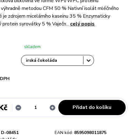
vátková bílkovina ve formě WPI/WPC proteinu
 výhradně metodou CFM 50 % Nativní isolát mléčného
ré je zdrojem micelárního kaseinu 35 % Enzymaticky
 protein syrovátky 5 % Vaječn...
celý popis
skladem
i DPH
Kč
Přidat do košíku
D-08451
EAN kód:
8595098011875