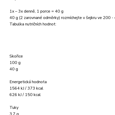
1x – 3x denně, 1 porce = 40 g
40 g (2 zarovnané odměrky) rozmíchejte v šejkru ve 200 -
Tabulka nutričních hodnot:
Skořice
100 g
40 g
Energetická hodnota
1564 kJ / 373 kcal
626 kJ / 150 kcal
Tuky
3,7 g