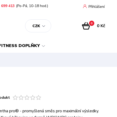
 699 413
(Po-Pá, 10-18 hod.)
Přihlášení
0
0 Kč
CZK
FITNESS DOPLŇKY
odukt
ntha pro® - promyšlená směs pro maximální výsledky.