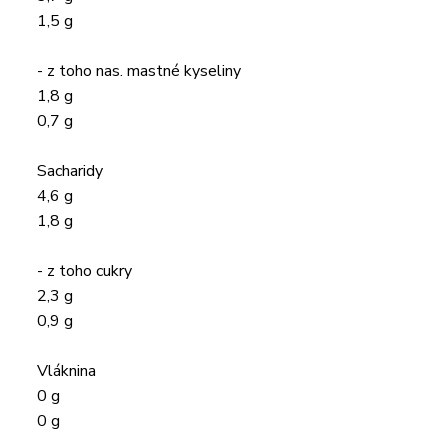
1,5 g
- z toho nas. mastné kyseliny
1,8 g
0,7 g
Sacharidy
4,6 g
1,8 g
- z toho cukry
2,3 g
0,9 g
Vláknina
0 g
0 g