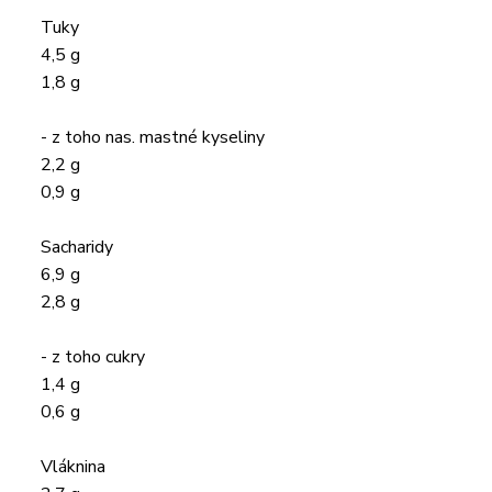
Tuky
4,5 g
1,8 g
- z toho nas. mastné kyseliny
2,2 g
0,9 g
Sacharidy
6,9 g
2,8 g
- z toho cukry
1,4 g
0,6 g
Vláknina