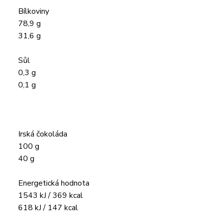
Bílkoviny
78,9 g
31,6 g
Sůl
0,3 g
0,1 g
Irská čokoláda
100 g
40 g
Energetická hodnota
1543 kJ / 369 kcal
618 kJ / 147 kcal