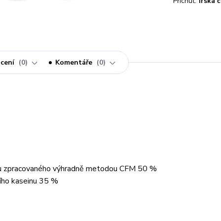
Příchuť:
irská 
cení
0
Komentáře
0
inu zpracovaného výhradně metodou CFM 50 %
ního kaseinu 35 %