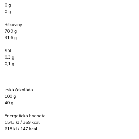
0 g
0 g
Bílkoviny
78,9 g
31,6 g
Sůl
0,3 g
0,1 g
Irská čokoláda
100 g
40 g
Energetická hodnota
1543 kJ / 369 kcal
618 kJ / 147 kcal