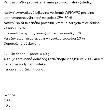
Pentha pro® - promyšlená směs pro maximální výsledky.
Nativní syrovátková bílkovina ve formě WPI/WPC proteinu
zpracovaného výhradně metodou CFM 50 %
Nativní isolát mléčného proteinu, které je zdrojem micelárního
kaseinu 35 %
Enzymaticky hydrolyzovaný protein syrovátky 5 %
Vaječný albumin zpracovaný vysokou teplotou 10 %
Doporučené dávkování:
1x – 3x denně, 1 porce = 40 g
40 g (2 zarovnané odměrky) rozmíchejte v šejkru ve 200 - 400 ml
neperlivé vody nebo mléka
Tabulka nutričních hodnot:
Skořice
100 g
40 g