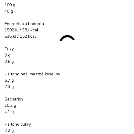
100 g
40 g
Energetická hodnota
1592 kJ / 381 kcal
636 kJ / 152 kcal
Tuky
9 g
3,6 g
- z toho nas. mastné kyseliny
5,7 g
2,3 g
Sacharidy
10,2 g
4,1 g
- z toho cukry
2,2 g