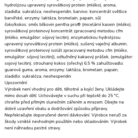
hydrolýzou upravený syrovátkový protein (mléko), aroma,
sladidla: sukralóza, neohesperidin, barvivo: koncentrát světlice
barvířské, enzymy: laktáza, bromelain, papain, sůl
čoko/kokos: směs bílkovin pentha pro® (micelární kasein (mléko),
syrovátkový proteinový koncentrát zpracovaný metodou cfm
(mléko, emulgátor: sójový lecitin), enzymatickou hydrolýzou
upravený syrovátkový protein (mléko), sušený vaječný albumin,
syrovátkový proteinový isolát zpracovaný metodou cfm (mléko,
emulgátor: sójový lecitin)), odtučněný kakaový prášek, (emulgátor:
sojový lecitin), strouhaný kokos (ořechy) 6,5 % zahušťovadlo:
guarová guma, aroma, enzymy: laktáza, bromelain, papain,
sladidlo: sukralóza, neohesperidin
Upozornění:
Výrobek není vhodný pro děti, těhotné a kojící ženy. Ukládejte
mimo dosah dětí. Uchovávejte v suchu při teplotě do 25 °C,
chraňte před přímým slunečním zářením a mrazem. Dbejte na
dobré uzavření obalu a dodržování způsobu přípravy.
Nepřekračujte doporučené denní dávkování. Výrobce neručí za
škody vzniklé nevhodným použitím nebo skladováním. Výrobek
není náhradou pestré stravy.