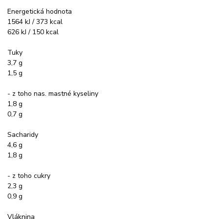
Energetická hodnota
1564 kJ / 373 kcal
626 kJ / 150 kcal
Tuky
3,7 g
1,5 g
- z toho nas. mastné kyseliny
1,8 g
0,7 g
Sacharidy
4,6 g
1,8 g
- z toho cukry
2,3 g
0,9 g
Vláknina