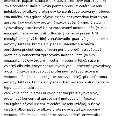
bromelain, papain, sladidlo: sukralóza, skořicový extrakt 1,2 %
irská čokoláda: směs bílkovin pentha pro® (micelární kasein
(mléko), syrovátkový proteinový koncentrát zpracovaný metodou
cfm (mléko, emulgátor: sójový lecitin), enzymatickou hydrolýzou
upravený syrovátkový protein (mléko), sušený vaječný albumin,
syrovátkový proteinový isolát zpracovaný metodou cfm (mléko,
emulgátor: sójový lecitin)), odtučněný kakaový prášek 8 %
(emulgátor: sojový lecitin), zahušťovadlo: guarová guma, aroma,
enzymy: laktáza, bromelain, papain, sladidlo: sukralóza
borůvková příchuť: směs bílkovin pentha pro® (syrovátkový
proteinový koncentrát zpracovaný metodou cfm (mléko,
emulgátor: sójový lecitin), micelární kasein (mléko), sušený
vaječný albumin, enzymatickou hydrolýzou upravený syrovátkový
protein (mléko), syrovátkový proteinový isolát zpracovaný
metodou cfm (mléko, emulgátor: sójový lecitin)), přírodní aroma,
enzymy: laktáza, bromelain, papain, barvivo: koncentrát červené
řepy, sladidlo: sukralóza
vanilková příchuť: směs bílkovin pentha pro® syrovátkový
proteinový koncentrát zpracovaný metodou cfm (mléko,
emulgátor: sójový lecitin), micelární kasein (mléko), sušený
vaječný albumin, syrovátkový proteinový isolát zpracovaný
metodou cfm (mléko, emulgátor: sójový lecitin), enzymatickou