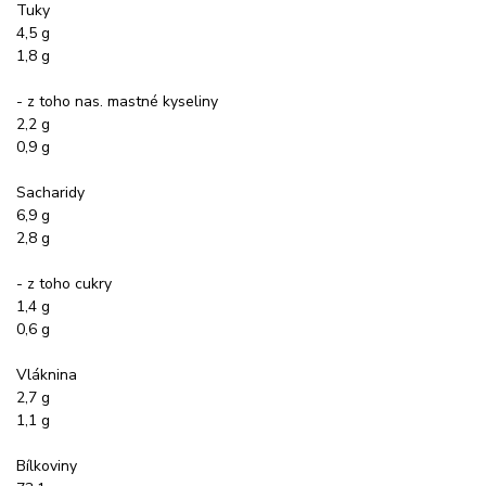
Tuky
4,5 g
1,8 g
- z toho nas. mastné kyseliny
2,2 g
0,9 g
Sacharidy
6,9 g
2,8 g
- z toho cukry
1,4 g
0,6 g
Vláknina
2,7 g
1,1 g
Bílkoviny