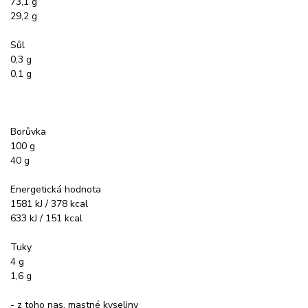
73,1 g
29,2 g
Sůl
0,3 g
0,1 g
Borůvka
100 g
40 g
Energetická hodnota
1581 kJ / 378 kcal
633 kJ / 151 kcal
Tuky
4 g
1,6 g
- z toho nas. mastné kyseliny