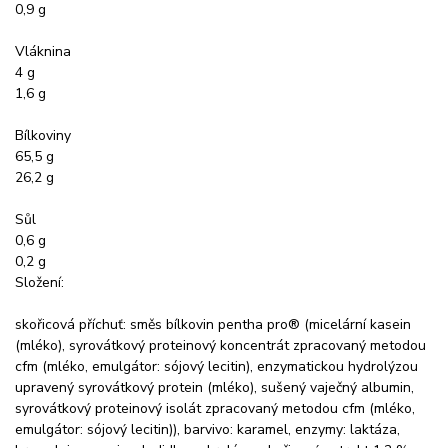
0,9 g
Vláknina
4 g
1,6 g
Bílkoviny
65,5 g
26,2 g
Sůl
0,6 g
0,2 g
Složení:
skořicová příchuť: směs bílkovin pentha pro® (micelární kasein
(mléko), syrovátkový proteinový koncentrát zpracovaný metodou
cfm (mléko, emulgátor: sójový lecitin), enzymatickou hydrolýzou
upravený syrovátkový protein (mléko), sušený vaječný albumin,
syrovátkový proteinový isolát zpracovaný metodou cfm (mléko,
emulgátor: sójový lecitin)), barvivo: karamel, enzymy: laktáza,