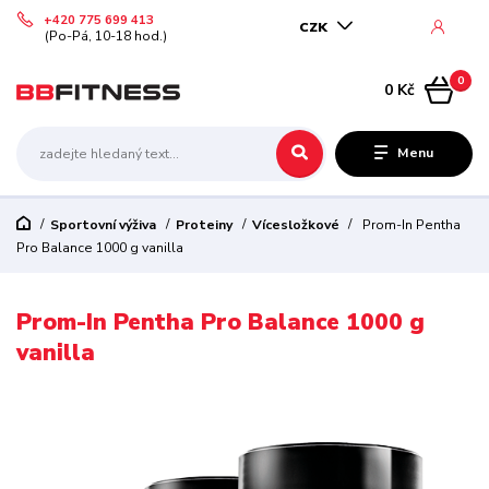
+420 775 699 413
CZK
(Po-Pá, 10-18 hod.)
0
0 Kč
Menu
Sportovní výživa
Proteiny
Vícesložkové
Prom-In Pentha
Pro Balance 1000 g vanilla
Prom-In Pentha Pro Balance 1000 g
vanilla