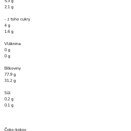
5,3 g
2,1 g
- z toho cukry
4 g
1,6 g
Vláknina
0 g
0 g
Bílkoviny
77,9 g
31,2 g
Sůl
0,2 g
0,1 g
Čoko-kokos