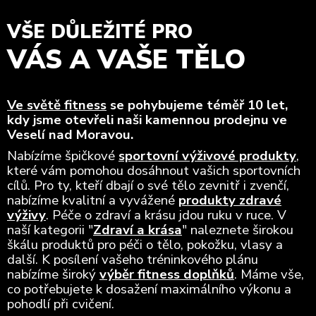
VŠE DŮLEŽITÉ PRO
VÁS A VAŠE TĚLO
Ve světě fitness
se pohybujeme téměř 10 let,
kdy jsme otevřeli naši kamennou prodejnu ve
Veselí nad Moravou.
Nabízíme špičkové
sportovní výživové produkty
,
které vám pomohou dosáhnout vašich sportovních
cílů. Pro ty, kteří dbají o své tělo zevnitř i zvenčí,
nabízíme kvalitní a vyvážené
produkty zdravé
výživy
. Péče o zdraví a krásu jdou ruku v ruce. V
naší kategorii "
Zdraví a krása
" naleznete širokou
škálu produktů pro péči o tělo, pokožku, vlasy a
další. K posílení vašeho tréninkového plánu
nabízíme široký
výběr fitness doplňků
. Máme vše,
co potřebujete k dosažení maximálního výkonu a
pohodlí při cvičení.