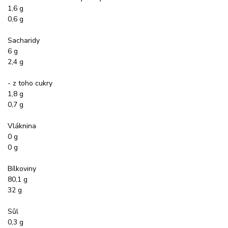
1,6 g
0,6 g
Sacharidy
6 g
2,4 g
- z toho cukry
1,8 g
0,7 g
Vláknina
0 g
0 g
Bílkoviny
80,1 g
32 g
Sůl
0,3 g