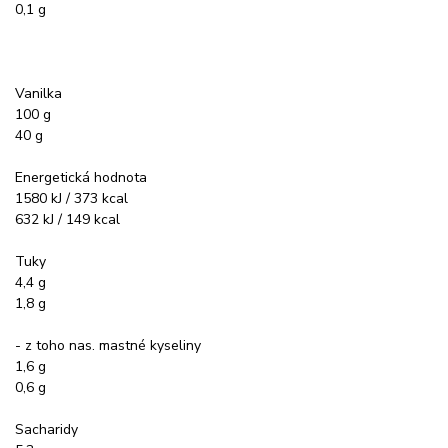
0,1 g
Vanilka
100 g
40 g
Energetická hodnota
1580 kJ / 373 kcal
632 kJ / 149 kcal
Tuky
4,4 g
1,8 g
- z toho nas. mastné kyseliny
1,6 g
0,6 g
Sacharidy