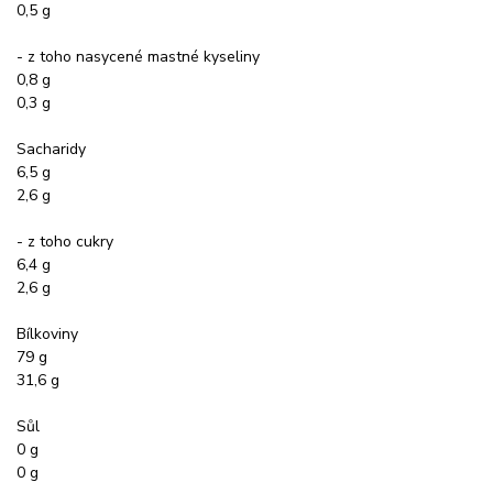
0,5 g
- z toho nasycené mastné kyseliny
0,8 g
0,3 g
Sacharidy
6,5 g
2,6 g
- z toho cukry
6,4 g
2,6 g
Bílkoviny
79 g
31,6 g
Sůl
0 g
0 g