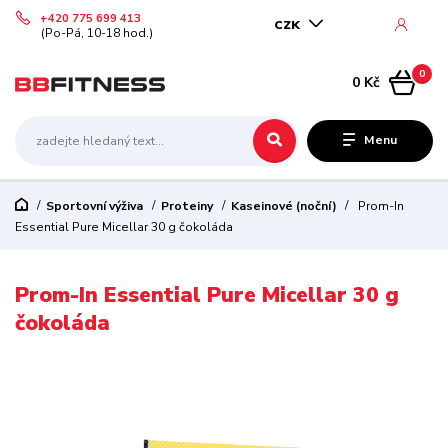
+420 775 699 413
CZK
(Po-Pá, 10-18 hod.)
0
0 Kč
Menu
Sportovní výživa
Proteiny
Kaseinové (noční)
Prom-In
Essential Pure Micellar 30 g čokoláda
Prom-In Essential Pure Micellar 30 g
čokoláda