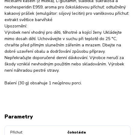
micelární kasein (z mléka), L-glutamin, sladidla: sukralosa a
neohesperidin E959, aroma pro čokoládovou příchuť: odtučněný
kakaový prášek (emulgátor: sójový lecitin) pro vanilkovou příchuť:
extrakt světlice barvířské
Upozornění:
Výrobek není vhodný pro děti, těhotné a kojící ženy. Ukládejte
mimo dosah dětí. Uchovávejte v suchu při teplotě do 25 °C,
chraňte před přímým slunečním zářením a mrazem. Dbejte na
dobré uzavření obalu a dodržování způsobu přípravy.
Nepřekračujte doporučené denní dávkování. Výrobce neručí za
škody vzniklé nevhodným použitím nebo skladováním. Výrobek
není náhradou pestré stravy.
Balení (30 g) obsahuje 1 neúplnou porci.
Parametry
Příchuť
čokoláda