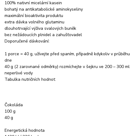
100% nativní micelární kasein
bohatý na antikatabolické aminokyseliny
maximální bioaktivita produktu
extra dávka volného glutaminu
dlouhotrvající výživa svalových buněk
bez nežádoucích plnidel a zahušťovadel
Doporučené dávkování:
1 porce = 40 g, užívejte před spaním, případně kdykoliv v průběhu
dne
40 g (2 zarovnané odměrky) rozmíchejte v šejkru ve 200 – 300 ml
neperlivé vody
Tabulka nutričních hodnot:
Čokoláda
100 g
40 g
Energetická hodnota