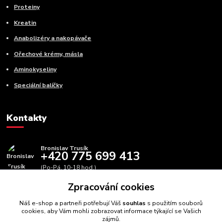
Proteiny
Kreatin
Anabolizéry a nakopávače
Ořechové krémy, másla
Aminokyseliny
Speciální balíčky
Kontakty
Bronislav Trusík
+420 775 699 413
(Po-Pá, 10-18 hod.)
Zpracování cookies
info@bbfitness.cz
Náš e-shop a partneři potřebují Váš
souhlas
s použitím souborů
cookies, aby Vám mohli zobrazovat informace týkající se Vašich
zájmů.