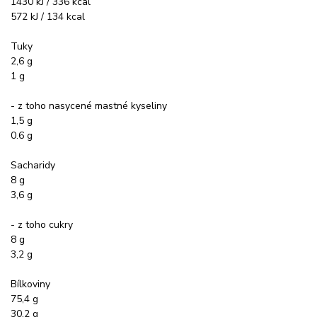
1430 kJ / 336 kcal
572 kJ / 134 kcal
Tuky
2,6 g
1 g
- z toho nasycené mastné kyseliny
1,5 g
0.6 g
Sacharidy
8 g
3,6 g
- z toho cukry
8 g
3,2 g
Bílkoviny
75,4 g
30,2 g