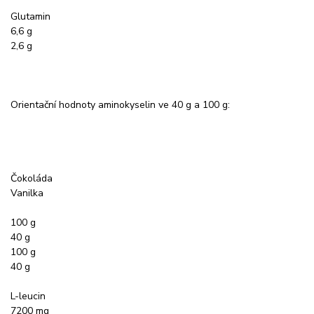
Glutamin
6,6 g
2,6 g
Orientační hodnoty aminokyselin ve 40 g a 100 g:
Čokoláda
Vanilka
100 g
40 g
100 g
40 g
L-leucin
7200 mg