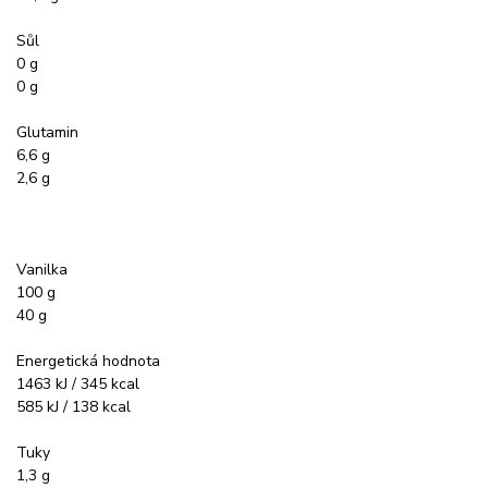
Sůl
0 g
0 g
Glutamin
6,6 g
2,6 g
Vanilka
100 g
40 g
Energetická hodnota
1463 kJ / 345 kcal
585 kJ / 138 kcal
Tuky
1,3 g