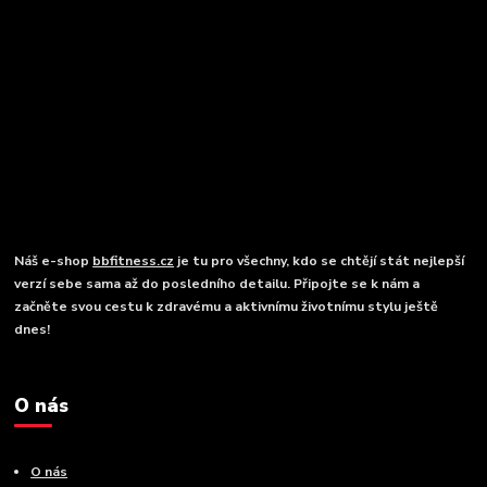
Náš e-shop
bbfitness.cz
je tu pro všechny, kdo se chtějí stát nejlepší
verzí sebe sama až do posledního detailu. Připojte se k nám a
začněte svou cestu k zdravému a aktivnímu životnímu stylu ještě
dnes!
O nás
O nás