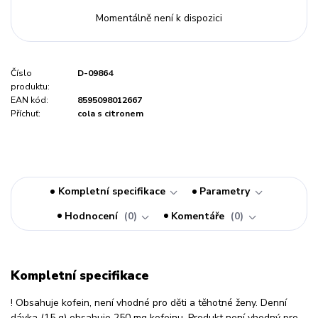
Momentálně není k dispozici
Číslo
D-09864
produktu:
EAN kód:
8595098012667
Příchuť:
cola s citronem
Kompletní specifikace
Parametry
Hodnocení
0
Komentáře
0
Kompletní specifikace
! Obsahuje kofein, není vhodné pro děti a těhotné ženy. Denní
dávka (15 g) obsahuje 250 mg kofeinu. Produkt není vhodný pro