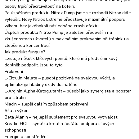
osoby trpící přecitlivělostí na kofein.
Po úspěšném produktu Nitrox Pump jsme se rozhodli Nitrox dále
vylepšit. Nový Nitrox Extreme představuje maximální podporu
výkonu bez jakéhokoli následného crash efektu.
Úspěch produktu Nitrox Pump je založen především na
zkušenostech uživatelů s maximálním prokrvením při tréninku a
zlepšenou koncentrací.
Jak produkt funguje?
Existuje několik klíčových pointů, které má předtréninkový
doplněk podpořit. Jsou to tyto:
Prokrvení
L-Citrulin Malate – působí pozitivně na svalovou výdrž, a
optimalizuje hladiny oxidy dusnatého
L-Arginin Alpha-Ketoglutarát – působí jako synergista a booster
pro citrulin
Niacin – zlepší dalším způsobem prokrvení
Síla a výkon
Beta Alanin – nejlepší suplement pro svalovou vytrvalost
Kreatin HCL – syntéza kreatin fosfátu, podpora silových
schopností
Energie a soustředění