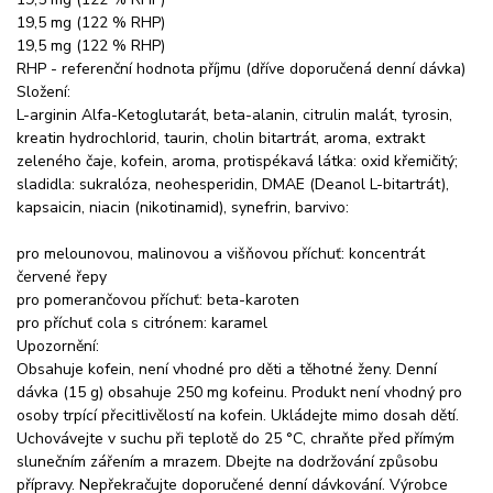
19,5 mg (122 % RHP)
19,5 mg (122 % RHP)
RHP - referenční hodnota příjmu (dříve doporučená denní dávka)
Složení:
L-arginin Alfa-Ketoglutarát, beta-alanin, citrulin malát, tyrosin,
kreatin hydrochlorid, taurin, cholin bitartrát, aroma, extrakt
zeleného čaje, kofein, aroma, protispékavá látka: oxid křemičitý;
sladidla: sukralóza, neohesperidin, DMAE (Deanol L-bitartrát),
kapsaicin, niacin (nikotinamid), synefrin, barvivo:
pro melounovou, malinovou a višňovou příchuť: koncentrát
červené řepy
pro pomerančovou příchuť: beta-karoten
pro příchuť cola s citrónem: karamel
Upozornění:
Obsahuje kofein, není vhodné pro děti a těhotné ženy. Denní
dávka (15 g) obsahuje 250 mg kofeinu. Produkt není vhodný pro
osoby trpící přecitlivělostí na kofein. Ukládejte mimo dosah dětí.
Uchovávejte v suchu při teplotě do 25 °C, chraňte před přímým
slunečním zářením a mrazem. Dbejte na dodržování způsobu
přípravy. Nepřekračujte doporučené denní dávkování. Výrobce