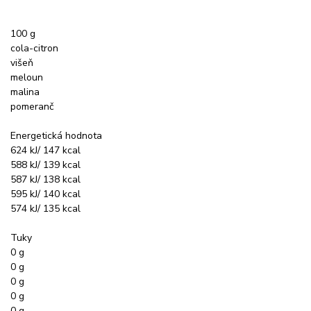
100 g
cola-citron
višeň
meloun
malina
pomeranč
Energetická hodnota
624 kJ/ 147 kcal
588 kJ/ 139 kcal
587 kJ/ 138 kcal
595 kJ/ 140 kcal
574 kJ/ 135 kcal
Tuky
0 g
0 g
0 g
0 g
0 g