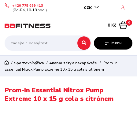
+420 775 699 413
CZK
(Po-Pá, 10-18 hod.)
0
0 Kč
Menu
Sportovní výživa
Anabolizéry a nakopávače
Prom-In
Essential Nitrox Pump Extreme 10 x 15 g cola s citrónem
Prom-In Essential Nitrox Pump
Extreme 10 x 15 g cola s citrónem