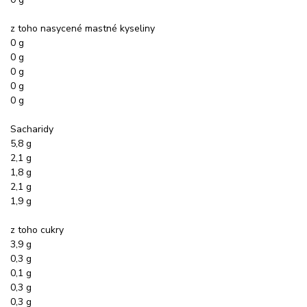
z toho nasycené mastné kyseliny
0 g
0 g
0 g
0 g
0 g
Sacharidy
5,8 g
2,1 g
1,8 g
2,1 g
1,9 g
z toho cukry
3,9 g
0,3 g
0,1 g
0,3 g
0,3 g