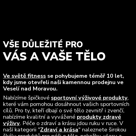
VŠE DŮLEŽITÉ PRO
VÁS A VAŠE TĚLO
Ve světě fitness
se pohybujeme téměř 10 let,
kdy jsme otevřeli naši kamennou prodejnu ve
Veselí nad Moravou.
Nabízíme špičkové
sportovní výživové produkty
,
které vám pomohou dosáhnout vašich sportovních
cílů. Pro ty, kteří dbají o své tělo zevnitř i zvenčí,
nabízíme kvalitní a vyvážené
produkty zdravé
výživy
. Péče o zdraví a krásu jdou ruku v ruce. V
naší kategorii "
Zdraví a krása
" naleznete širokou