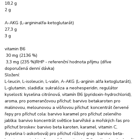
18,2 g
2 g
A-AKG (L-argininalfa-ketoglutarát)
27,3 g
3 g
vitamin B6
30 mg (2136 %)
3,3 mg (235 %)RHP - referenční hodnota příjmu (dříve
doporučená denní dávka)
Složení:
L-leucin, L-isoleucin, L-valin, A-AKG (L-arginin alfa ketoglutarát),
L-glutamin, sladidla: sukralóza a neohesperidin, regulátor
kyselosti: kyselina citrónová, vitamín B6 (pyridoxin-hydrochlorid),
aroma, pro pomerančovou příchuť: barvivo betakaroten pro
malinovou, melounovou a višňovou příchuť: koncentrát červené
řepy pro příchuť cola: barvivo karamel pro příchuť zeleného
jablka: barvivo koncentrát světlice barvířské a mořských řas pro
příchuť broskev: barvivo beta karoten, karamel, vitamin C,
(kyselina l-askorbová) pro příchuť růžový grep: barvivo beta-