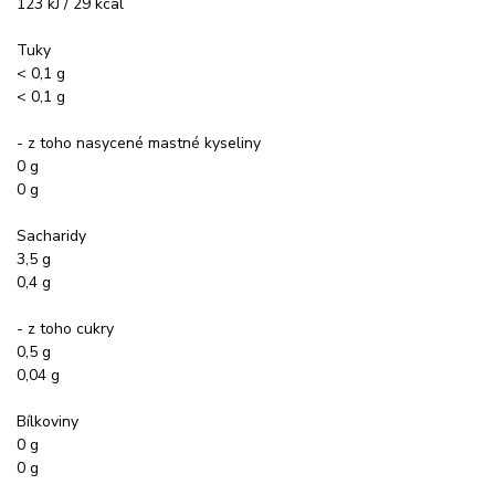
123 kJ / 29 kcal
Tuky
< 0,1 g
< 0,1 g
- z toho nasycené mastné kyseliny
0 g
0 g
Sacharidy
3,5 g
0,4 g
- z toho cukry
0,5 g
0,04 g
Bílkoviny
0 g
0 g