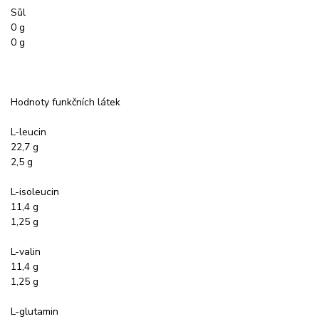
Sůl
0 g
0 g
Hodnoty funkčních látek
L-leucin
22,7 g
2,5 g
L-isoleucin
11,4 g
1,25 g
L-valin
11,4 g
1,25 g
L-glutamin