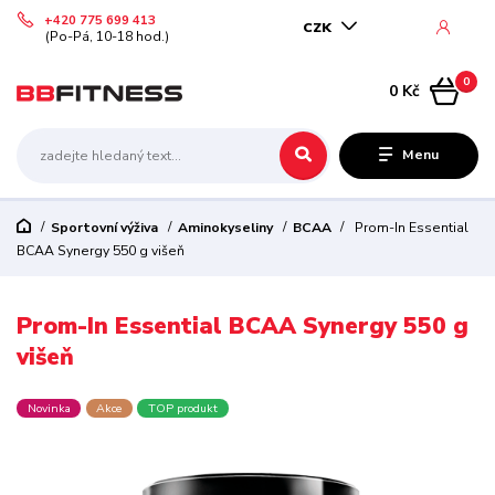
+420 775 699 413
CZK
(Po-Pá, 10-18 hod.)
0
0 Kč
Menu
Sportovní výživa
Aminokyseliny
BCAA
Prom-In Essential
BCAA Synergy 550 g višeň
Prom-In Essential BCAA Synergy 550 g
višeň
Novinka
Akce
TOP produkt