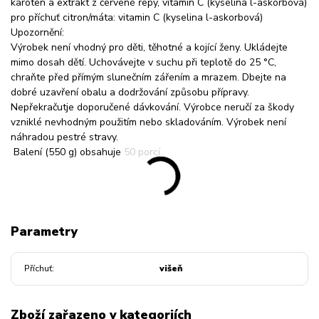
karoten a extrakt z červené řepy, vitamin C (kyselina l-askorbová)
pro příchuť citron/máta: vitamin C (kyselina l-askorbová)
Upozornění:
Výrobek není vhodný pro děti, těhotné a kojící ženy. Ukládejte
mimo dosah dětí. Uchovávejte v suchu při teplotě do 25 °C,
chraňte před přímým slunečním zářením a mrazem. Dbejte na
dobré uzavření obalu a dodržování způsobu přípravy.
Nepřekračutje doporučené dávkování. Výrobce neručí za škody
vzniklé nevhodným použitím nebo skladováním. Výrobek není
náhradou pestré stravy.
Balení (550 g) obsahuje 50 porcí.
Parametry
Příchuť
višeň
Zboží zařazeno v kategoriích