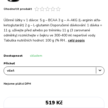
Ohodnotit produkt
Účinné látky v 1 dávce: 5 g – BCAA 3 g – A-AKG (L-arginin alfa-
ketoglutarát) 2 g – L-glutamin Doporučené dávkování: 1 dávka =
11 g, užívejte před a/nebo po tréninku 11 g (3 zarovnané
odměrky) rozmíchejte v šejkru ve 300-400 ml neperlivé vody.
Tabulka nutričních hodnot: 100 g (% RH...
celý popis
Dostupnost
skladem
Příchuť
Nejsme plátci DPH
519 Kč