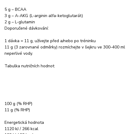
5 g – BCAA
3 g – A-AKG (L-arginin alfa-ketoglutarát)
2 g – L-glutamin
Doporučené dávkování:
1 dávka = 11 g, užívejte před a/nebo po tréninku
11 g (3 zarovnané odměrky) rozmíchejte v šejkru ve 300-400 ml
neperlivé vody.
Tabulka nutričních hodnot:
100 g (% RHP)
11 g (% RHP)
Energetická hodnota
1120 kJ / 266 kcal