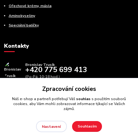
Ořechové krémy, másla
Aminokyseliny
Speciální balíčky
Kontakty
Bronislav Trusík
+420 775 699 413
(Po-Pá, 10-18 hod.)
Zpracování cookies
info@bbfitness.cz
Náš e-shop a partneři potřebují Váš
souhlas
s použitím souborů
cookies, aby Vám mohli zobrazovat informace týkající se Vašich
zájmů.
Souhlasím
Nastavení
BBfintess.cz -
Fitness doplňky a zdravá výživa
//
Webdesign
:
Poradnyweb.cz // Všechna práva vyhrazena