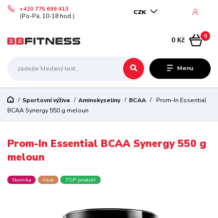
+420 775 699 413
CZK
(Po-Pá, 10-18 hod.)
0
0 Kč
Menu
Sportovní výživa
Aminokyseliny
BCAA
Prom-In Essential
BCAA Synergy 550 g meloun
Prom-In Essential BCAA Synergy 550 g
meloun
Novinka
Akce
TOP produkt