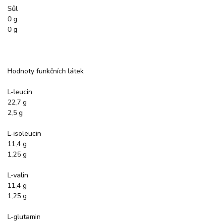
Sůl
0 g
0 g
Hodnoty funkčních látek
L-leucin
22,7 g
2,5 g
L-isoleucin
11,4 g
1,25 g
L-valin
11,4 g
1,25 g
L-glutamin