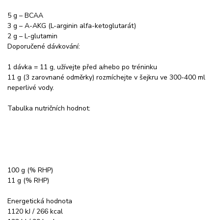
5 g – BCAA
3 g – A-AKG (L-arginin alfa-ketoglutarát)
2 g – L-glutamin
Doporučené dávkování:
1 dávka = 11 g, užívejte před a/nebo po tréninku
11 g (3 zarovnané odměrky) rozmíchejte v šejkru ve 300-400 ml
neperlivé vody.
Tabulka nutričních hodnot:
100 g (% RHP)
11 g (% RHP)
Energetická hodnota
1120 kJ / 266 kcal