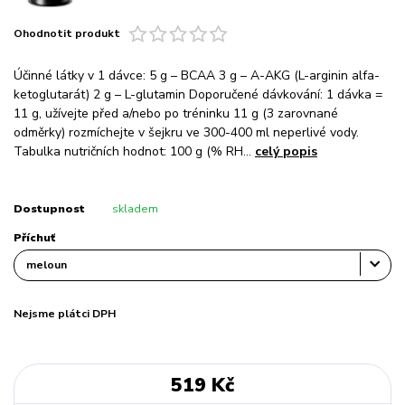
Ohodnotit produkt
Účinné látky v 1 dávce: 5 g – BCAA 3 g – A-AKG (L-arginin alfa-
ketoglutarát) 2 g – L-glutamin Doporučené dávkování: 1 dávka =
11 g, užívejte před a/nebo po tréninku 11 g (3 zarovnané
odměrky) rozmíchejte v šejkru ve 300-400 ml neperlivé vody.
Tabulka nutričních hodnot: 100 g (% RH...
celý popis
Dostupnost
skladem
Příchuť
Nejsme plátci DPH
519 Kč