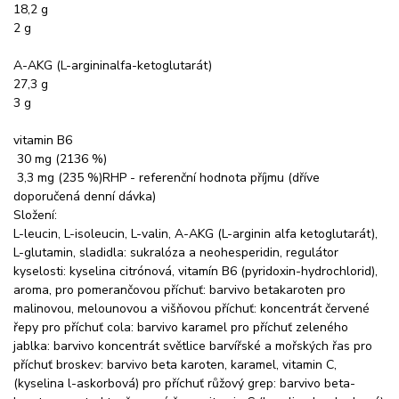
18,2 g
2 g
A-AKG (L-argininalfa-ketoglutarát)
27,3 g
3 g
vitamin B6
30 mg (2136 %)
3,3 mg (235 %)RHP - referenční hodnota příjmu (dříve
doporučená denní dávka)
Složení:
L-leucin, L-isoleucin, L-valin, A-AKG (L-arginin alfa ketoglutarát),
L-glutamin, sladidla: sukralóza a neohesperidin, regulátor
kyselosti: kyselina citrónová, vitamín B6 (pyridoxin-hydrochlorid),
aroma, pro pomerančovou příchuť: barvivo betakaroten pro
malinovou, melounovou a višňovou příchuť: koncentrát červené
řepy pro příchuť cola: barvivo karamel pro příchuť zeleného
jablka: barvivo koncentrát světlice barvířské a mořských řas pro
příchuť broskev: barvivo beta karoten, karamel, vitamin C,
(kyselina l-askorbová) pro příchuť růžový grep: barvivo beta-