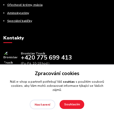
Ořechové krémy, másla
Aminokyseliny
Speciální balíčky
Kontakty
Bronislav Trusík
+420 775 699 413
(Po-Pá, 10-18 hod.)
Zpracování cookies
info@bbfitness.cz
Náš e-shop a partneři potřebují Váš
souhlas
s použitím souborů
cookies, aby Vám mohli zobrazovat informace týkající se Vašich
zájmů.
Souhlasím
Nastavení
BBfintess.cz -
Fitness doplňky a zdravá výživa
//
Webdesign
:
Poradnyweb.cz // Všechna práva vyhrazena