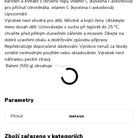
karoten a extrakt z červené řepy, vitamin C (kyselina l-askorbová)
pro příchuť citron/máta: vitamin C (kyselina l-askorbová)
Upozornění:
Výrobek není vhodný pro děti, těhotné a kojící ženy. Ukládejte
mimo dosah dětí. Uchovávejte v suchu při teplotě do 25 °C,
chraňte před přímým slunečním zářením a mrazem. Dbejte na
dobré uzavření obalu a dodržování způsobu přípravy.
Nepřekračutje doporučené dávkování. Výrobce neručí za škody
vzniklé nevhodným použitím nebo skladováním. Výrobek není
náhradou pestré stravy.
Balení (550 g) obsahuje 50 porcí.
Parametry
Příchuť
meloun
Zboží zařazeno v kategoriích