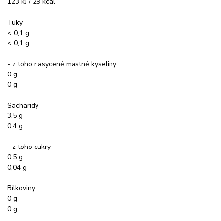
123 kJ / 29 kcal
Tuky
< 0,1 g
< 0,1 g
- z toho nasycené mastné kyseliny
0 g
0 g
Sacharidy
3,5 g
0,4 g
- z toho cukry
0,5 g
0,04 g
Bílkoviny
0 g
0 g