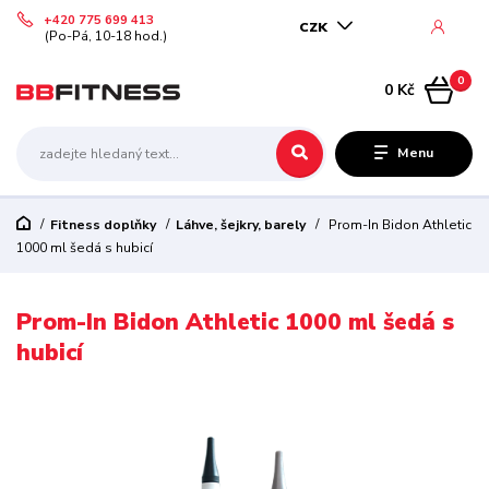
+420 775 699 413
CZK
(Po-Pá, 10-18 hod.)
0
0 Kč
Menu
Fitness doplňky
Láhve, šejkry, barely
Prom-In Bidon Athletic
1000 ml šedá s hubicí
Prom-In Bidon Athletic 1000 ml šedá s
hubicí