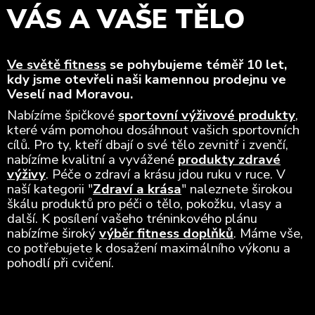
VÁS A VAŠE TĚLO
Ve světě fitness
se pohybujeme téměř 10 let,
kdy jsme otevřeli naši kamennou prodejnu ve
Veselí nad Moravou.
Nabízíme špičkové
sportovní výživové produkty
,
které vám pomohou dosáhnout vašich sportovních
cílů. Pro ty, kteří dbají o své tělo zevnitř i zvenčí,
nabízíme kvalitní a vyvážené
produkty zdravé
výživy
. Péče o zdraví a krásu jdou ruku v ruce. V
naší kategorii "
Zdraví a krása
" naleznete širokou
škálu produktů pro péči o tělo, pokožku, vlasy a
další. K posílení vašeho tréninkového plánu
nabízíme široký
výběr fitness doplňků
. Máme vše,
co potřebujete k dosažení maximálního výkonu a
pohodlí při cvičení.